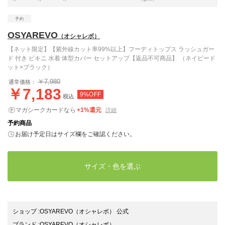
OSYAREVO
（オシャレボ）
【ネット限定】【紫外線カット率99%以上】フーディトップス ラッシュガー
ド 付き ビキニ 水着 体型カバー セットアップ【返品不可商品】 （ネイビード
ット×ブラック）
￥7,980
通常価格：
￥7,183
9%OFF
税込
マガシークカードなら
+1%還元
詳細
予約商品
お届け予定日はサイズ欄をご確認ください。
サイズ・色を選ぶ
ショップ
:
OSYAREVO（オシャレボ） 公式
ブランド
:
OSYAREVO
（オシャレボ）