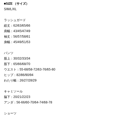
■
SIZE （サイズ）
S/M/L/XL
ラッシュガード
総丈：62/63/65/66
肩幅：43/45/47/49
袖丈：56/57/58/61
身幅：45/49/51/53
パンツ
股上：30/32/33/34
股下：65/66/68/70
ウエスト：55-68/58-72/63-76/65-80
ヒップ：82/86/90/94
わたり幅：26/27/28/29
キャミソール
脇下：20/21/22/23
アンダ：56-66/60-70/64-74/68-78
ショーツ