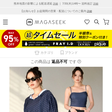
熊本地震の影響による配送遅延
｜ 7/30(木)14時〜 送料改訂
詳細
詳細
【お知らせ】お盆期間の営業・配送についてのご案内
詳細
カテゴリ
ブランド
この商品は
返品不可
です