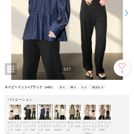
1
/
17
0
ネイビードット×ブラック（ndt）
S
○
M
○
L
○
XL/LL
○
バリエーション
ホワイトド
ブラックド
ネイビード
アイボリー
モカ×ブラ
グレイッシ
ブラウン×
ット×ブラ
ット×ブラ
ット×ブラ
×ブラック
ック（mo
ュベージュ
ブラック
ック（wd
ック（bd
ック（nd
（bek）
k）
×ブラック
（brk）
t）
t）
t）
（gbe）