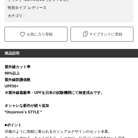
性別タイプ
:
レディース
カテゴリ
:
お気に入り登録
マイブランドに登録
商品説明
紫外線カット率
99%以上
紫外線防護係数
UPF50+
※紫外線遮蔽率・UPFを日本の試験機関にて検査済みです。
オシャレな新作が続々追加
*Osyarevo`s STYLE *
■
ポイント
洋服のように気軽に着られるカジュアルデザインのセット水着。
ラッシュガード、キャミビキニ、ショーツ、リブパンツの4点セットです。