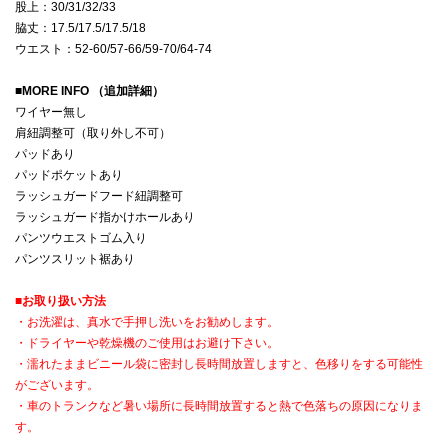
股上：30/31/32/33
脇丈：17.5/17.5/17.5/18
ウエスト：52-60/57-66/59-70/64-74
■
MORE INFO （追加詳細）
ワイヤー無し
肩紐調整可（取り外し不可）
パッドあり
パッドポケットあり
ラッシュガードフード紐調整可
ラッシュガード指かけホールあり
パンツウエストゴム入り
パンツスリット裾あり
■
お取り扱い方法
・お洗濯は、真水で手押し洗いをお勧めします。
・ドライヤーや乾燥機のご使用はお避け下さい。
・濡れたままビニール袋に密封し長時間放置しますと、色移りをする可能性
がございます。
・車のトランクなど暑い場所に長時間放置すると熱で色落ちの原因になりま
す。