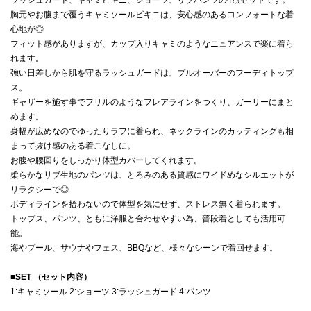
胸元やお腹まで覆うキャミソールビキニは、安心感のあるコンフォートな着
心地が◎
フィット感がありますが、カップ入りキャミのようなニュアンスで楽に着ら
れます。
強い日差しから肌を守るラッシュガードは、プルオーバーのフーディトップ
ス。
ギャザーを施す事でフリルのようなフレアラインをつくり、ガーリーにまと
めます。
身幅が広めなのでゆったりラフに着られ、ネックラインのカッティングも相
まって抜け感のある着こなしに。
お腹や腰回りをしっかり体型カバーしてくれます。
柔らかなリブ生地のパンツは、とろみのある質感にワイドめなシルエットが
リラクシーで◎
ボディラインを拾わないので体型を気にせず、ストレス無く着られます。
トップス、パンツ、ともに洋服と合わせやすい為、普段着としても活用可
能。
海やプール、サウナやフェス、BBQなど、様々なシーンで着回せます。
■
SET （セット内容）
1:キャミソール 2:ショーツ 3:ラッシュガード 4:パンツ