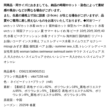
同商品・同サイズにおきましても、納品の時期やロット・染色によって素材
感や風合いなどが異なる場合がございます。
また、生産の過程上寸法に誤差（2-5cm）が生じる場合がございますが、品
質やご着用に差し控えないものをお送りいたしております。
◆関連ワード
uvカット UVカット水着 uvカット 紫外線カット 体型カバー 水着セット 水着
uvカット 韓国ファッション 夏 サマー キレイめ 海 ビーチ 10代 20代 30代 40
代 水着 ビーチファッション 水着 ナイトプール 海外旅行 国内旅行 リゾート
お揃いコーデ インスタ映え フェス レディース水着 スイムウエア セクシー
mizugi みずぎ 通販 個性派 ペア お揃い summer sea 人気 トレンド レディース
女性用 女性 woman ladies swimwear swimsuit swim サウナ スイムウェア 大
人 大人かわいい スイムウェア かわいい レジャー 大人かわいいスイムウェア
オシャレ
商品番号
： OS6213EW002511
ブランド商品番号
： vikir7158 ndt
色
： ネイビードット×ブラック（ndt）
素材
： 【素材1】表地:ナイロン82%、ポリウレタン18%_裏地:ポリエステ
ル95%、ポリウレタン5%_【素材2】表地:ポリエステル92%、ポリ
ウレタン8%_裏地:ポリエステル95%、ポリウレタン5%
原産国
： 中国
シーズン
： 2025年 春夏