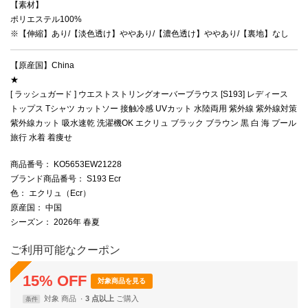
【素材】
ポリエステル100%
※【伸縮】あり/【淡色透け】ややあり/【濃色透け】ややあり/【裏地】なし
【原産国】China
★
[ ラッシュガード ] ウエストストリングオーバーブラウス [S193] レディース
トップス Tシャツ カットソー 接触冷感 UVカット 水陸両用 紫外線 紫外線対策
紫外線カット 吸水速乾 洗濯機OK エクリュ ブラック ブラウン 黒 白 海 プール
旅行 水着 着痩せ
商品番号
： KO5653EW21228
ブランド商品番号
： S193 Ecr
色
： エクリュ（Ecr）
原産国
： 中国
シーズン
： 2026年 春夏
ご利用可能なクーポン
15
%
OFF
対象商品を見る
対象
商品
3 点以上
条件