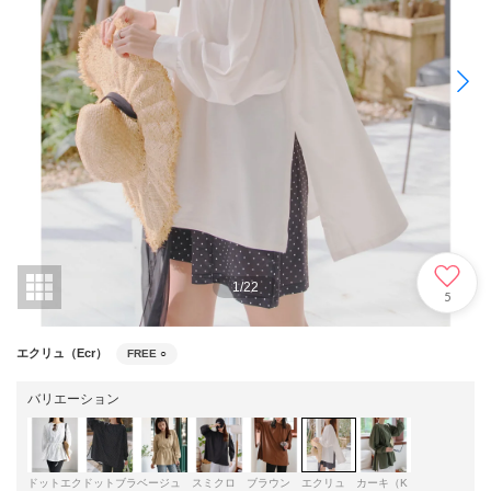
1
/
22
5
エクリュ（Ecr）
FREE
○
バリエーション
ドットエク
ドットブラ
ベージュ
スミクロ
ブラウン
エクリュ
カーキ（K