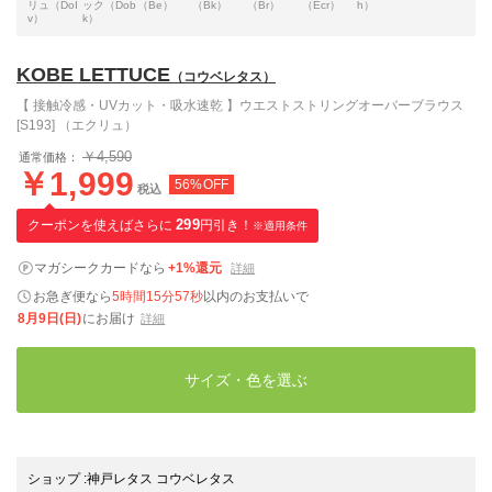
リュ（DoI
ック（Dob
（Be）
（Bk）
（Br）
（Ecr）
h）
v）
k）
KOBE LETTUCE
（コウベレタス）
【 接触冷感・UVカット・吸水速乾 】ウエストストリングオーバーブラウス
[S193] （エクリュ）
￥4,590
通常価格：
￥1,999
56%OFF
税込
クーポンを使えばさらに
299
円引き！
※適用条件
マガシークカードなら
+1%還元
詳細
お急ぎ便なら
5時間15分56秒
以内
のお支払いで
8月9日(日)
にお届け
詳細
サイズ・色を選ぶ
ショップ
:
神戸レタス コウベレタス