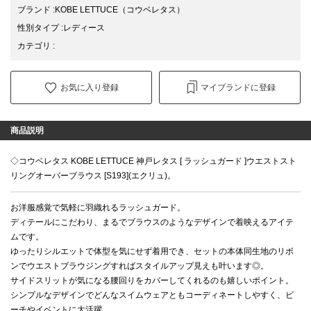
ブランド
:
KOBE LETTUCE
（コウベレタス）
性別タイプ
:
レディース
カテゴリ
:
お気に入り登録
マイブランドに登録
商品説明
◇コウベレタス KOBE LETTUCE 神戸レタス [ ラッシュガード ]ウエストスト
リングオーバーブラウス [S193](エクリュ)。
お洋服感覚で気軽に羽織れるラッシュガード。
ディテールにこだわり、まるでブラウスのようなデザインで着映えるアイテ
ムです。
ゆったりシルエットで体型を気にせず着用でき、セットの本体同生地のリボ
ンでウエストブラウジングすればスタイルアップ見えも叶います◎。
サイドスリットが気になる腰回りをカバーしてくれるのも嬉しいポイント。
シンプルなデザインでどんなスイムウェアともコーディネートしやすく、ビ
ーチやイベントに大活躍。