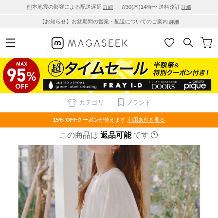
熊本地震の影響による配送遅延
｜ 7/30(木)14時〜 送料改訂
詳細
詳細
【お知らせ】お盆期間の営業・配送についてのご案内
詳細
カテゴリ
ブランド
15% OFF
クーポン
が使えます
利用条件を見る
この商品は
返品可能
です