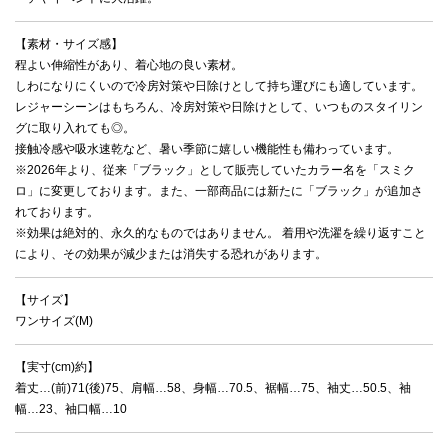
【素材・サイズ感】
程よい伸縮性があり、着心地の良い素材。
しわになりにくいので冷房対策や日除けとして持ち運びにも適しています。
レジャーシーンはもちろん、冷房対策や日除けとして、いつものスタイリン
グに取り入れても◎。
接触冷感や吸水速乾など、暑い季節に嬉しい機能性も備わっています。
※2026年より、従来「ブラック」として販売していたカラー名を「スミク
ロ」に変更しております。また、一部商品には新たに「ブラック」が追加さ
れております。
※効果は絶対的、永久的なものではありません。 着用や洗濯を繰り返すこと
により、その効果が減少または消失する恐れがあります。
【サイズ】
ワンサイズ(M)
【実寸(cm)約】
着丈…(前)71(後)75、肩幅…58、身幅…70.5、裾幅…75、袖丈…50.5、袖
幅…23、袖口幅…10