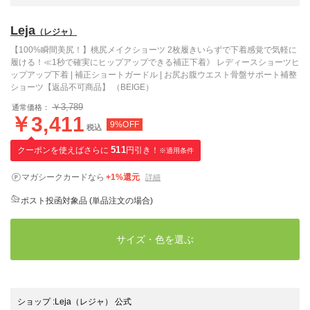
Leja
（レジャ）
【100%瞬間美尻！】桃尻メイクショーツ 2枚履きいらずで下着感覚で気軽に
履ける！≪1秒で確実にヒップアップできる補正下着》 レディースショーツヒ
ップアップ下着 | 補正ショートガードル | お尻お腹ウエスト骨盤サポート補整
ショーツ【返品不可商品】 （BEIGE）
￥3,789
通常価格：
￥3,411
9%OFF
税込
クーポンを使えばさらに
511
円引き！
※適用条件
マガシークカードなら
+1%還元
詳細
ポスト投函対象品 (単品注文の場合)
サイズ・色を選ぶ
ショップ
:
Leja（レジャ） 公式