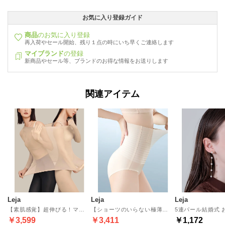
お気に入り登録ガイド
商品
のお気に入り登録
再入荷やセール開始、残り１点の時にいち早くご連絡します
マイブランド
の登録
新商品やセール等、ブランドのお得な情報をお送りします
関連アイテム
Leja
Leja
Leja
【素肌感覚】超伸びる！マイナス10℃まで対応 暖かい肌着極薄インナーセット〈深あき長袖下着セット 抗菌防臭・無地保湿素材・UネックあったかインナーTシャツ≪セット商品≫ （BEIGE）
【ショーツのいらない極薄着圧美尻ガードル】下着感覚で穿けて、ウエストもお尻もスタイルアップ！ショート丈で夏のミニスカートにも【返品不可商品】 （BEIGE）
￥3,599
￥3,411
￥1,172