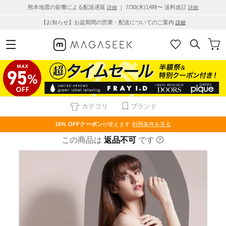
熊本地震の影響による配送遅延
｜ 7/30(木)14時〜 送料改訂
詳細
詳細
【お知らせ】お盆期間の営業・配送についてのご案内
詳細
カテゴリ
ブランド
15% OFF
クーポン
が使えます
利用条件を見る
この商品は
返品不可
です