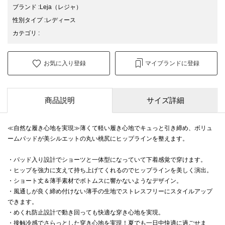
ブランド
:
Leja
（レジャ）
性別タイプ
:
レディース
カテゴリ
:
お気に入り登録
マイブランドに登録
商品説明
サイズ詳細
≪自然な履き心地を実現≫薄くて軽い履き心地でキュっと引き締め、ボリュ
ームパッドが美シルエットの丸い桃尻にヒップラインを整えます。
・パッド入り設計でショーツと一体型になっていて下着感覚で穿けます。
・ヒップを強力に支えて持ち上げてくれるのでヒップラインを美しく演出。
・ショート丈＆薄手素材でボトムスに響かないようなデザイン。
・風通しが良く締め付けない薄手の生地でストレスフリーにスタイルアップ
できます。
・めくれ防止設計で動き回っても快適な穿き心地を実現。
・接触冷感でさらっとした穿き心地を実現！夏でも一日中快適に過ごせま