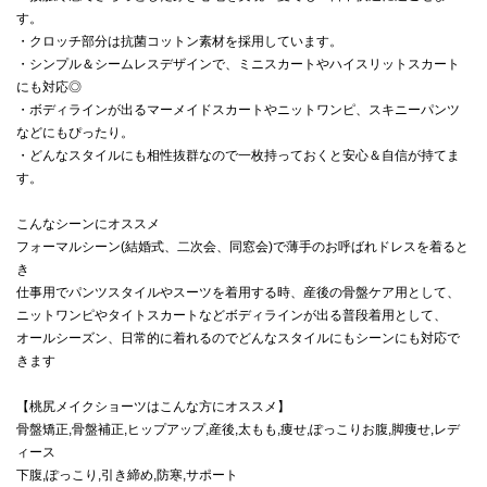
す。
・クロッチ部分は抗菌コットン素材を採用しています。
・シンプル＆シームレスデザインで、ミニスカートやハイスリットスカート
にも対応◎
・ボディラインが出るマーメイドスカートやニットワンピ、スキニーパンツ
などにもぴったり。
・どんなスタイルにも相性抜群なので一枚持っておくと安心＆自信が持てま
す。
こんなシーンにオススメ
フォーマルシーン(結婚式、二次会、同窓会)で薄手のお呼ばれドレスを着ると
き
仕事用でパンツスタイルやスーツを着用する時、産後の骨盤ケア用として、
ニットワンピやタイトスカートなどボディラインが出る普段着用として、
オールシーズン、日常的に着れるのでどんなスタイルにもシーンにも対応で
きます
【桃尻メイクショーツはこんな方にオススメ】
骨盤矯正,骨盤補正,ヒップアップ,産後,太もも,痩せ,ぽっこりお腹,脚痩せ,レデ
ィース
下腹,ぽっこり,引き締め,防寒,サポート