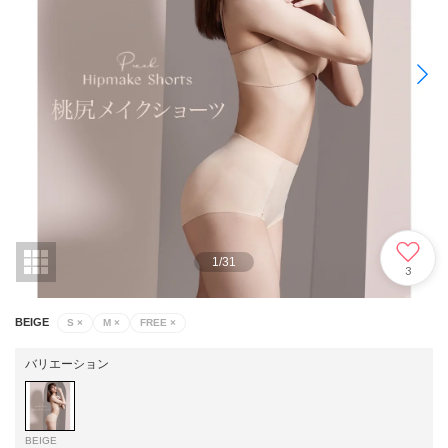
1
/
31
3
BEIGE
S
×
M
×
FREE
×
バリエーション
BEIGE