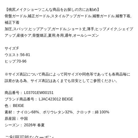
【桃尻メイクショーツこんな商品をお探しの方にお勧め】
骨盤ガードル,補正ガードル,スタイルアップガードル,補整ガードル,補整下着,
補正下着
加圧,スパッツ,ヒップアップ,ガードル,ショート丈,薄手,ヒップメイク,シェイプ
アップ,産後ケア,骨盤矯正,夏用,冬用,通年,オールシーズン
サイズ:F
ウエスト:56-81
ヒップ:70-96
※サイズ表記について商品によって同サイズや同色等であっても各商品毎に
誤差がある為、サイズ表記はあくまでも目安としてご参照ください。
商品番号
： L03701EW00151
ブランド商品番号
： LJAC423012 BEIGE
色
： BEIGE
素材
： ナイロン68%、ポリウレタン32%、クロッチ：綿 100%
原産国
： 中国
シーズン
： 2026年 春夏
ご利用可能なクーポン