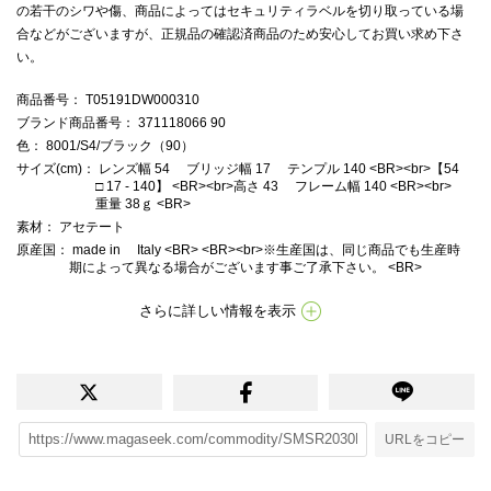
の若干のシワや傷、商品によってはセキュリティラベルを切り取っている場
合などがございますが、正規品の確認済商品のため安心してお買い求め下さ
い。
商品番号
： T05191DW000310
ブランド商品番号
： 371118066 90
色
： 8001/S4/ブラック（90）
サイズ(cm)
： レンズ幅 54 ブリッジ幅 17 テンプル 140 <BR><br>【54
□ 17 - 140】 <BR><br>高さ 43 フレーム幅 140 <BR><br>
重量 38ｇ <BR>
素材
： アセテート
原産国
： made in Italy <BR> <BR><br>※生産国は、同じ商品でも生産時
期によって異なる場合がございます事ご了承下さい。 <BR>
さらに詳しい情報を表示
URLをコピー