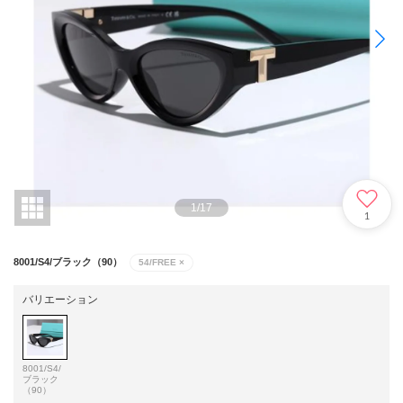
1
/
17
1
8001/S4/ブラック（90）
54/FREE
×
バリエーション
8001/S4/
ブラック
（90）