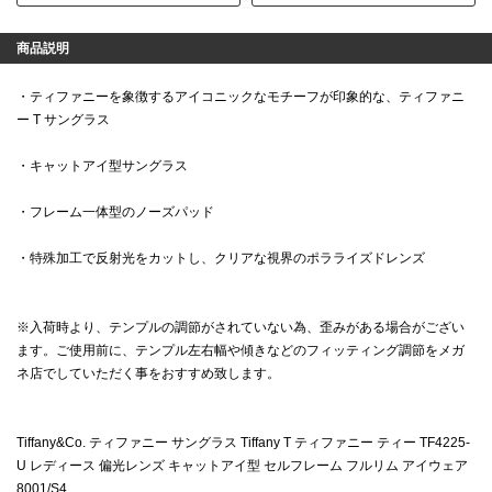
商品説明
・ティファニーを象徴するアイコニックなモチーフが印象的な、ティファニ
ー T サングラス
・キャットアイ型サングラス
・フレーム一体型のノーズパッド
・特殊加工で反射光をカットし、クリアな視界のポラライズドレンズ
※入荷時より、テンプルの調節がされていない為、歪みがある場合がござい
ます。ご使用前に、テンプル左右幅や傾きなどのフィッティング調節をメガ
ネ店でしていただく事をおすすめ致します。
Tiffany&Co. ティファニー サングラス Tiffany T ティファニー ティー TF4225-
U レディース 偏光レンズ キャットアイ型 セルフレーム フルリム アイウェア
8001/S4