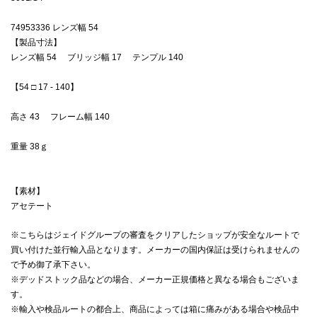
74953336 レンズ幅 54
【製品寸法】
レンズ幅 54 ブリッジ幅 17 テンプル 140
【54 □ 17 - 140】
高さ 43 フレーム幅 140
重量 38ｇ
【素材】
アセテート
※こちらはジェイドグループの審査をクリアしたショップが安全なルートで
買い付けた並行輸入品となります。メーカーの国内保証は受けられませんの
で予め御了承下さい。
※デッドストック品などの場合、メーカー正規価格と異なる場合もございま
す。
※輸入や検品ルートの都合上、商品によっては箱に痛みがある場合や検品中