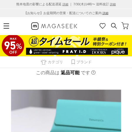
熊本地震の影響による配送遅延
｜ 7/30(木)14時〜 送料改訂
詳細
詳細
【お知らせ】お盆期間の営業・配送についてのご案内
詳細
カテゴリ
ブランド
この商品は
返品可能
です