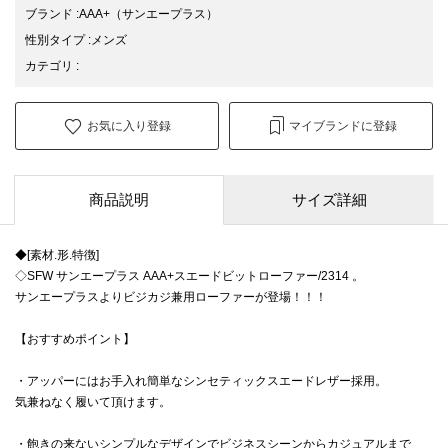
ブランド
:
AAA+
（サンエープラス）
性別タイプ
:
メンズ
カテゴリ
:
お気に入り登録
マイブランドに登録
商品説明
サイズ詳細
◆[素材.形.特徴]
◇SFW サンエープラス AAA+スエードビットローファー/2314 。
サンエープラスよりビジカジ兼用ローファーが登場！！！
【おすすめポイント】
・アッパーにはお手入れ簡単なシンセティックスエードレザー採用。
気兼ねなく履いて頂けます。
・飽きの来ないシンプルなデザインでビジネスシーンからカジュアルまで