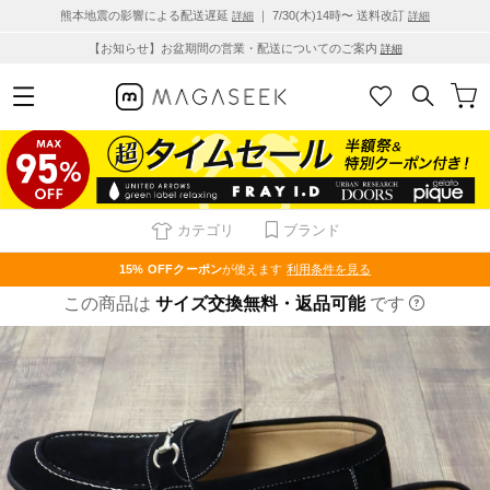
熊本地震の影響による配送遅延
｜ 7/30(木)14時〜 送料改訂
詳細
詳細
【お知らせ】お盆期間の営業・配送についてのご案内
詳細
カテゴリ
ブランド
15% OFF
クーポン
が使えます
利用条件を見る
この商品は
サイズ交換無料・返品可能
です