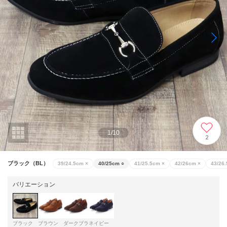
1
/
10
2
ブラック（BL）
39/24.5cm
×
40/25cm
○
41/25.5cm
×
42/26cm
×
43/26
バリエーション
ブラック
ブラウン
ダークブラ
ネイビー