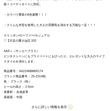
様々コーディネートに対応。
・カラバリ豊富の6色展開！！！
・スリムな木型を使用した大人の雰囲気を演出する万能な一足！！！
スリッポン/ローファー/カジュアル
▽【片足の重さ(g)】332
AAA＋（サンエープラス）
ビジネスシーンにもプライベートにもぴったり。エレガントな大人のライフ
スタイルを演出します。
商品番号
： AA2246BM00174
ブランド商品番号
： 25-2314BL
色
： ブラック（BL）
ヒールの高さ
： 2.5cm
表素材
： 合成皮革
原産国
： 中国
さらに詳しい情報を表示