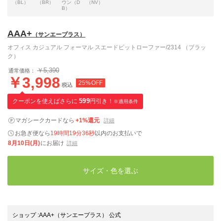
（BL）
（BR）
ウン（D
（NV）
B）
AAA+
（サンエープラス）
オフィス カジュアル フォーマル スエードビットローファー/2314 （ブラッ
ク）
￥5,390
通常価格：
￥3,998
25%OFF
税込
クーポンを使えばさらに
599
円引き！
※適用条件
マガシークカードなら
+1%還元
詳細
お急ぎ便なら
19時間19分35秒
以内
のお支払いで
8月10日(月)
にお届け
詳細
サイズ・色を選ぶ
ショップ
:
AAA+（サンエープラス） 公式