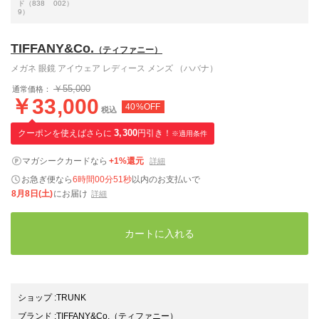
ド（838
002）
9）
TIFFANY&Co.
（ティファニー）
メガネ 眼鏡 アイウェア レディース メンズ （ハバナ）
￥55,000
通常価格：
￥33,000
40%OFF
税込
クーポンを使えばさらに
3,300
円引き！
※適用条件
マガシークカードなら
+1%還元
詳細
お急ぎ便なら
6時間00分50秒
以内
のお支払いで
8月8日(土)
にお届け
詳細
カートに入れる
ショップ
:
TRUNK
ブランド
:
TIFFANY&Co.
（ティファニー）