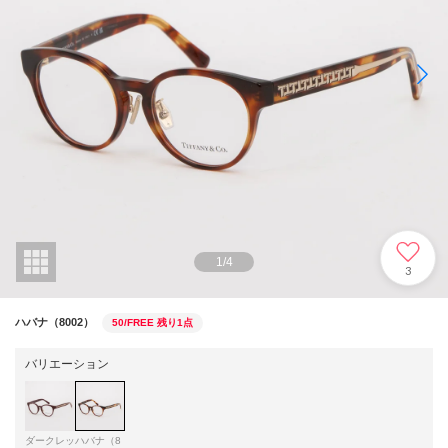
1
/
4
3
ハバナ（8002）
50/FREE
残り1点
バリエーション
ダークレッ
ハバナ（8