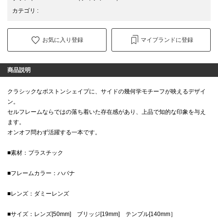
カテゴリ
:
お気に入り登録
マイブランドに登録
商品説明
クラシックなボストンシェイプに、サイドの幾何学モチーフが映えるデザイ
ン。
セルフレームならではの落ち着いた存在感があり、上品で知的な印象を与え
ます。
オンオフ問わず活躍する一本です。
■素材：プラスチック
■フレームカラー：ハバナ
■レンズ：ダミーレンズ
■サイズ：レンズ[50mm] ブリッジ[19mm] テンプル[140mm］