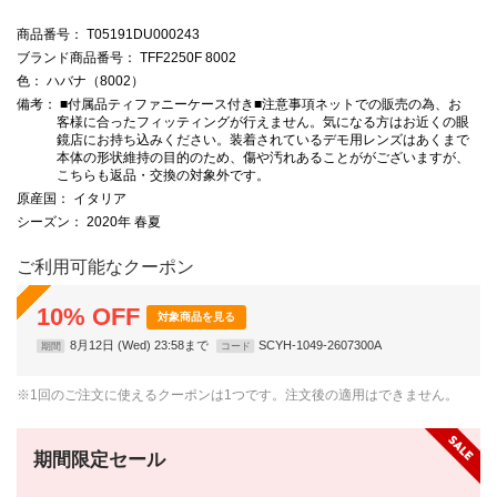
商品番号
： T05191DU000243
ブランド商品番号
： TFF2250F 8002
色
： ハバナ（8002）
備考
： ■付属品ティファニーケース付き■注意事項ネットでの販売の為、お
客様に合ったフィッティングが行えません。気になる方はお近くの眼
鏡店にお持ち込みください。装着されているデモ用レンズはあくまで
本体の形状維持の目的のため、傷や汚れあることががございますが、
こちらも返品・交換の対象外です。
原産国
： イタリア
シーズン
： 2020年 春夏
ご利用可能なクーポン
10
%
OFF
対象商品を見る
8月12日 (Wed) 23:58まで
SCYH-1049-2607300A
期間
コード
※1回のご注文に使えるクーポンは1つです。注文後の適用はできません。
期間限定セール