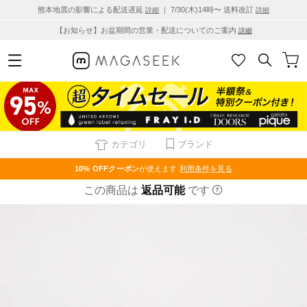
熊本地震の影響による配送遅延
｜ 7/30(木)14時〜 送料改訂
詳細
詳細
【お知らせ】お盆期間の営業・配送についてのご案内
詳細
カテゴリ
ブランド
10% OFF
クーポン
が使えます
利用条件を見る
この商品は
返品可能
です