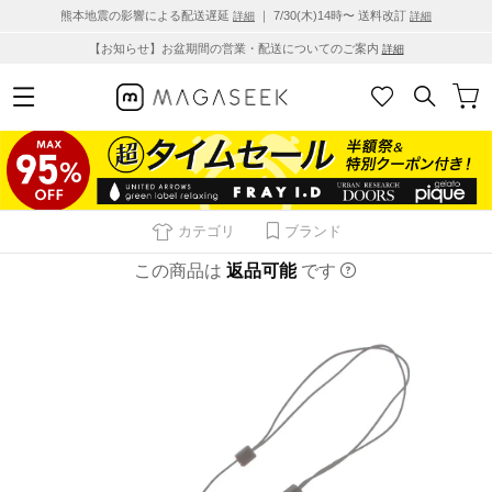
熊本地震の影響による配送遅延
｜ 7/30(木)14時〜 送料改訂
詳細
詳細
【お知らせ】お盆期間の営業・配送についてのご案内
詳細
カテゴリ
ブランド
この商品は
返品可能
です