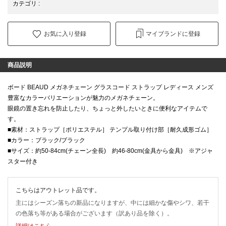
カテゴリ
:
お気に入り登録
マイブランドに登録
商品説明
ボード BEAUD メガネチェーン グラスコード ストラップ レディース メンズ
豊富なカラーバリエーションが魅力のメガネチェーン。
眼鏡の置き忘れを防止したり、ちょっと外したいときに便利なアイテムで
す。
■素材：ストラップ［ポリエステル］ テンプル取り付け部［耐久成形ゴム］
■カラー：ブラック/ブラック
■サイズ：約50-84cm(チェーン全長) 約46-80cm(金具から金具) ※アジャ
スター付き
こちらはアウトレット品です。
主にはシーズン落ちの新品になりますが、中には細かな傷やシワ、若干
の色落ち等がある場合がございます（訳あり品を除く）。
詳細はこちら