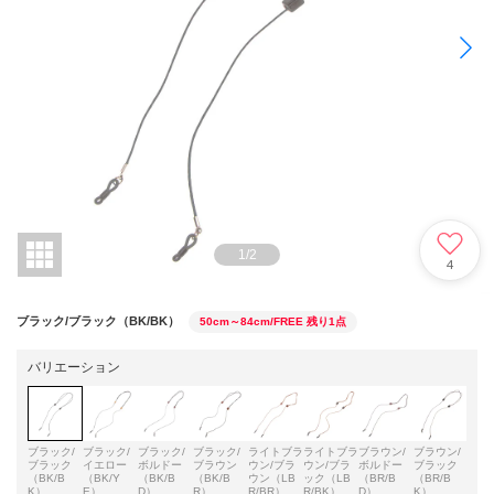
1
/
2
4
ブラック/ブラック（BK/BK）
50cm～84cm/FREE
残り1点
バリエーション
ブラック/
ブラック/
ブラック/
ブラック/
ライトブラ
ライトブラ
ブラウン/
ブラウン/
グレ
ブラック
イエロー
ボルドー
ブラウン
ウン/ブラ
ウン/ブラ
ボルドー
ブラック
ラッ
（BK/B
（BK/Y
（BK/B
（BK/B
ウン（LB
ック（LB
（BR/B
（BR/B
Y/B
K）
E）
D）
R）
R/BR）
R/BK）
D）
K）