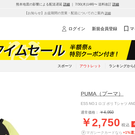
熊本地震の影響による配送遅延
詳細
｜ 7/30(木)14時〜 送料改訂
詳細
【お知らせ】お盆期間の営業・配送についてのご案内
詳細
ログイン
新規会員登録
マ
スポーツ
アウトレット
ランキングから
PUMA
（プーマ）
ESS NO.1 ロゴ ポリ Tシャツ A
￥4,950
通常価格：
￥2,750
税込
マガシークカードなら
+1%還