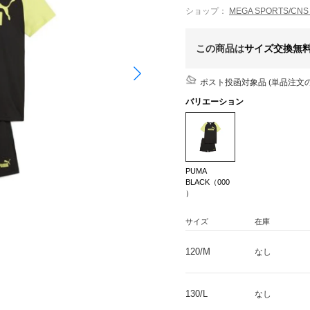
ショップ：
MEGA SPORTS/
この商品は
サイズ交換無
ポスト投函対象品 (単品注文の
バリエーション
PUMA
BLACK（000
）
サイズ
在庫
120/M
なし
130/L
なし