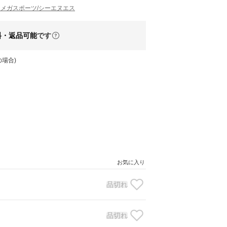
CNS メガスポーツ/シーエヌエス
料・返品可能
です
場合)
お気に入り
品切れ
品切れ