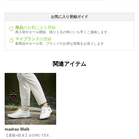
お気に入り登録ガイド
商品
のお気に入り登録
再入荷やセール開始、残り１点の時にいち早くご連絡します
マイブランド
の登録
新商品やセール等、ブランドのお得な情報をお送りします
関連アイテム
madras Walk
【通勤×防水】GORE-TEX レディース スニーカー 軽量 歩きやすい スリッポン MWL1004（ホワイト）