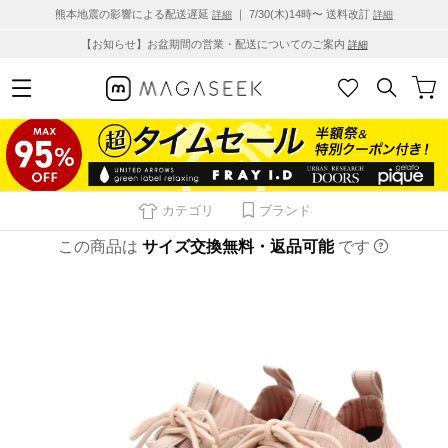
熊本地震の影響による配送遅延
｜ 7/30(木)14時〜 送料改訂
詳細
詳細
【お知らせ】お盆期間の営業・配送についてのご案内
詳細
カテゴリ
ブランド
この商品は
サイズ交換無料・返品可能
です