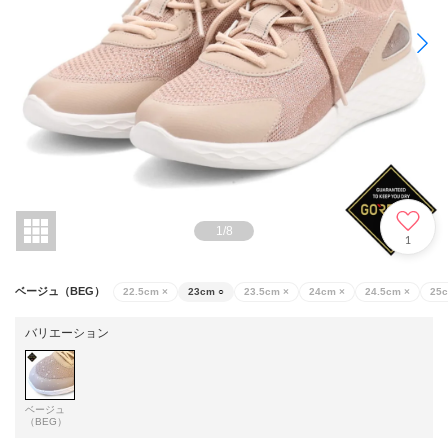
1
/
8
1
ベージュ（BEG）
22.5cm
×
23cm
○
23.5cm
×
24cm
×
24.5cm
×
25
バリエーション
ベージュ
（BEG）