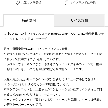
お気に入り登録
マイブランドに登録
商品説明
サイズ詳細
◇【GORE-TEX】マドラスウォーク madras Walk GORE-TEX機能搭載 フラ
イニット レイン対応スニーカー◇
防水・透湿機能のGORE-TEXファブリクスを使用。
水の浸入を防ぐだけではなく、靴内部の蒸れた空気を外に逃がし、足元を常
にドライで快適に保つよう設計しています。
トラベル・ウォーキングなど、さまざまなライフスタイルのシーンで、雨の
日も晴れの日も、いつでも気軽に履ける高機能シューズです。
大変人気だったシリーズを今シーズンは新たにリニューアルして登場！
SSシーズンらしい淡めのカラーで展開しています。
本体をフライニットと人工皮革とのコンビネーションにデザインされた年間
を通してお使いいただけるスニーカーです。
ベーシックなイメージで爽やかなホワイトソールを採用し、ソールは軽量材
の発砲ラーバーソールを採用。