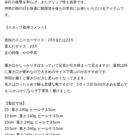
歩行の衝撃を和らげ、またグリップ性も抜群です。
突然の雨の日も快適に靴環境を保ち日常的にお使いいただけるアイテムで
す。
【スタッフ着用コメント】
普段のスニーカーサイズ：23.0または23.5
選んだサイズ：23.5
足の特徴：やや甲高
履き口がしっかりすぼまっていて足首が引き締まって見えますが、最初は特
に履き口が硬めなので大きめのサイズで選ぶのがおすすめです。
何回か履くと履き口が少し柔らかくなってきます。
長さはぴったりめで幅も普通な靴ですので、1サイズ(0.5cm)大きめを選んで
も ぶかぶかにならず丁度良く履けました。
【製品寸法】
25 : 重さ:240g, ヒール寸:3.5cm
22.5cm : 重さ:240g, ヒール寸:3.5cm
23cm : 重さ:240g, ヒール寸:3.5cm
23.5cm : 重さ:240g, ヒール寸:3.5cm
24cm : 重さ:240g, ヒール寸:3.5cm