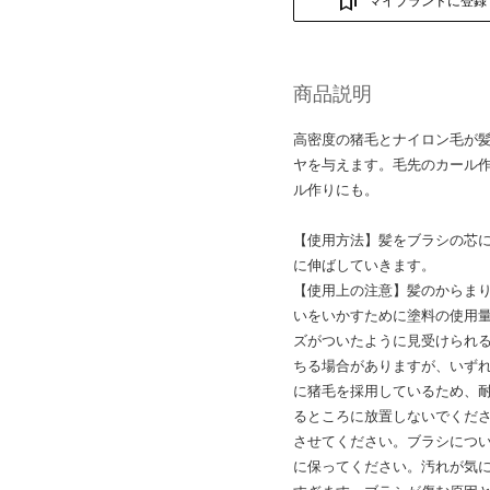
マイブランドに登録
商品説明
高密度の猪毛とナイロン毛が
ヤを与えます。毛先のカール
ル作りにも。
【使用方法】髪をブラシの芯
に伸ばしていきます。
【使用上の注意】髪のからま
いをいかすために塗料の使用
ズがついたように見受けられ
ちる場合がありますが、いず
に猪毛を採用しているため、
るところに放置しないでくだ
させてください。ブラシにつ
に保ってください。汚れが気