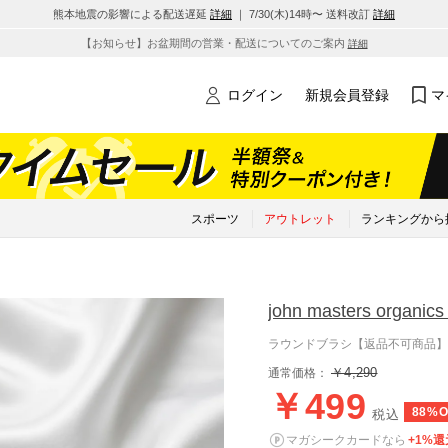
熊本地震の影響による配送遅延
詳細
｜ 7/30(木)14時〜 送料改訂
詳細
【お知らせ】お盆期間の営業・配送についてのご案内
詳細
ログイン
新規会員登録
マ
スポーツ
アウトレット
ランキングから
john masters organics
ラウンドブラシ【返品不可商品】
￥4,290
通常価格：
￥499
88%O
税込
マガシークカードなら
+1%還