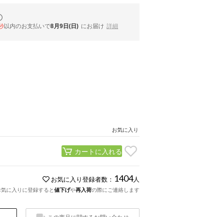
秒
以内
のお支払いで
8月9日(日)
にお届け
詳細
お気に入り
カートに入れる
1404
お気に入り登録者数：
人
お気に入りに登録すると
値下げ
や
再入荷
の際にご連絡します