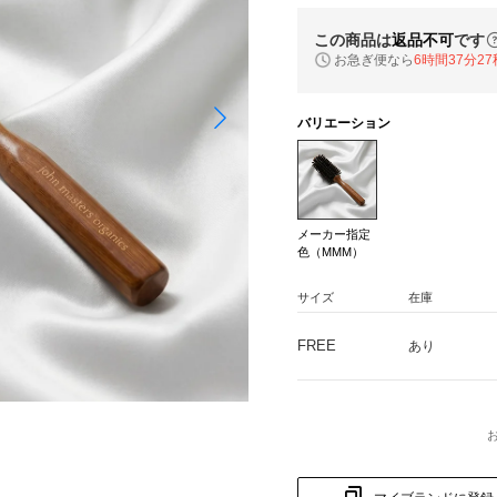
この商品は
返品不可
です
お急ぎ便なら
6時間37分27
バリエーション
メーカー指定
色（MMM）
サイズ
在庫
FREE
あり