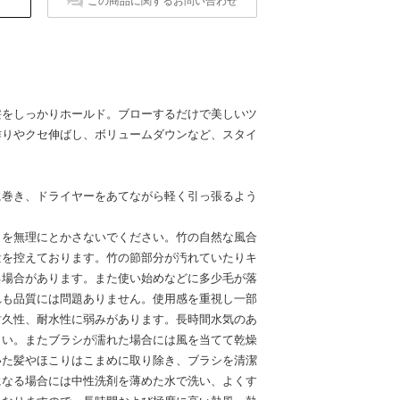
この商品に関するお問い合わせ
髪をしっかりホールド。ブローするだけで美しいツ
作りやクセ伸ばし、ボリュームダウンなど、スタイ
に巻き、ドライヤーをあてながら軽く引っ張るよう
りを無理にとかさないでください。竹の自然な風合
量を控えております。竹の節部分が汚れていたりキ
る場合があります。また使い始めなどに多少毛が落
れも品質には問題ありません。使用感を重視し一部
耐久性、耐水性に弱みがあります。長時間水気のあ
さい。またブラシが濡れた場合には風を当てて乾燥
いた髪やほこりはこまめに取り除き、ブラシを清潔
になる場合には中性洗剤を薄めた水で洗い、よくす