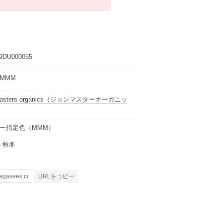
9DU000055
 MMM
asters organics
（ジョンマスターオーガニッ
ー指定色（MMM）
年 秋冬
URLをコピー