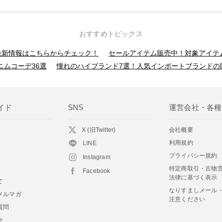
おすすめトピックス
】最新情報はこちらからチェック！
セールアイテム販売中！対象アイテ
ニムコーデ36選
憧れのハイブランド7選！人気インポートブランドの
イド
SNS
運営会社・各種
X (旧Twitter)
会社概要
利用規約
LINE
プライバシー規約
Instagram
特定商取引・古物
Facebook
法律に基づく表示
て
なりすましメール
メルマガ
注意ください
質問
せ