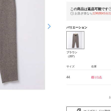
この商品は
返品可能
です
お急ぎ便なら
22時間45分2
バリエーション
ブラウン
（207）
サイズ
在庫
44
残り1点