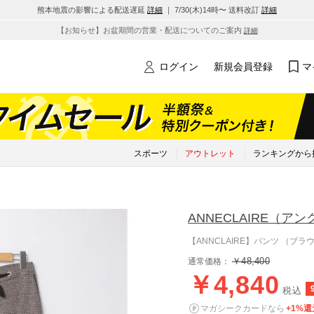
熊本地震の影響による配送遅延
詳細
｜ 7/30(木)14時〜 送料改訂
詳細
【お知らせ】お盆期間の営業・配送についてのご案内
詳細
ログイン
新規会員登録
マ
スポーツ
アウトレット
ランキングから
ANNECLAIRE
（アン
【ANNCLAIRE】パンツ （ブラ
￥48,400
通常価格：
￥4,840
税込
マガシークカードなら
+1%還