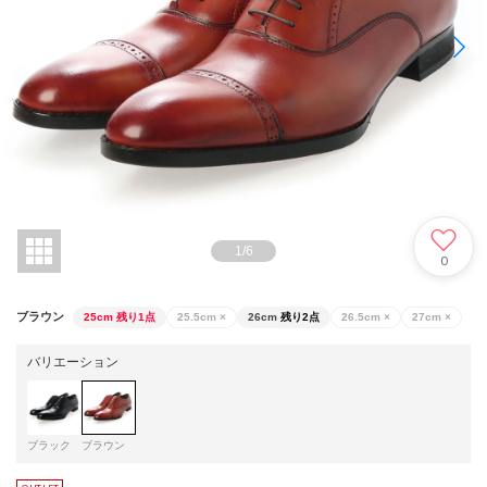
1
/
6
0
ブラウン
25cm
残り1点
25.5cm
×
26cm
残り2点
26.5cm
×
27cm
×
バリエーション
ブラック
ブラウン