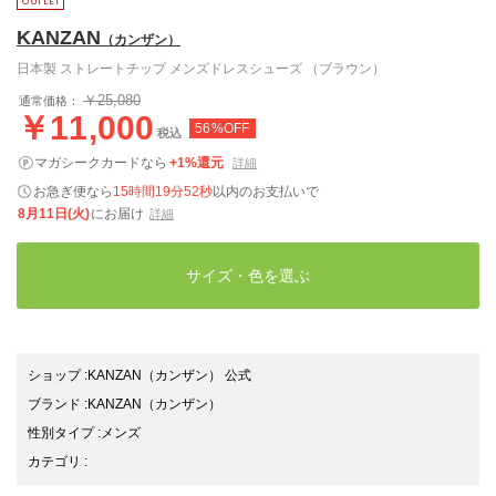
KANZAN
（カンザン）
日本製 ストレートチップ メンズドレスシューズ （ブラウン）
￥25,080
通常価格：
￥11,000
56%OFF
税込
マガシークカードなら
+1%還元
詳細
お急ぎ便なら
15時間19分51秒
以内
のお支払いで
8月11日(火)
にお届け
詳細
サイズ・色を選ぶ
ショップ
:
KANZAN（カンザン） 公式
ブランド
:
KANZAN
（カンザン）
性別タイプ
:
メンズ
カテゴリ
: