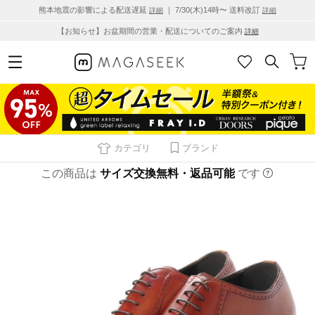
熊本地震の影響による配送遅延
｜ 7/30(木)14時〜 送料改訂
詳細
詳細
【お知らせ】お盆期間の営業・配送についてのご案内
詳細
カテゴリ
ブランド
この商品は
サイズ交換無料・返品可能
です