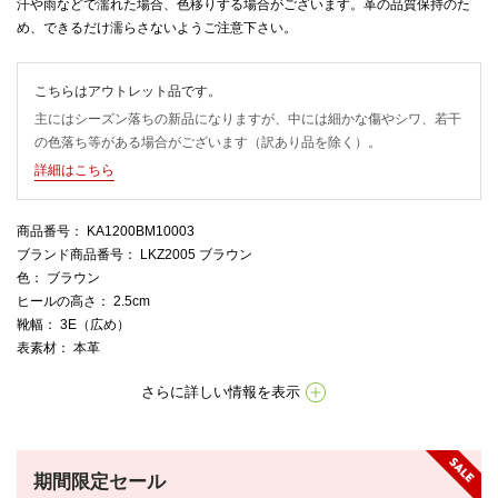
汗や雨などで濡れた場合、色移りする場合がございます。革の品質保持のた
め、できるだけ濡らさないようご注意下さい。
こちらはアウトレット品です。
主にはシーズン落ちの新品になりますが、中には細かな傷やシワ、若干
の色落ち等がある場合がございます（訳あり品を除く）。
詳細はこちら
商品番号
： KA1200BM10003
ブランド商品番号
： LKZ2005 ブラウン
色
： ブラウン
ヒールの高さ
： 2.5cm
靴幅
： 3E（広め）
表素材
： 本革
さらに詳しい情報を表示
期間限定セール