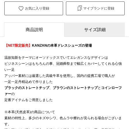
お気に入り登録
マイブランドに登録
商品説明
サイズ詳細
【NET限定販売】
KANZANの本革ドレスシューズの登場
温故知新をテーマにオーソドックスでいてエレガンスなデザインは
ビジネスシーンはもちろんの事、冠婚葬祭まで幅広くカバーしてくれる心強
い一足
アッパー素材には厳選した高級牛革を使用し、国内の提携工場で職人が
一足一足丹精込めて作りました
ブラックのストレートチップ
、
ブラウンのストレートチップ
と
コインローフ
ァー
の
定番アイテムをご用意しました
※本革(天然皮革)の商品について
素材の特性上、多少のキズやシワ、色ムラや擦れが見られる場合がございま
す。