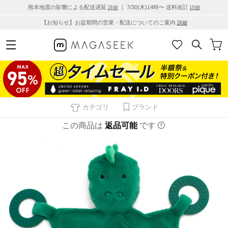
熊本地震の影響による配送遅延
｜ 7/30(木)14時〜 送料改訂
詳細
詳細
【お知らせ】お盆期間の営業・配送についてのご案内
詳細
カテゴリ
ブランド
この商品は
返品可能
です