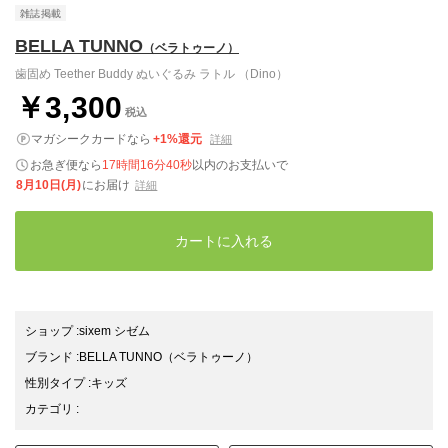
雑誌掲載
BELLA TUNNO
（ベラトゥーノ）
歯固め Teether Buddy ぬいぐるみ ラトル （Dino）
￥3,300
税込
マガシークカードなら
+1%還元
詳細
お急ぎ便なら
17時間16分39秒
以内
のお支払いで
8月10日(月)
にお届け
詳細
カートに入れる
ショップ
:
sixem シゼム
ブランド
:
BELLA TUNNO
（ベラトゥーノ）
性別タイプ
:
キッズ
カテゴリ
: