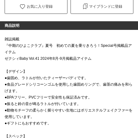
お気に入り登録
マイブランドに登録
商品説明
雑誌掲載
『中期のひよこクラブ』夏号 初めての夏を乗りきろう！Special号掲載品ア
イテム
ゼクシィBaby Vol.41 2024年8月-9月掲載品アイテム
【デザイン】
●歯固め、ラトルが付いたティーザーバディです。
●食品グレードシリコーンゴムを使用した歯固めリングで、歯茎の痛みを和ら
げます。
●BPAフリー、PVCフリーで安全性も保証済みです。
●振ると鈴の音が鳴るラトルが付いています。
●動物モチーフの柔らかく握りやすい生地にはポリエステルフェイクファーを
使用しています。
●ギフトにもおすすめです。
【スペック】