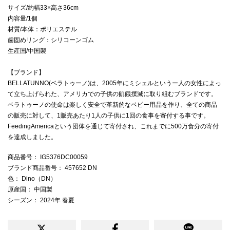
サイズ/約幅33×高さ36cm
内容量/1個
材質/本体：ポリエステル
歯固めリング：シリコーンゴム
生産国/中国製
【ブランド】
BELLATUNNO(ベラトゥーノ)は、2005年にミシェルというー人の女性によっ
て立ち上げられた、アメリカでの子供の飢餓撲滅に取り組むブランドです。
ベラトゥーノの使命は楽しく安全で革新的なベビー用品を作り、全ての商品
の販売に対して、1販売あたり1人の子供に1回の食事を寄付する事です。
FeedingAmericaという団体を通じて寄付され、これまでに500万食分の寄付
を達成しました。
商品番号
： IG5376DC00059
ブランド商品番号
： 457652 DN
色
： Dino（DN）
原産国
： 中国製
シーズン
： 2024年 春夏