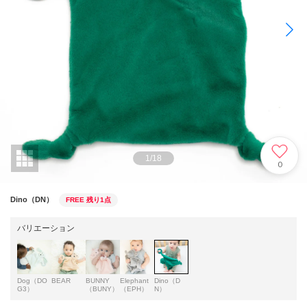
1
/
18
0
Dino（DN）
FREE
残り1点
バリエーション
Dog（DO
BEAR
BUNNY
Elephant
Dino（D
G3）
（BUNY）
（EPH）
N）