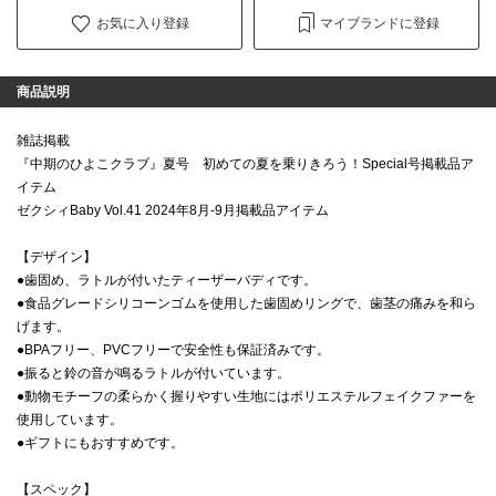
お気に入り登録
マイブランドに登録
商品説明
雑誌掲載
『中期のひよこクラブ』夏号 初めての夏を乗りきろう！Special号掲載品ア
イテム
ゼクシィBaby Vol.41 2024年8月-9月掲載品アイテム
【デザイン】
●歯固め、ラトルが付いたティーザーバディです。
●食品グレードシリコーンゴムを使用した歯固めリングで、歯茎の痛みを和ら
げます。
●BPAフリー、PVCフリーで安全性も保証済みです。
●振ると鈴の音が鳴るラトルが付いています。
●動物モチーフの柔らかく握りやすい生地にはポリエステルフェイクファーを
使用しています。
●ギフトにもおすすめです。
【スペック】