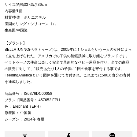
サイズ/約幅33×高さ36cm
内容量/1個
材質/本体：ポリエステル
歯固めリング：シリコーンゴム
生産国/中国製
【ブランド】
BELLATUNNO(ベラトゥーノ)は、2005年にミシェルというー人の女性によっ
て立ち上げられた、アメリカでの子供の飢餓撲滅に取り組むブランドです。
ベラトゥーノの使命は楽しく安全で革新的なベビー用品を作り、全ての商品
の販売に対して、1販売あたり1人の子供に1回の食事を寄付する事です。
FeedingAmericaという団体を通じて寄付され、これまでに500万食分の寄付
を達成しました。
商品番号
： IG5376DC00058
ブランド商品番号
： 457652 EPH
色
： Elephant（EPH）
原産国
： 中国製
シーズン
： 2024年 春夏