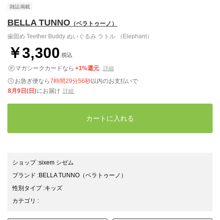
雑誌掲載
BELLA TUNNO
（ベラトゥーノ）
歯固め Teether Buddy ぬいぐるみ ラトル （Elephant）
￥3,300
税込
マガシークカードなら
+1%還元
詳細
お急ぎ便なら
7時間29分55秒
以内
のお支払いで
8月9日(日)
にお届け
詳細
カートに入れる
ショップ
:
sixem シゼム
ブランド
:
BELLA TUNNO
（ベラトゥーノ）
性別タイプ
:
キッズ
カテゴリ
: