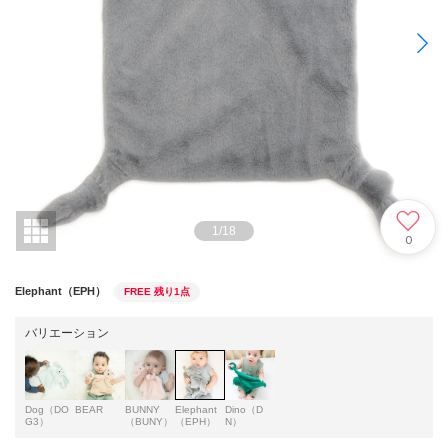
1
/
18
0
Elephant（EPH）
FREE
残り1点
バリエーション
Dog（DO
BEAR
BUNNY
Elephant
Dino（D
G3）
（BUNY）
（EPH）
N）