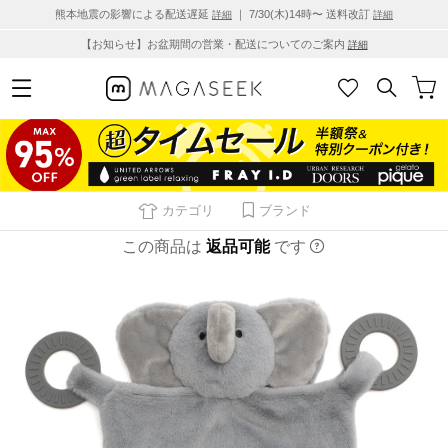
熊本地震の影響による配送遅延
｜ 7/30(木)14時〜 送料改訂
詳細
詳細
【お知らせ】お盆期間の営業・配送についてのご案内
詳細
カテゴリ
ブランド
この商品は
返品可能
です