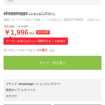
（2PS）
shoppinggo
（ショッピングゴー）
福袋 レディース 2点入り福袋 ニットが2点入り【返品不可商品】 （2点入り）
￥3,993
通常価格：
￥1,996
50%OFF
税込
クーポンを使えばさらに
199
円引き！
※適用条件
マガシークカードなら
+1%還元
詳細
サイズ・色を選ぶ
ブランド
:
shoppinggo
（ショッピングゴー）
性別タイプ
:
レディース
カテゴリ
: