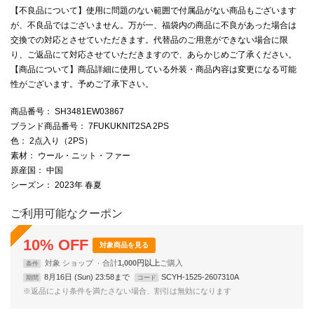
【不良品について】使用に問題のない範囲で付属品がない商品もございます
が、不良品ではございません。万が一、福袋内の商品に不良があった場合は
交換での対応とさせていただきます。代替品のご用意ができない場合に限
り、ご返品にて対応させていただきますので、あらかじめご了承ください。
【商品について】商品詳細に使用している外装・商品内容は変更になる可能
性がございます。予めご了承下さい。
商品番号
： SH3481EW03867
ブランド商品番号
： 7FUKUKNIT2SA 2PS
色
： 2点入り（2PS）
素材
： ウール・ニット・ファー
原産国
： 中国
シーズン
： 2023年 春夏
ご利用可能なクーポン
10
%
OFF
対象商品を見る
対象
ショップ
合計
1,000円以上
条件
8月16日 (Sun) 23:58まで
SCYH-1525-2607310A
期間
コード
※返品により条件を満たさない場合、割引は無効になります