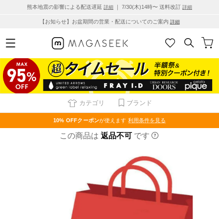
熊本地震の影響による配送遅延
｜ 7/30(木)14時〜 送料改訂
詳細
詳細
【お知らせ】お盆期間の営業・配送についてのご案内
詳細
カテゴリ
ブランド
10% OFF
クーポン
が使えます
利用条件を見る
この商品は
返品不可
です