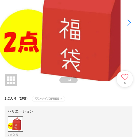
1
/
4
4
2点入り（2PS）
ワンサイズ/FREE
×
バリエーション
2点入り