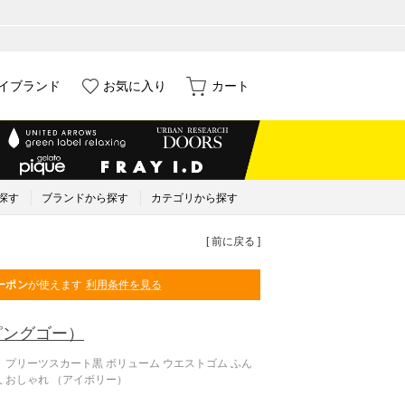
イブランド
お気に入り
カート
探す
ブランドから探す
カテゴリから探す
[ 前に戻る ]
ーポン
が使えます
利用条件を見る
ピングゴー）
 プリーツスカート黒 ボリューム ウエストゴム ふん
大人 おしゃれ （アイボリー）