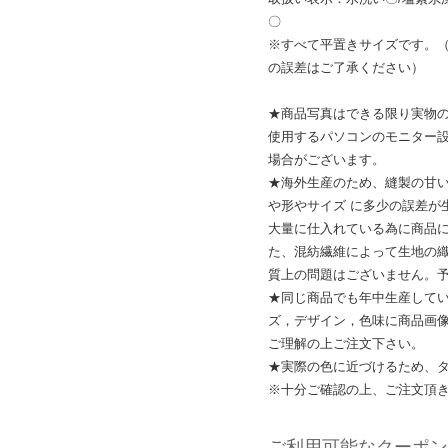
〇
※すべて平置きサイズです。（
の誤差はご了承ください）
★商品写真はできる限り実物
使用するパソコンのモニター
場合がございます。
★海外生産のため、縫製の甘
や形やサイズ に多少の誤差が
大量に仕入れている為に商品
た、混紡繊維によって生地の
質上の問題はございません。
★同じ商品でも年中生産してい
ズ，デザイン，色味に商品画像
ご理解の上ご注文下さい。
★実際の色に近づけるため、
※十分ご確認の上、ご注文頂
ご利用可能なクーポン