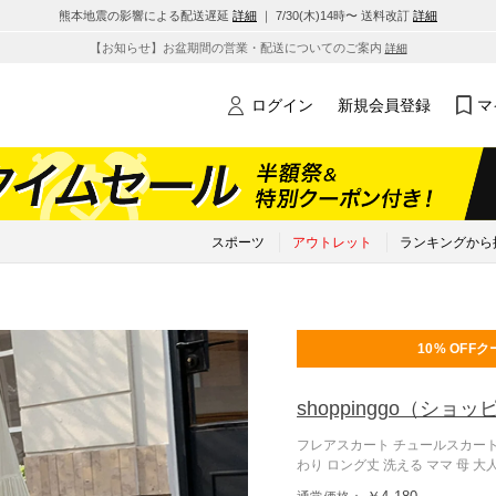
熊本地震の影響による配送遅延
詳細
｜ 7/30(木)14時〜 送料改訂
詳細
【お知らせ】お盆期間の営業・配送についてのご案内
詳細
ログイン
新規会員登録
マ
スポーツ
アウトレット
ランキングから
10% OFF
ク
shoppinggo
（ショッ
フレアスカート チュールスカート
わり ロング丈 洗える ママ 母 