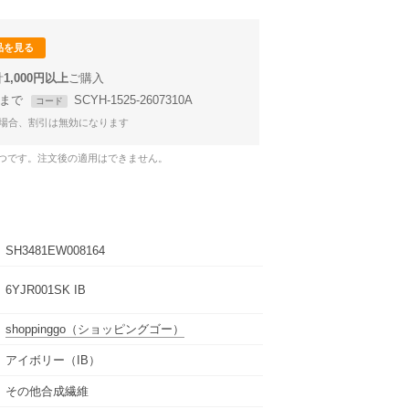
品を見る
計
1,000円以上
58まで
SCYH-1525-2607310A
コード
場合、割引は無効になります
1つです。注文後の適用はできません。
SH3481EW008164
6YJR001SK IB
shoppinggo
（ショッピングゴー）
アイボリー（IB）
その他合成繊維