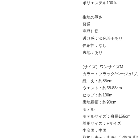
ポリエステル100％
生地の厚さ
普通
商品仕様
透け感：淡色若干あり
伸縮性：なし
裏地：あり
(サイズ）ワンサイズM
カラー：ブラック/ベージュ/ブ
総 丈：約85cm
ウエスト：約58-88cm
ヒップ：約130m
裏地裾幅：約90cm
モデル
モデルサイズ：身長166cm
着用サイズ：Fサイズ
生産国：中国
取扱い表示：水洗い〇/塩素系漂