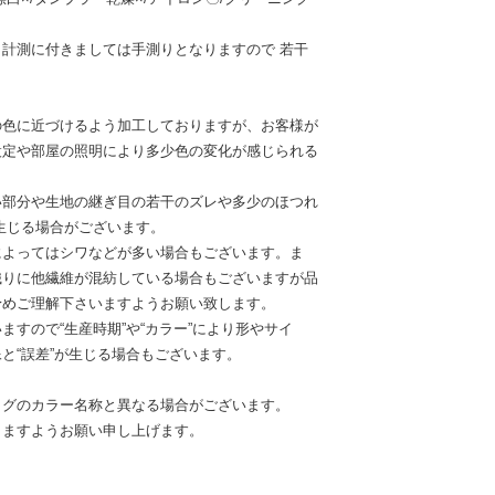
計測に付きましては手測りとなりますので 若干
の色に近づけるよう加工しておりますが、お客様が
設定や部屋の照明により多少色の変化が感じられる
い部分や生地の継ぎ目の若干のズレや多少のほつれ
生じる場合がございます。
によってはシワなどが多い場合もございます。ま
織りに他繊維が混紡している場合もございますが品
予めご理解下さいますようお願い致します。
ますので“生産時期”や“カラー”により形やサイ
と“誤差”が生じる場合もございます。
タグのカラー名称と異なる場合がございます。
きますようお願い申し上げます。