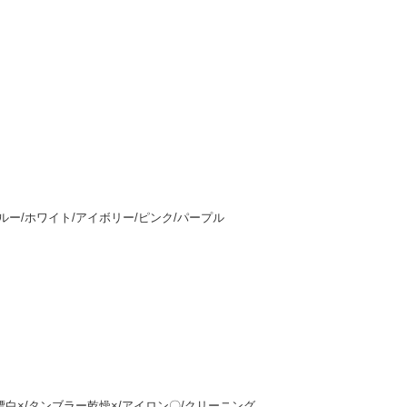
ルー/ホワイト/アイボリー/ピンク/パープル
白×/タンブラー乾燥×/アイロン〇/クリーニング