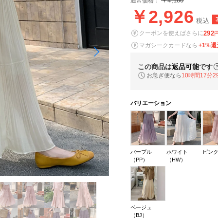
￥4,180
通常価格：
￥2,926
税込
292
クーポンを使えばさらに
マガシークカードなら
+1%還
この商品は
返品可能
です
お急ぎ便なら
10時間17分2
バリエーション
パープル
ホワイト
ピンク
（PP）
（HW）
ベージュ
（BJ）