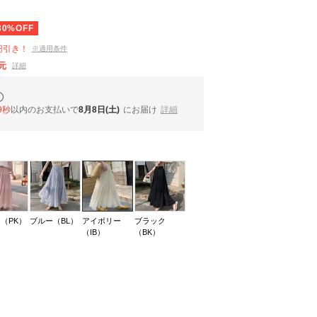
30%OFF
円引き！
※適用条件
元
詳細
8秒
以内
のお支払いで
8月8日(土)
にお届け
詳細
（PK）
ブルー（BL）
アイボリー
ブラック
（IB）
（BK）