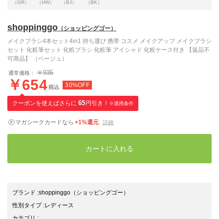
（GR）
（HW）
（BJ）
（BK）
shoppinggo
（ショッピングゴー）
メイクブラシ4本セット4in1 持ち運び 携帯 コスメ メイクアップ メイクブラシ
セット 化粧筆セット 化粧ブラシ 化粧筆 アイシャド 化粧ケース付き 【返品不
可商品】 （ベージュ）
￥935
通常価格：
￥654
30%OFF
税込
クーポンを使えばさらに
65
円引き！
※適用条件
マガシークカードなら
+1%還元
詳細
カートに入れる
ブランド
:
shoppinggo
（ショッピングゴー）
性別タイプ
:
レディース
カテゴリ
: