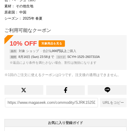
素材
： その他生地
原産国
： 中国
シーズン
： 2025年 春夏
ご利用可能なクーポン
10
%
OFF
対象商品を見る
対象
ショップ
合計
1,000円以上
条件
8月16日 (Sun) 23:58まで
SCYH-1525-2607310A
期間
コード
※返品により条件を満たさない場合、割引は無効になります
※1回のご注文に使えるクーポンは1つです。注文後の適用はできません。
URLをコピー
お気に入り登録ガイド