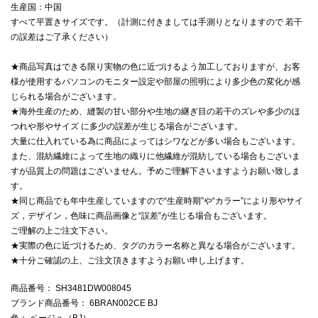
生産国：中国
すべて平置きサイズです。（計測に付きましては手測りとなりますので 若干
の誤差はご了承ください）
★商品写真はできる限り実物の色に近づけるよう加工しておりますが、お客
様が使用するパソコンのモニター設定や部屋の照明により多少色の変化が感
じられる場合がございます。
★海外生産のため、縫製の甘い部分や生地の継ぎ目の若干のズレや多少のほ
つれや形やサイズ に多少の誤差が生じる場合がございます。
大量に仕入れている為に商品によってはシワなどが多い場合もございます。
また、混紡繊維によって生地の織りに他繊維が混紡している場合もございま
すが品質上の問題はございません。予めご理解下さいますようお願い致しま
す。
★同じ商品でも年中生産していますので“生産時期”や“カラー”により形やサイ
ズ，デザイン，色味に商品画像と“誤差”が生じる場合もございます。
ご理解の上ご注文下さい。
★実際の色に近づけるため、タグのカラー名称と異なる場合がございます。
★十分ご確認の上、ご注文頂きますようお願い申し上げます。
商品番号
： SH3481DW008045
ブランド商品番号
： 6BRAN002CE BJ
色
： ベージュ（BJ）