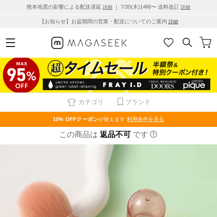
熊本地震の影響による配送遅延
｜ 7/30(木)14時〜 送料改訂
詳細
詳細
【お知らせ】お盆期間の営業・配送についてのご案内
詳細
カテゴリ
ブランド
10% OFF
クーポン
が使えます
利用条件を見る
この商品は
返品不可
です