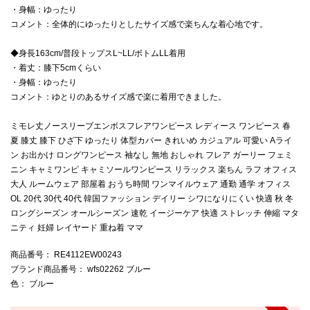
・身幅：ゆったり
コメント：全体的にゆったりとしたサイズ感で楽ちんな着心地です。
◆身長163cm/普段トップスL~LL/ボトムLL着用
・着丈：膝下5cmくらい
・身幅：ゆったり
コメント：ゆとりのあるサイズ感で楽に着用できました。
ミモレ丈ノースリーブエンボスフレアワンピース レディース ワンピース 春
夏 膝丈 膝下 ひざ下 ゆったり 体型カバー きれいめ カジュアル 可愛い Aライ
ン お出かけ ロングワンピース 袖なし 無地 おしゃれ フレア ガーリー フェミ
ニン キャミワンピ キャミソールワンピース リラックス 楽ちん ラフ オフィス
大人 ルームウェア 部屋着 おうち時間 ワンマイルウェア 通勤 通学 オフィス
OL 20代 30代 40代 韓国ファッション デイリー シワになりにくい 快適 秋 冬
ロングシーズン オールシーズン 速乾 イージーケア 快適 ストレッチ 伸縮 マタ
ニティ 妊婦 レイヤード 重ね着 ママ
商品番号
： RE4112EW00243
ブランド商品番号
： wfs02262 ブルー
色
： ブルー