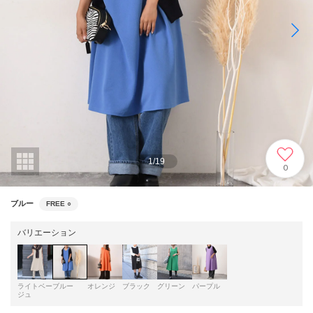
1
/
19
0
ブルー
FREE
○
バリエーション
ライトベー
ブルー
オレンジ
ブラック
グリーン
パープル
ジュ