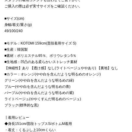
ご購入の際は必ず実寸サイズをご確認ください。
■サイズ(cm)
身幅/着丈/重さ(g)
49/100/240
■モデル：KOTOMI 159cm(普段着用サイズ S)
■生産：韓国製
■素材：ポリエステル95％、ポリウレタン5％
■生地感：凹凸のある柔らかいストレッチ素材
【伸縮性】あり 【透け感】なし(ライトベージュややあり) 【裏地】なし
■カラー：オレンジ(やや白を含んだような明るめのオレンジ)
グリーン(やや白を含んだような明るめの緑)
ブルー(やや白を含んだような明るめの青)
パープル(やや白を含んだような明るめの紫)
ライトベージュ(ややくすんだ明るめのベージュ)
ブラック(標準的な黒)
┃着用レビュー
◆身長151cm/普段トップスS/ボトムM着用
・着丈：くるぶし上10cmくらい