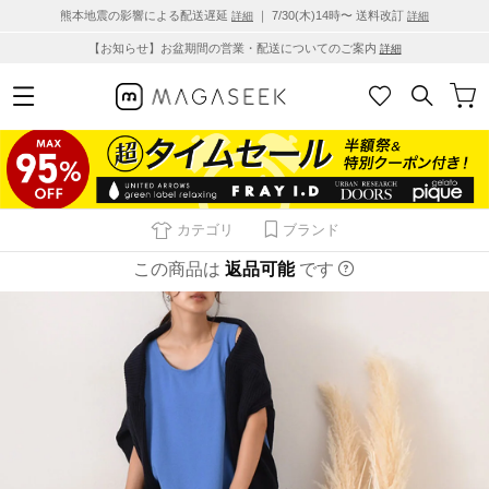
熊本地震の影響による配送遅延
｜ 7/30(木)14時〜 送料改訂
詳細
詳細
【お知らせ】お盆期間の営業・配送についてのご案内
詳細
カテゴリ
ブランド
この商品は
返品可能
です