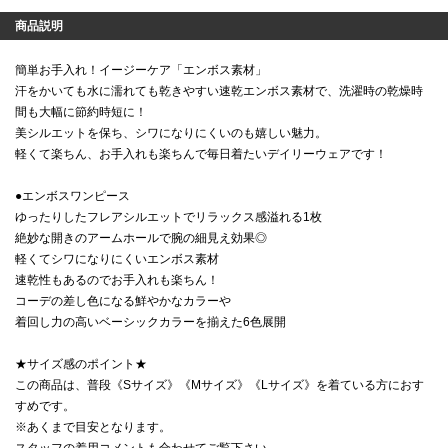
商品説明
簡単お手入れ！イージーケア「エンボス素材」
汗をかいても水に濡れても乾きやすい速乾エンボス素材で、洗濯時の乾燥時
間も大幅に節約時短に！
美シルエットを保ち、シワになりにくいのも嬉しい魅力。
軽くて楽ちん、お手入れも楽ちんで毎日着たいデイリーウェアです！
●エンボスワンピース
ゆったりしたフレアシルエットでリラックス感溢れる1枚
絶妙な開きのアームホールで腕の細見え効果◎
軽くてシワになりにくいエンボス素材
速乾性もあるのでお手入れも楽ちん！
コーデの差し色になる鮮やかなカラーや
着回し力の高いベーシックカラーを揃えた6色展開
★サイズ感のポイント★
この商品は、普段《Sサイズ》《Mサイズ》《Lサイズ》を着ている方におす
すめです。
※あくまで目安となります。
スタッフの着用コメントも合わせてご覧下さい。