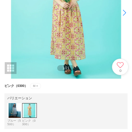
1
/
21
0
ピンク（0300）
M
×
バリエーション
ブルー（5
ピンク（0
500）
300）