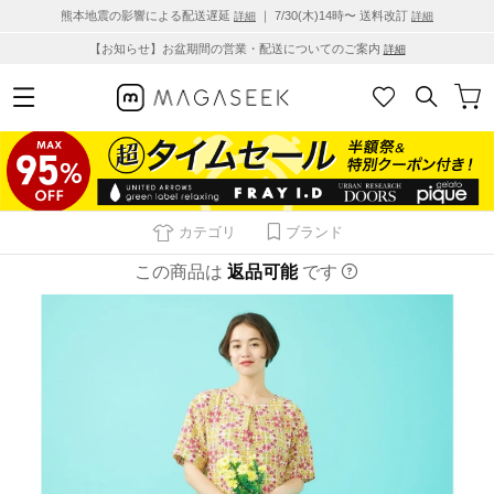
熊本地震の影響による配送遅延
｜ 7/30(木)14時〜 送料改訂
詳細
詳細
【お知らせ】お盆期間の営業・配送についてのご案内
詳細
カテゴリ
ブランド
この商品は
返品可能
です