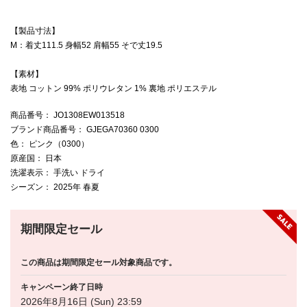
【製品寸法】
M：着丈111.5 身幅52 肩幅55 そで丈19.5
【素材】
表地 コットン 99% ポリウレタン 1% 裏地 ポリエステル
商品番号
： JO1308EW013518
ブランド商品番号
： GJEGA70360 0300
色
： ピンク（0300）
原産国
： 日本
洗濯表示
： 手洗い ドライ
シーズン
： 2025年 春夏
期間限定セール
この商品は期間限定セール対象商品です。
キャンペーン終了日時
2026年8月16日 (Sun) 23:59