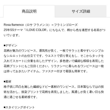
商品説明
サイズ詳細
Rosa flamenco（ロサ フラメンコ）＝フラミンゴローズ
25年SSテーマ「I LOVE COLOR」にちなんで、柄から色を連想する名前がつ
いています。
■デザイン
花柄が魅力のワンピース。通気性が良く、一枚でサラッと着やすいシンプル
なシルエットのお仕立てです。ウエストで切り替えをし、そこからタックを
入れてスカートに分量を出したデザイン。多色使いで繊細な模様を表現した
花柄プリントにもご注目ください。リラクシーに着られるワンピースは一枚
は持っておきたいアイテム。ファスナー付きで着脱も簡単です。
■素材
格子状に凹凸を施した繊細なドビー素材のワンピース。日本製ならではの技
術を活かし、捺染プリントで花柄を表現しました。風通しが良く暑い日も快
適に過ごせる素材感です。
■スタイリングポイント