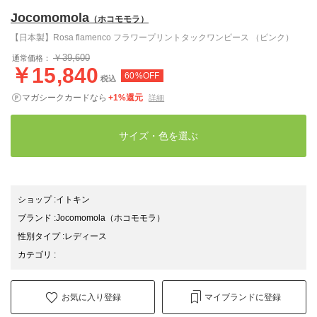
Jocomomola
（ホコモモラ）
【日本製】Rosa flamenco フラワープリントタックワンピース （ピンク）
￥39,600
通常価格：
￥15,840
60%OFF
税込
マガシークカードなら
+1%還元
詳細
サイズ・色を選ぶ
ショップ
:
イトキン
ブランド
:
Jocomomola
（ホコモモラ）
性別タイプ
:
レディース
カテゴリ
:
お気に入り登録
マイブランドに登録