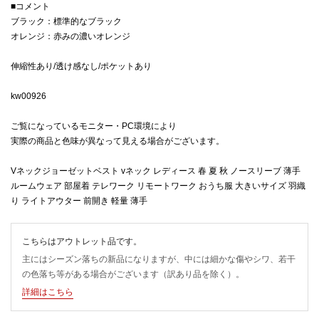
■コメント
ブラック：標準的なブラック
オレンジ：赤みの濃いオレンジ
伸縮性あり/透け感なし/ポケットあり
kw00926
ご覧になっているモニター・PC環境により
実際の商品と色味が異なって見える場合がございます。
Vネックジョーゼットベスト vネック レディース 春 夏 秋 ノースリーブ 薄手
ルームウェア 部屋着 テレワーク リモートワーク おうち服 大きいサイズ 羽織
り ライトアウター 前開き 軽量 薄手
こちらはアウトレット品です。
主にはシーズン落ちの新品になりますが、中には細かな傷やシワ、若干
の色落ち等がある場合がございます（訳あり品を除く）。
詳細はこちら