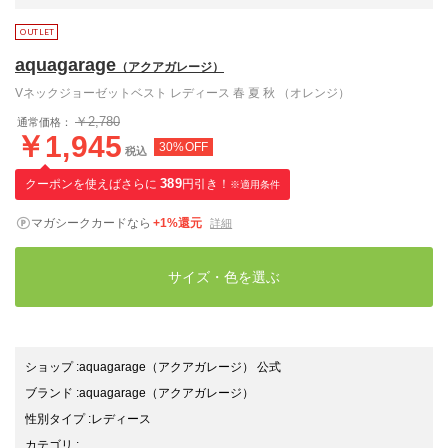
aquagarage
（アクアガレージ）
Vネックジョーゼットベスト レディース 春 夏 秋 （オレンジ）
￥2,780
通常価格：
￥1,945
30%OFF
税込
クーポンを使えばさらに
389
円引き！
※適用条件
マガシークカードなら
+1%還元
詳細
サイズ・色を選ぶ
ショップ
:
aquagarage（アクアガレージ） 公式
ブランド
:
aquagarage
（アクアガレージ）
性別タイプ
:
レディース
カテゴリ
: