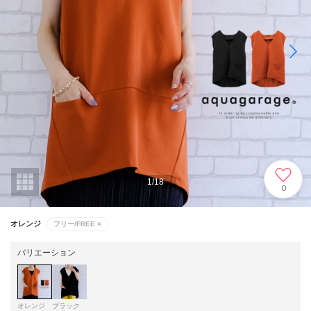
1
/
18
0
オレンジ
フリー/FREE
×
バリエーション
オレンジ
ブラック