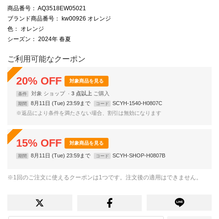
商品番号
： AQ3518EW05021
ブランド商品番号
： kw00926 オレンジ
色
： オレンジ
シーズン
： 2024年 春夏
ご利用可能なクーポン
20
%
OFF
対象商品を見る
対象
ショップ
3 点以上
条件
8月11日 (Tue) 23:59まで
SCYH-1540-H0807C
期間
コード
※返品により条件を満たさない場合、割引は無効になります
15
%
OFF
対象商品を見る
8月11日 (Tue) 23:59まで
SCYH-SHOP-H0807B
期間
コード
※1回のご注文に使えるクーポンは1つです。注文後の適用はできません。