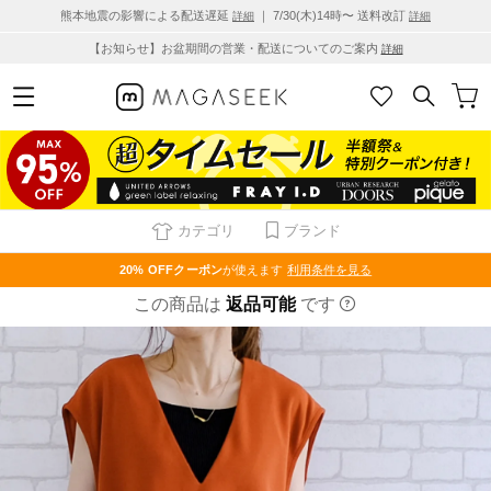
熊本地震の影響による配送遅延
｜ 7/30(木)14時〜 送料改訂
詳細
詳細
【お知らせ】お盆期間の営業・配送についてのご案内
詳細
カテゴリ
ブランド
20% OFF
クーポン
が使えます
利用条件を見る
この商品は
返品可能
です