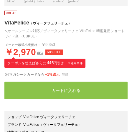
bkbe）
（pbebk）
beiv）
（cwhnv）
（pwhnv）
VitaFelice
（ヴィータフェリーチェ）
＼オールシーズン対応／ヴィータフェリーチェ VitaFelice 晴雨兼用ショート
ワイド傘 （CBKBE）
￥9,350
メーカー希望小売価格：
￥2,970
68%OFF
税込
クーポンを使えばさらに
445
円引き！
※適用条件
マガシークカードなら
+1%還元
詳細
カートに入れる
ショップ
:
VitaFelice ヴィータフェリーチェ
ブランド
:
VitaFelice
（ヴィータフェリーチェ）