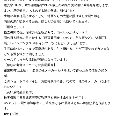
遮光率100%、紫外線遮蔽率99.9%以上の効果で夏の強い紫外線を遮ります。
また、遮熱効果もあるので太陽の熱線も和らげます。
生地の裏側は黒にすることで、地面からの太陽の照り返しや紫外線を
内側の黒が吸収するため、顔などの日焼けも防いでくれます。
《雨傘として》
検査機関で強い撥水力も証明済みで、雨もしっかりガード！
雨の日も晴れの日も使える「晴雨兼用傘」なので、急な雨などにも対応可
能。レインパンプス やレインブーツにもピッタリ合います。
手元は曲竹ハンドルで高級感があり、引っ掛けることが可能なのでカフェな
どでも置き場所に困りません。
ケースでしっかり収納が可能になっています。
【信頼の老舗メーカーとの共同開発】
創業80年以上続く、老舗の傘メーカーと拘り抜いて作った傘で信頼の安心
感。
このショートワイド傘は『意匠権取得済み』なので、他の傘メーカーには作
れないんです！
【高い素材品質基準】
検査機関で紫外線遮蔽率指数基準を満たす傘生地を使用し、
UVカット（紫外線遮蔽率）、遮光率ともに最高値と高い遮熱効果を保証しま
す。
■サイズ等