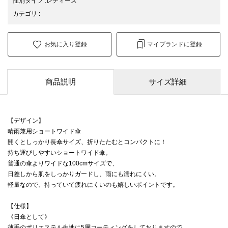
性別タイプ
:
レディース
カテゴリ
:
お気に入り登録
マイブランドに登録
商品説明
サイズ詳細
【デザイン】
晴雨兼用ショートワイド傘
開くとしっかり長傘サイズ、折りたたむとコンパクトに！
持ち運びしやすいショートワイド傘。
普通の傘よりワイドな100cmサイズで、
日差しから肌をしっかりガードし、雨にも濡れにくい。
軽量なので、持っていて疲れにくいのも嬉しいポイントです。
【仕様】
《日傘として》
薄手のポリエステル生地に5層コーティングをしておりますので