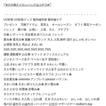
**●その他ナイロンバッグはコチラ●**
・・・・・・・・・・・・・・・・・・・・・・・・・・・・・・・・・
UV対策 UV対策グッズ 紫外線対策 紫外線ケア
プレゼント 万能アイテム 高見え オールシーズン ギフト 限定クーポン
トレンド 贈り物 お祝い 人気 大人 プチプラ
日傘 レディース 完全遮光 折りたたみ トレンド
遮光傘 遮光日傘 遮蔽 UVブランド 大人 人気 新作 流行 おしゃれ オシャレ
お洒落 高見え 高みえ きれいめ
10代 20代 30代 40代 50代 60代 70代
通勤 通勤通学 お仕事 オフィス オフィスカジュアル
ビジネス ワーク女子 ワーカー女子 普段使い
上品 きれいめ プチプラ 女性 女子 かわいい 可愛い
大人可愛い レディ レディライク 大人女子 お出かけ ピクニック
バイカラー コンビカラー 配色 カラフル コンパクト傘
完全遮光傘 umbrella アンブレラ parasol パラソル
大きい日傘 大きい折りたたみ傘 折り畳み傘
かさ ひがさ 折畳傘 折畳み傘
サステナブル サスティナブル ノームコア
インスタ映え 大人気 こなれ感 丈夫 大人かわいい おしゃれ おしゃれ感
母の日 誕生日 お誕生日 バースデー 記念日 マザーズデー mother's day