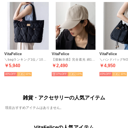
VitaFelice
VitaFelice
VitaFelice
＼bagランキング1位／10ポケットキルティングトートバッグ （BLACK）
【接触冷感】完全遮光 綿100％キャップ（IVORY）
￥5,940
￥2,490
￥4,950
40%
10
37%
10
40%
10
雑貨・アクセサリーの人気アイテム
現在おすすめアイテムはありません。
VitaFeliceの人気アイテム