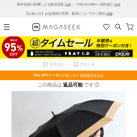
熊本地震の影響による配送遅延
｜ 7/30(木)14時〜 送料改訂
詳細
詳細
【お知らせ】お盆期間の営業・配送についてのご案内
詳細
カテゴリ
ブランド
15% OFF
クーポン
が使えます
利用条件を見る
この商品は
返品可能
です