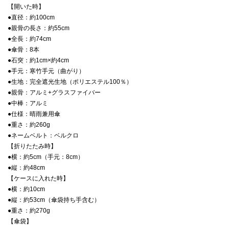
【開いた時】
●直径：約100cm
●親骨の長さ：約55cm
●全長：約74cm
●傘骨：8本
●石突：約1cm×約4cm
●手元：寒竹手元（曲がり）
●生地：完全遮光生地（ポリエステル100％）
●親骨：アルミ+グラスファイバー
●中棒：アルミ
●仕様：晴雨兼用傘
●重さ：約260g
●ネームベルト：ベルクロ
【折りたたみ時】
●横：約5cm（手元：8cm）
●縦：約48cm
【ケースに入れた時】
●横：約10cm
●縦：約53cm（傘袋持ち手含む）
●重さ：約270g
【傘袋】