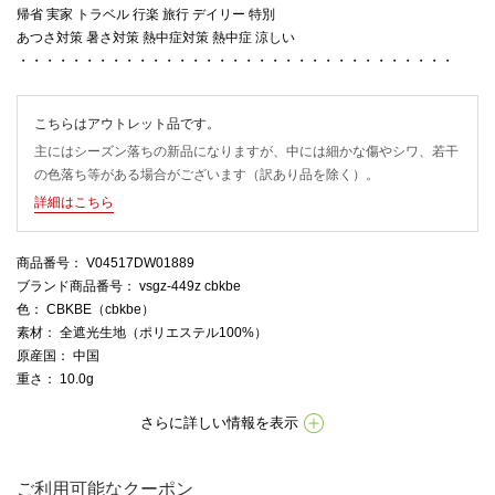
帰省 実家 トラベル 行楽 旅行 デイリー 特別
あつさ対策 暑さ対策 熱中症対策 熱中症 涼しい
・・・・・・・・・・・・・・・・・・・・・・・・・・・・・・・・・
こちらはアウトレット品です。
主にはシーズン落ちの新品になりますが、中には細かな傷やシワ、若干
の色落ち等がある場合がございます（訳あり品を除く）。
詳細はこちら
商品番号
： V04517DW01889
ブランド商品番号
： vsgz-449z cbkbe
色
： CBKBE（cbkbe）
素材
： 全遮光生地（ポリエステル100%）
原産国
： 中国
重さ
： 10.0g
さらに詳しい情報を表示
ご利用可能なクーポン