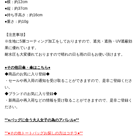
●横：約12cm
●縦：約37cm
●持ち手高さ：約16cm
●重さ：約10g
【注意事項】
※生地に5層コーティング加工をしておりますので、遮光・遮熱・UV遮蔽効
果に優れています。
耐水圧も大変優れておりますので晴れの日も雨の日もお使い頂けます。
●その他日傘・傘はこちら●
◆商品のお気に入り登録◆
・セールや再入荷の通知を受け取ることができますので、是非ご登録くださ
い。
◆ブランドのお気に入り登録◆
・新商品や再入荷などの情報を受け取ることができますので、是非ご登録く
ださい。
**●バッグに合う大人女子の為のアパレル●**
**●その他トートバッグお探しの方はコチラ●**