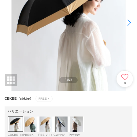
1
/
63
8
CBKBE（cbkbe）
FREE
×
バリエーション
CBKBE（c
PBEBK
PBEIV（p
CWHNV
PWHNV