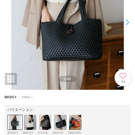
1
/
48
10
BKDGY
FREE
×
バリエーション
BKDGY
WHTGY
GYCHL
BKKHA
GBEORG