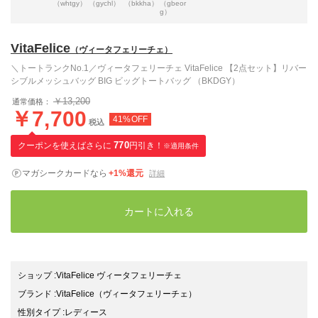
（whtgy）
（gychl）
（bkkha）
（gbeor
g）
VitaFelice
（ヴィータフェリーチェ）
＼トートランクNo.1／ヴィータフェリーチェ VitaFelice 【2点セット】リバー
シブルメッシュバッグ BIG ビッグトートバッグ （BKDGY）
￥13,200
通常価格：
￥7,700
41%OFF
税込
クーポンを使えばさらに
770
円引き！
※適用条件
マガシークカードなら
+1%還元
詳細
カートに入れる
ショップ
:
VitaFelice ヴィータフェリーチェ
ブランド
:
VitaFelice
（ヴィータフェリーチェ）
性別タイプ
:
レディース