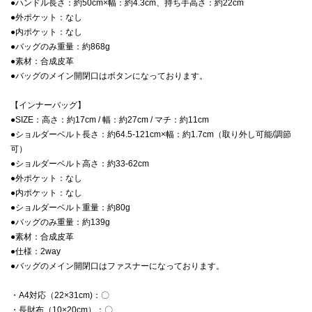
●ハンドル長さ：約50cm×幅：約4.3cm、持ち手高さ：約22cm
●外ポケット：なし
●内ポケット：なし
●バッグのみ重量：約868g
●素材：合成皮革
●バッグのメイン開閉口はボタンになっております。
【インナーバッグ】
●SIZE：高さ：約17cm / 幅：約27cm / マチ：約11cm
●ショルダーベルト長さ：約64.5-121cm×幅：約1.7cm（取り外し可能/調節
可）
●ショルダーベルト高さ：約33-62cm
●外ポケット：なし
●内ポケット：なし
●ショルダーベルト重量：約80g
●バッグのみ重量：約139g
●素材：合成皮革
●仕様：2way
●バッグのメイン開閉口はファスナーになっております。
・A4対応（22×31cm)：〇
・長財布（10×20cm）：〇