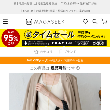
熊本地震の影響による配送遅延
｜ 7/30(木)14時〜 送料改訂
詳細
詳細
【お知らせ】お盆期間の営業・配送についてのご案内
詳細
カテゴリ
ブランド
10% OFF
クーポン
が使えます
利用条件を見る
この商品は
返品可能
です