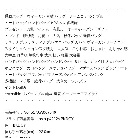
・・・・・・・・・・・・・・・・・・・・・・・・・・・・・・・・・
通勤バッグ ヴィーガン 素材 バッグ ノームコア シンプル
トートバッグ ハンドバッグ ビジネス 多機能
プレゼント 万能アイテム 高見え オールシーズン ギフト
トレンド 贈り物 お祝い 人気 秋冬バッグ 春夏バッグ
サステナブル サスティナブル エコ バッグ カバン ヴィーガン ノームコア
スタイリッシュ インスタ映え 大人気 こなれ感 おしゃれ おしゃれ感
大学生 お手頃 学校行事 丈夫 軽い 軽量 大容量
ハンドバッグ ハンドバッグ ハンドバック きれいめ キレイ目 大人バッグ
かごバッグ カゴバッグ メッシュバッグ マザーズバッグ ビッグトート
トートバッグ ママバッグ マザーズバッグ ペアレンツバッグ
多機能 マチ広 旅行バッグ 大きめ シンプル
イントレ編み
reversible リバーシブル 編み 裏表 イージーケアアイテム
・・・・・・・・・・・・・・・・・・・・・・・・・・・・・・・・・
商品番号
： V04517AW007549
ブランド商品番号
： bsib-p4212s BKDGY
色
： BKDGY
持ち手の高さ(cm)
： 22.0cm