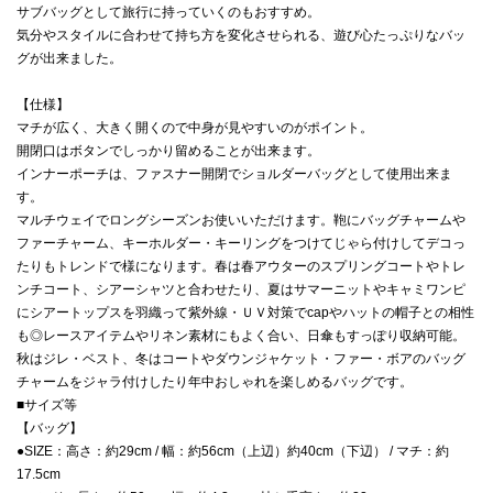
サブバッグとして旅行に持っていくのもおすすめ。
気分やスタイルに合わせて持ち方を変化させられる、遊び心たっぷりなバッ
グが出来ました。
【仕様】
マチが広く、大きく開くので中身が見やすいのがポイント。
開閉口はボタンでしっかり留めることが出来ます。
インナーポーチは、ファスナー開閉でショルダーバッグとして使用出来ま
す。
マルチウェイでロングシーズンお使いいただけます。鞄にバッグチャームや
ファーチャーム、キーホルダー・キーリングをつけてじゃら付けしてデコっ
たりもトレンドで様になります。春は春アウターのスプリングコートやトレ
ンチコート、シアーシャツと合わせたり、夏はサマーニットやキャミワンピ
にシアートップスを羽織って紫外線・ＵＶ対策でcapやハットの帽子との相性
も◎レースアイテムやリネン素材にもよく合い、日傘もすっぽり収納可能。
秋はジレ・ベスト、冬はコートやダウンジャケット・ファー・ボアのバッグ
チャームをジャラ付けしたり年中おしゃれを楽しめるバッグです。
■サイズ等
【バッグ】
●SIZE：高さ：約29cm / 幅：約56cm（上辺）約40cm（下辺） / マチ：約
17.5cm