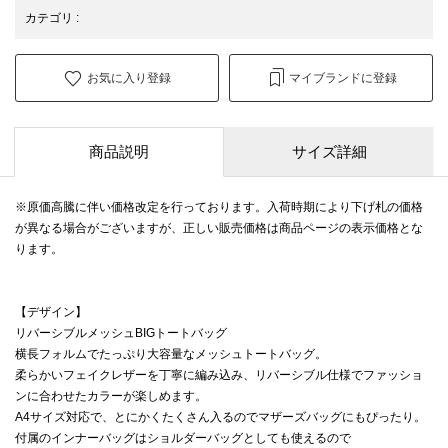
カテゴリ
:
お気に入り登録
マイブランドに登録
商品説明
サイズ詳細
※原価高騰に伴い価格改定を行っております。入荷時期により下げ札の価格
が異なる場合がございますが、正しい販売価格は商品ページの表示価格とな
ります。
【デザイン】
リバーシブルメッシュBIGトートバッグ
横長フォルムでたっぷり大容量なメッシュトートバッグ。
柔らかいフェイクレザーを丁寧に編み込み、リバーシブル仕様でファッショ
ンに合わせたカラーが楽しめます。
A4サイズ対応で、とにかくたくさん入るのでマザーズバッグにもぴったり。
付属のインナーバッグはショルダーバッグとしても使えるので