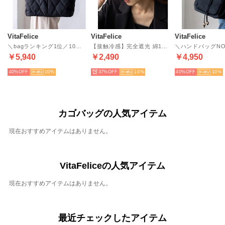
VitaFelice
VitaFelice
VitaFelice
＼bagランキング1位／10ポケットキルティングトートバッグ （BLACK）
【接触冷感】完全遮光 綿100％キャップ（IVORY）
￥5,940
￥2,490
￥4,950
40%
10
37%
10
40%
10
カゴバッグの人気アイテム
現在おすすめアイテムはありません。
VitaFeliceの人気アイテム
現在おすすめアイテムはありません。
最近チェックしたアイテム