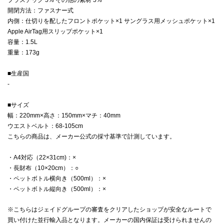
開閉方法：ファスナー式
内側：仕切りを配したフロントポケット×1 サングラス用メッシュポケット×1
Apple AirTag用スリップポケット×1
容量：1.5L
重量：173g
■生産国
-
■サイズ
幅：220mm×高さ：150mm×マチ：40mm
ウエストベルト：68-105cm
こちらの商品は、メーカー公式の採寸基準で計測しています。
・A4対応（22×31cm)：×
・長財布（10×20cm）：○
・ペットボトル横向き（500ml）：×
・ペットボトル縦向き（500ml）：×
※こちらはジェイドグループの審査をクリアしたショップが安全なルートで
買い付けた並行輸入品となります。メーカーの国内保証は受けられませんの