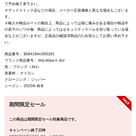
で予め御了承下さい。
※デッドストック品などの場合、メーカー正規価格と異なる場合もございま
す。
※輸入や検品ルートの都合上、商品によっては箱に痛みがある場合や検品中
の若干のシワや傷、商品によってはセキュリティラベルを切り取っている場
合などがございますが、正規品の確認済商品のため安心してお買い求め下さ
い。
商品番号
： B08419AU000281
ブランド商品番号
： blry-bhpa-o -brz
色
： ブロンズ（-brz）
表素材
： ナイロン
クロージング
： ジッパー
シーズン
： 2025年 秋冬
期間限定セール
この商品は期間限定セール対象商品です。
キャンペーン終了日時