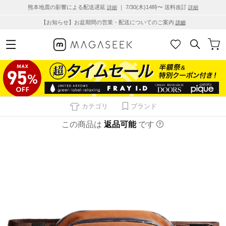
熊本地震の影響による配送遅延
｜ 7/30(木)14時〜 送料改訂
詳細
詳細
【お知らせ】お盆期間の営業・配送についてのご案内
詳細
カテゴリ
ブランド
この商品は
返品可能
です