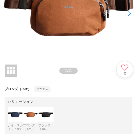
1
/
11
0
ブロンズ（-brz）
FREE
○
バリエーション
ナイトスカ
ブロンズ
ブラック
イ（-nsk）
（-brz）
（-blk）