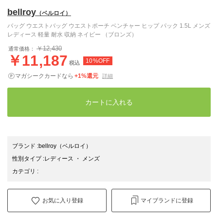
bellroy
（ベルロイ）
バッグ ウエストバッグ ウエストポーチ ベンチャー ヒップ パック 1.5L メンズ
レディース 軽量 耐水 収納 ネイビー （ブロンズ）
￥12,430
通常価格：
￥11,187
10%OFF
税込
マガシークカードなら
+1%還元
詳細
カートに入れる
ブランド
:
bellroy
（ベルロイ）
性別タイプ
:
レディース
・
メンズ
カテゴリ
:
お気に入り登録
マイブランドに登録