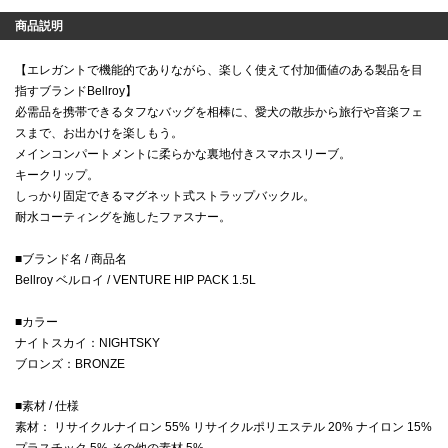
商品説明
【エレガントで機能的でありながら、楽しく使えて付加価値のある製品を目
指すブランドBellroy】
必需品を携帯できるタフなバッグを相棒に、愛犬の散歩から旅行や音楽フェ
スまで、お出かけを楽しもう。
メインコンパートメントに柔らかな裏地付きスマホスリーブ。
キークリップ。
しっかり固定できるマグネット式ストラップバックル。
耐水コーティングを施したファスナー。
■ブランド名 / 商品名
Bellroy ベルロイ / VENTURE HIP PACK 1.5L
■カラー
ナイトスカイ：NIGHTSKY
ブロンズ：BRONZE
■素材 / 仕様
素材： リサイクルナイロン 55% リサイクルポリエステル 20% ナイロン 15%
プラスチック 5% その他の素材 5%