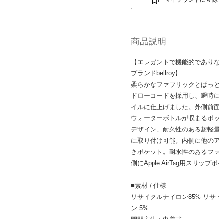
商品説明
【エレガントで機能的であり
ブランドbellroy】
柔らかなファブリックとぱっ
ドローコードを採用し、瞬時
イルに仕上げました。外側前
ウォーターボトルが収まるポッ
デザイン。耐久性のある超軽
に取り付け可能。内側に他の
きポケット。耐水性のあるフ
側にApple AirTag用スリッ
■素材 / 仕様
リサイクルナイロン85% リサイ
ン 5%