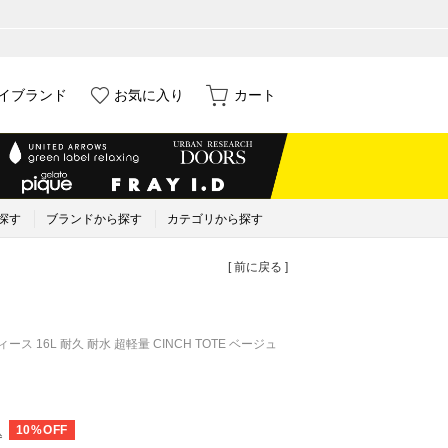
イブランド
お気に入り
カート
探す
ブランドから探す
カテゴリから探す
[ 前に戻る ]
ス 16L 耐久 耐水 超軽量 CINCH TOTE ベージュ
10%OFF
込