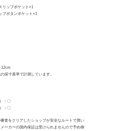
スリップポケット×1
ップボタンポケット×1
12cm
式の採寸基準で計測しています。
l）：〇
l）：〇
の審査をクリアしたショップが安全なルートで買い
。メーカーの国内保証は受けられませんので予め御