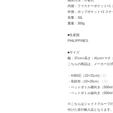
開閉方法：巾着式
内側：ファスナーポケット×1 
外側：ポップポケット×2 スナ
容量：16L
重量：300g
■生産国
PHILIPPINES
■サイズ
幅：37cm×高さ：41cm×マチ：
こちらの商品は、メーカー公
・A4対応（22×31cm)：〇
・長財布（10×20cm）：〇
・ペットボトル横向き（500m
・ペットボトル縦向き（500m
※こちらはジェイドグループ
付けた並行輸入品となります