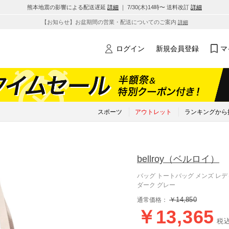
熊本地震の影響による配送遅延
詳細
｜ 7/30(木)14時〜 送料改訂
詳細
【お知らせ】お盆期間の営業・配送についてのご案内
詳細
ログイン
新規会員登録
マ
スポーツ
アウトレット
ランキングから
bellroy
（ベルロイ）
バッグ トートバッグ メンズ レディー
ダーク グレー
￥14,850
通常価格：
￥13,365
税