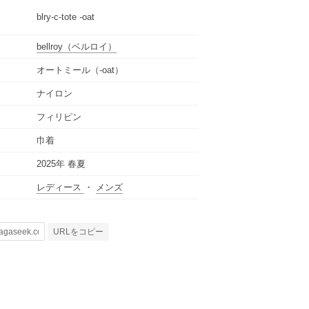
blry-c-tote -oat
bellroy
（ベルロイ）
オートミール（-oat）
ナイロン
フィリピン
巾着
2025年 春夏
レディース
・
メンズ
URLをコピー