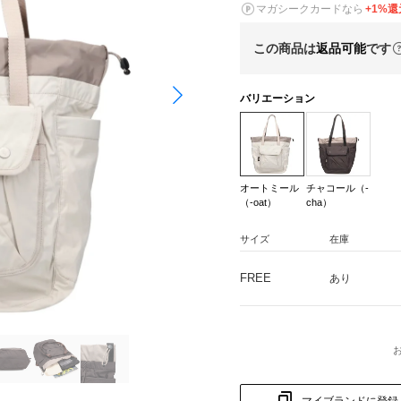
マガシークカードなら
+1%還
この商品は
返品可能
です
バリエーション
オートミール
チャコール（-
（-oat）
cha）
サイズ
在庫
FREE
あり
マイブランドに登録