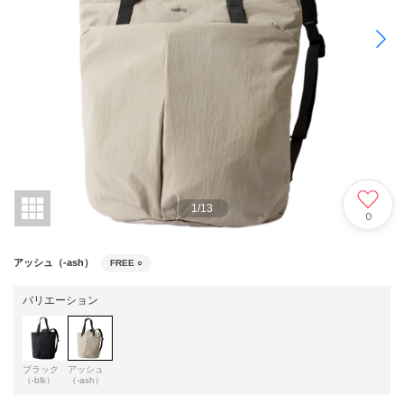
1
/
13
0
アッシュ（-ash）
FREE
○
バリエーション
ブラック
アッシュ
（-blk）
（-ash）