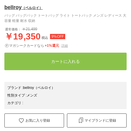
bellroy
（ベルロイ）
バッグ バッグパック トートバッグ ライト トートパック メンズ レディース 大
容量 軽量 耐水 収納
￥21,499
通常価格：
￥19,350
9%OFF
税込
マガシークカードなら
+1%還元
詳細
カートに入れる
ブランド
:
bellroy
（ベルロイ）
性別タイプ
:
メンズ
カテゴリ
:
お気に入り登録
マイブランドに登録