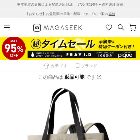
熊本地震の影響による配送遅延
｜ 7/30(木)14時〜 送料改訂
詳細
詳細
【お知らせ】お盆期間の営業・配送についてのご案内
詳細
カテゴリ
ブランド
この商品は
返品可能
です