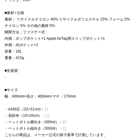
■素材 / 仕様
素材： リサイクルナイロン 40% リサイクルポリエステル 25% フォーム 5%
ナイロン 5% その他の素材 5%
開閉方法：ファスナー式
内側：ポップポケット×1 Apple AirTag用スリップポケット×1
外側：内ポケット×1
容量：18L
重量：415g
■生産国
-
■サイズ
幅：400mm×高さ：400mm×マチ：170mm
・A4対応（22×31cm)：〇
・長財布（10×20cm）：〇
・ペットボトル横向き（500ml）：〇
・ペットボトル縦向き（500ml）：〇
こちらの商品は、メーカー公式の採寸基準で計測しています。