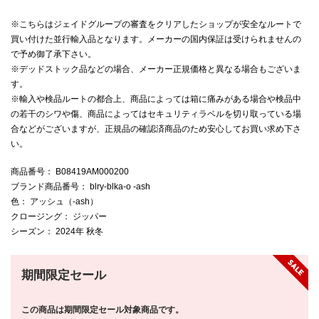
※こちらはジェイドグループの審査をクリアしたショップが安全なルートで
買い付けた並行輸入品となります。メーカーの国内保証は受けられませんの
で予め御了承下さい。
※デッドストック品などの場合、メーカー正規価格と異なる場合もございま
す。
※輸入や検品ルートの都合上、商品によっては箱に痛みがある場合や検品中
の若干のシワや傷、商品によってはセキュリティラベルを切り取っている場
合などがございますが、正規品の確認済商品のため安心してお買い求め下さ
い。
商品番号
： B08419AM000200
ブランド商品番号
： blry-blka-o -ash
色
： アッシュ（-ash）
クロージング
： ジッパー
シーズン
： 2024年 秋冬
期間限定セール
この商品は期間限定セール対象商品です。