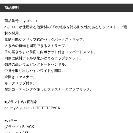
商品説明
商品番号 blry-blka-o
ベルロイが使用する他素材の1/3の軽さを誇る耐久性のあるリップストップ素
材を採用。
収納可能なクリップ式のバックパックストラップ。
大きめの荷物を固定できるストラップ。
手の届きやすい前面に内ポケット付きコンパートメント。
内側に飲料ボトルや靴が収まるポップポケット。
強度の高いウェビングトートハンドル。
中身を取り出しやすいワイドな開口。
全開きファスナー。
キークリップ付き。
耐水コーティングを施したファスナーとファブリック。
■ブランド名 / 商品名
bellroy ベルロイ / LITE TOTEPACK
■カラー
ブラック：BLACK
アッシュ：ASH