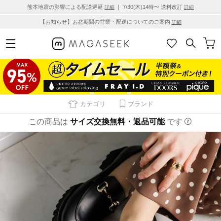
熊本地震の影響による配送遅延
｜ 7/30(木)14時〜 送料改訂
詳細
詳細
【お知らせ】お盆期間の営業・配送についてのご案内
詳細
カテゴリ
ブランド
この商品は
サイズ交換無料・返品可能
です