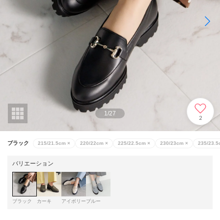
1
/
27
2
ブラック
215/21.5cm
×
220/22cm
×
225/22.5cm
×
230/23cm
×
235/23.
バリエーション
ブラック
カーキ
アイボリー
ブルー