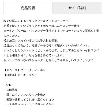
商品説明
サイズ詳細
程よい厚みのあるトラックソールビットローファー。
定番で使いやすいブラックアイボリーはスムーズレザー仕様。
カーキとブルーはヌバックレザー仕様でまるでビロードのような質感をお楽
しみください。
撥水加工もされているのでお手入れも簡単。
足当たりも柔らかく、軽量ソールで軽くて履きやすいのがポイント。
すっきりしたシルエットにビットをのせて、カジュアルにもキレイ目スタイ
ルとも相性が良く、足元を引き締めてくれます。
トレンドのジレやパフショルダーと合わせて今年らしいスタイリングに。
【スムース】ブラック、アイボリー
【起毛革】カーキ、ブルー
-POINT-
・抗菌防臭
・滑りにくいノンスリップ中敷き
・衝撃を緩和してくれる中底クッション
・つま先裏クッションで足当たり柔らか