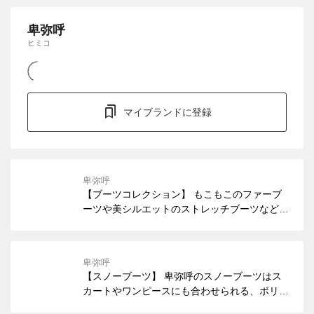
卑弥呼
ヒミコ
マイブランドに登録
卑弥呼
【ブーツコレクション】 もこもこのファーブ
ーツや美シルエットのストレッチブーツなど、
今シーズンのブーツが揃いました。 デザイン
だけでなく、撥水加工や快適なインソールな
ど、機能面にもこだわっています。 お得なブ
卑弥呼
ーツもあわせてご紹介いたします。
【スノーブーツ】 卑弥呼のスノーブーツはス
カートやワンピースにも合わせられる、ボリュ
ーミーながらも足にフィットしてくれるデザイ