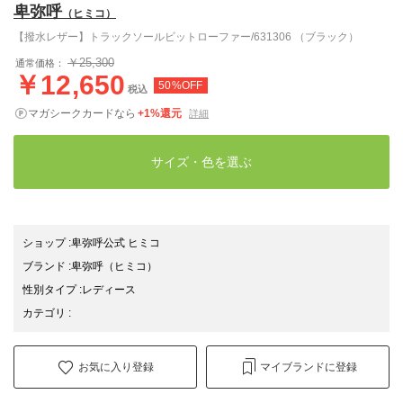
卑弥呼
（ヒミコ）
【撥水レザー】トラックソールビットローファー/631306 （ブラック）
￥25,300
通常価格：
￥12,650
50%OFF
税込
マガシークカードなら
+1%還元
詳細
サイズ・色を選ぶ
ショップ
:
卑弥呼公式 ヒミコ
ブランド
:
卑弥呼
（ヒミコ）
性別タイプ
:
レディース
カテゴリ
:
お気に入り登録
マイブランドに登録