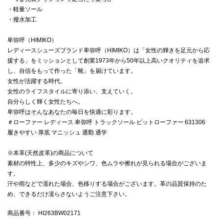
・軽量ソール
・撥水加工
卑弥呼（HIMIKO）
レディースシューズブランド卑弥呼（HIMIKO）は「女性の輝きを足元から応
援する」をミッションとして創業1973年から50年以上高いクオリティを追求
し、自信をもって作った「靴」を届けています。
女性が活躍する時代。
女性のライフスタイルに寄り添い、支えていく。
自分らしく輝く女性たちへ。
卑弥呼はそんなあなたの毎日を快適に彩ります。
＃ローファー レディース 卑弥呼 トラックソール ビットローファー 631306
履きやすい 厚底 マニッシュ 通勤 通学
※本革(天然皮革)の商品について
素材の特性上、多少のキズやシワ、色ムラや擦れが見られる場合がございま
す。
汗や雨などで濡れた場合、色移りする場合がございます。革の品質保持のた
め、できるだけ濡らさないようご注意下さい。
商品番号
： HI263BW02171