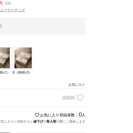
元
詳細
ET ユーケーグッズ
85-C）
D（8585-D）
お気に入り
品切れ
0
お気に入り登録者数：
人
お気に入りに登録すると
値下げ
や
再入荷
の際にご連絡します