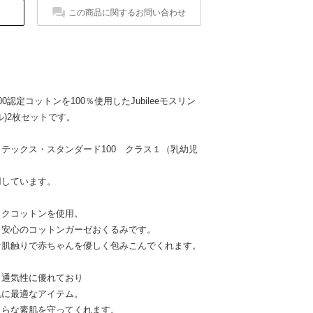
この商品に関するお問い合わせ
認定コットンを100％使用したJubileeモスリン
)2枚セットです。
テックス・スタンダード100 クラス１（乳幼児
用しています。
ックコットンを使用。
・安心のコットンガーゼおくるみです。
な肌触りで赤ちゃんを優しく包みこんでくれます。
、通気性に優れており
肌に最適なアイテム。
さらな素肌を守ってくれます。