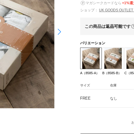
マガシークカードなら
+1%還
ショップ：
UK GOODS OUTL
この商品は
返品可能
です
バリエーション
A（8585-A）
B（8585-B）
C（85
サイズ
在庫
FREE
なし