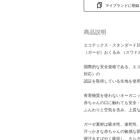
マイブランドに登録
商品説明
エコテックス・スタンダード100
（ガーゼ）おくるみ （スワドル
国際的な安全規格である、エコ
対応）の
認証を取得している生地を使
有害物質を使わないオーガニ
赤ちゃんの口に触れても安全
ふんわりと空気を含み、上質
ガーゼ素材は吸水性、速乾性
汗っかきな赤ちゃんの敏感な
寝汗をすばやく吸収し、さら