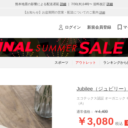
熊本地震の影響による配送遅延
詳細
｜ 7/30(木)14時〜 送料改訂
詳細
【お知らせ】お盆期間の営業・配送についてのご案内
詳細
ログイン
新規会員登録
マ
スポーツ
アウトレット
ランキングから
Jubilee
（ジュビリー
エコテックス認証 オーガニック 
（A）
￥4,400
通常価格：
￥3,080
税込