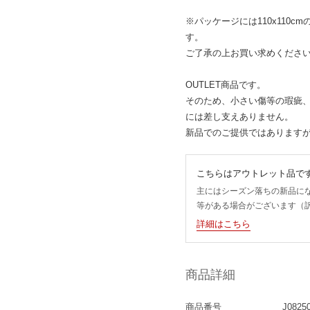
※パッケージには110x110c
す。
ご了承の上お買い求めくださ
OUTLET商品です。
そのため、小さい傷等の瑕疵
には差し支えありません。
新品でのご提供ではあります
こちらはアウトレット品で
主にはシーズン落ちの新品に
等がある場合がございます（
詳細はこちら
商品詳細
商品番号
J0825