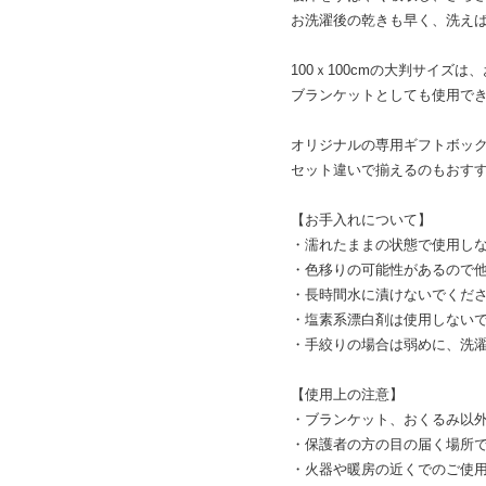
お洗濯後の乾きも早く、洗え
100ｘ100cmの大判サイズ
ブランケットとしても使用で
オリジナルの専用ギフトボッ
セット違いで揃えるのもおす
【お手入れについて】
・濡れたままの状態で使用し
・色移りの可能性があるので
・長時間水に漬けないでくだ
・塩素系漂白剤は使用しない
・手絞りの場合は弱めに、洗
【使用上の注意】
・ブランケット、おくるみ以
・保護者の方の目の届く場所
・火器や暖房の近くでのご使