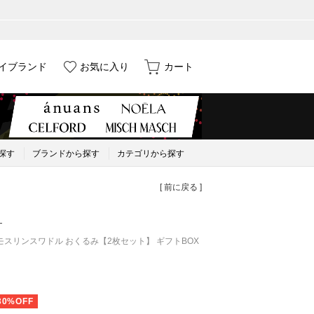
イブランド
お気に入り
カート
探す
ブランドから探す
カテゴリから探す
[ 前に戻る ]
）
モスリンスワドル おくるみ【2枚セット】 ギフトBOX
30%OFF