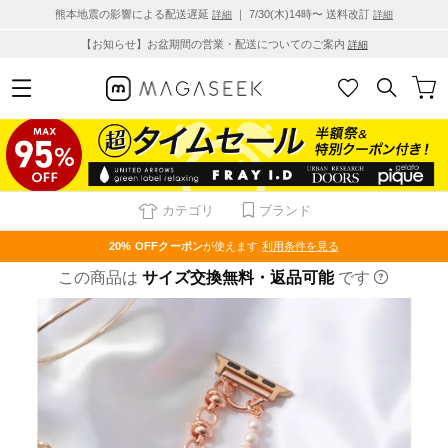
熊本地震の影響による配送遅延
｜ 7/30(木)14時〜 送料改訂
詳細
詳細
【お知らせ】お盆期間の営業・配送についてのご案内
詳細
カテゴリ
ブランド
20% OFF
クーポン
が使えます
利用条件を見る
この商品は
サイズ交換無料・返品可能
です