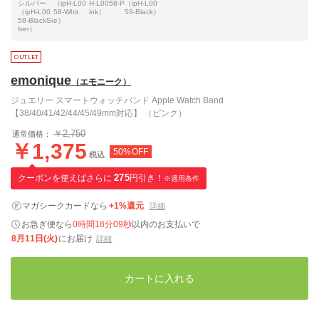
シルバー
（ipH-L00
H-L0058-P
（ipH-L00
（ipH-L00
58-Whit
ink）
58-Black）
58-BlackSi
e）
lver）
emonique
（エモニーク）
ジュエリー スマートウォッチバンド Apple Watch Band
【38/40/41/42/44/45/49mm対応】 （ピンク）
￥2,750
通常価格：
￥1,375
50%OFF
税込
クーポンを使えばさらに
275
円引き！
※適用条件
マガシークカードなら
+1%還元
詳細
お急ぎ便なら
0時間18分08秒
以内
のお支払いで
8月11日(火)
にお届け
詳細
カートに入れる