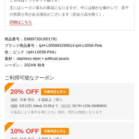
主にはシーズン落ちの新品になりますが、中には細かな傷やシワ、若干
の色落ち等がある場合がございます（訳あり品を除く）。
詳細はこちら
商品番号
： EM8973DU001791
ブランド商品番号
： ipH-L005883299614 ipH-L0058-Pink
色
： ピンク（ipH-L0058-Pink）
素材
： stainless steel + artificial pearls
シーズン
： 2024年 秋冬
ご利用可能なクーポン
20
%
OFF
対象商品を見る
対象
商品
2 点以上
条件
8月12日 (Wed) 23:58まで
SCYH-1236-2608060C
期間
コード
※返品により条件を満たさない場合、割引は無効になります
10
%
OFF
対象商品を見る
対象
商品
3 点以上