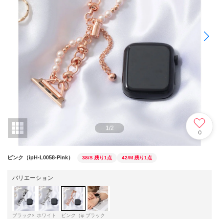
1
/
2
0
ピンク（ipH-L0058-Pink）
38/S
残り1点
42/M
残り1点
バリエーション
ブラック×
ホワイト
ピンク（ip
ブラック