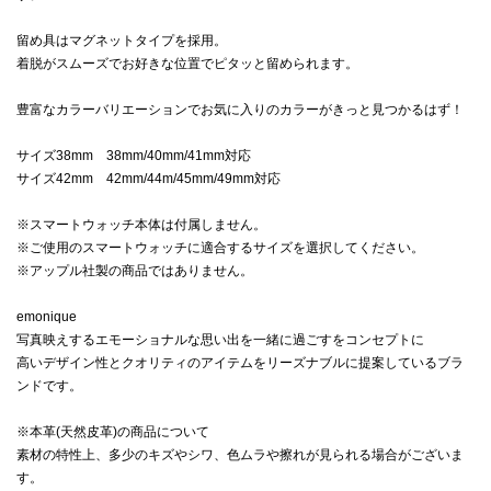
留め具はマグネットタイプを採用。
着脱がスムーズでお好きな位置でピタッと留められます。
豊富なカラーバリエーションでお気に入りのカラーがきっと見つかるはず！
サイズ38mm 38mm/40mm/41mm対応
サイズ42mm 42mm/44m/45mm/49mm対応
※スマートウォッチ本体は付属しません。
※ご使用のスマートウォッチに適合するサイズを選択してください。
※アップル社製の商品ではありません。
emonique
写真映えするエモーショナルな思い出を一緒に過ごすをコンセプトに
高いデザイン性とクオリティのアイテムをリーズナブルに提案しているブラ
ンドです。
※本革(天然皮革)の商品について
素材の特性上、多少のキズやシワ、色ムラや擦れが見られる場合がございま
す。