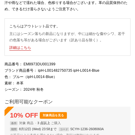
汗や雨などで濡れた場合、色移りする場合がございます。革の品質保持のた
め、できるだけ濡らさないようご注意下さい。
こちらはアウトレット品です。
主にはシーズン落ちの新品になりますが、中には細かな傷やシワ、若干
の色落ち等がある場合がございます（訳あり品を除く）。
詳細はこちら
商品番号
： EM8973DU001399
ブランド商品番号
： ipH-L001482750735 ipH-L0014-Blue
色
： ブルー（ipH-L0014-Blue）
素材
： 本革
シーズン
： 2024年 秋冬
ご利用可能なクーポン
10
%
OFF
対象商品を見る
対象
商品
3 点以上
条件
8月12日 (Wed) 23:58まで
SCYH-1236-2608060A
期間
コード
※返品により条件を満たさない場合、割引は無効になります