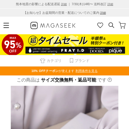
熊本地震の影響による配送遅延
｜ 7/30(木)14時〜 送料改訂
詳細
詳細
【お知らせ】お盆期間の営業・配送についてのご案内
詳細
カテゴリ
ブランド
10% OFF
クーポン
が使えます
利用条件を見る
この商品は
サイズ交換無料・返品可能
です