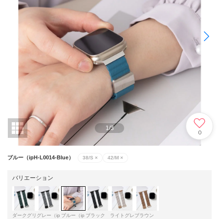
1
/
3
0
ブルー（ipH-L0014-Blue）
38/S
×
42/M
×
バリエーション
ダークグリ
グレー（ip
ブルー（ip
ブラック
ライトグレ
ブラウン