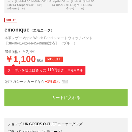
ーン（ipH-
H-L0014-S
H-L0014-B
（ipH-L00
ー（ipH-L0
（ipH-L00
L0014-Shi
paceGre
lue）
14-Black）
014-Light
14-Brow
rtGreen）
y）
Grey）
n）
emonique
（エモニーク）
本革レザー Apple Watch Band スマートウォッチバンド
【38/40/41/42/44/45/49mm対応】 （ブルー）
￥2,750
通常価格：
￥1,100
60%OFF
税込
クーポンを使えばさらに
110
円引き！
※適用条件
マガシークカードなら
+1%還元
詳細
カートに入れる
ショップ
:
UK GOODS OUTLET ユーケーグッズ
ブランド
:
emonique
（エモニーク）