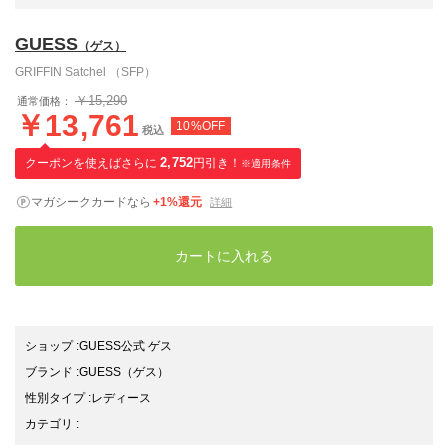
GUESS
（ゲス）
GRIFFIN Satchel （SFP）
￥15,290
通常価格：
￥13,761
10%OFF
税込
クーポンを使えばさらに
2,752
円引き！
※適用条件
マガシークカードなら
+1%還元
詳細
カートに入れる
ショップ
:
GUESS公式 ゲス
ブランド
:
GUESS
（ゲス）
性別タイプ
:
レディース
カテゴリ
: