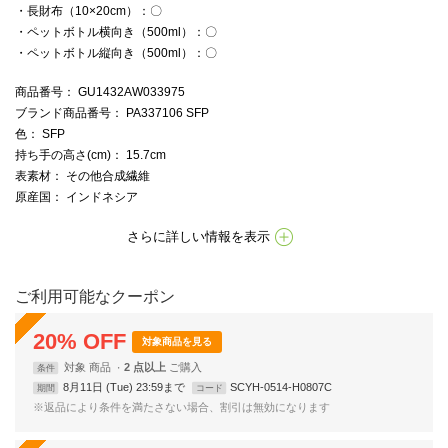
・長財布（10×20cm）：〇
・ペットボトル横向き（500ml）：〇
・ペットボトル縦向き（500ml）：〇
商品番号
： GU1432AW033975
ブランド商品番号
： PA337106 SFP
色
： SFP
持ち手の高さ(cm)
： 15.7cm
表素材
： その他合成繊維
原産国
： インドネシア
さらに詳しい情報を表示
ご利用可能なクーポン
20
%
OFF
対象商品を見る
対象
商品
2 点以上
条件
8月11日 (Tue) 23:59まで
SCYH-0514-H0807C
期間
コード
※返品により条件を満たさない場合、割引は無効になります