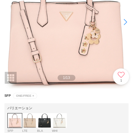
1
/
13
1
SFP
ONE/FREE
×
バリエーション
SFP
LTE
BLA
WHI