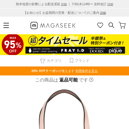
熊本地震の影響による配送遅延
｜ 7/30(木)14時〜 送料改訂
詳細
詳細
【お知らせ】お盆期間の営業・配送についてのご案内
詳細
カテゴリ
ブランド
20% OFF
クーポン
が使えます
利用条件を見る
この商品は
返品可能
です