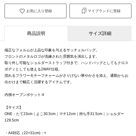
お気に入り登録
マイブランドに登録
商品説明
サイズ詳細
端正なフォルムが上品な印象を与えるサッチェルバッグ。
フロントのメタルロゴが洗練された雰囲気を演出します。
取り外し可能なショルダーストラップ付きで、ハンドバッグとしてもクロス
ボディとしても使える2WAY仕様。
揺れるフラワーモチーフチャームがさりげない華やかさを添え、通勤からお
出かけまで幅広く活躍するアイテムです。
内側オープンポケット:4
【サイズ】
ONE：たて23cm｜よこ30.5cm｜マチ12cm｜持ち手31.5cm｜ショルダー
129.5cm
・A4対応（22×31cm)：×