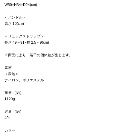
W50×H34×D24(cm)
＜ハンドル＞
高さ 10(cm)
＜リュックストラップ＞
長さ 49～91×幅 2.5～9(cm)
※商品により、若干の個体差が生じます。
素材
＜表地＞
ナイロン、ポリエステル
重量 （約）
1120g
容量 （約）
40L
カラー