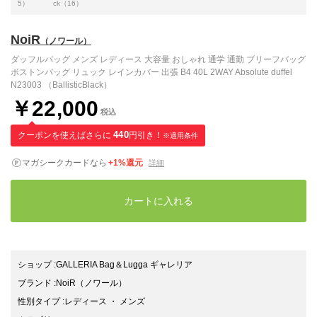
5）
ck（16）
NoiR
（ノワール）
ダッフルバッグ メンズ レディース 大容量 おしゃれ 通学 通勤 ブリーフバッグ
ボストンバッグ リュック レインカバー 出張 B4 40L 2WAY Absolute duffel
N23003 （BallisticBlack）
￥22,000
税込
クーポンを使えばさらに
440
円引き！
※適用条件
マガシークカードなら
+1%還元
詳細
カートに入れる
ショップ
:
GALLERIA Bag＆Lugga ギャレリア
ブランド
:
NoiR
（ノワール）
性別タイプ
:
レディース
・
メンズ