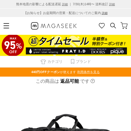
熊本地震の影響による配送遅延
｜ 7/30(木)14時〜 送料改訂
詳細
詳細
【お知らせ】お盆期間の営業・配送についてのご案内
詳細
カテゴリ
ブランド
440円OFF
クーポン
が使えます
利用条件を見る
この商品は
返品可能
です