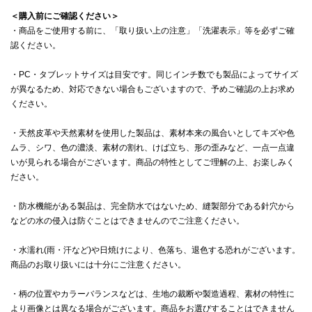
＜購入前にご確認ください＞
・商品をご使用する前に、「取り扱い上の注意」「洗濯表示」等を必ずご確
認ください。
・PC・タブレットサイズは目安です。同じインチ数でも製品によってサイズ
が異なるため、対応できない場合もございますので、予めご確認の上お求め
ください。
・天然皮革や天然素材を使用した製品は、素材本来の風合いとしてキズや色
ムラ、シワ、色の濃淡、素材の割れ、けば立ち、形の歪みなど、一点一点違
いが見られる場合がございます。商品の特性としてご理解の上、お楽しみく
ださい。
・防水機能がある製品は、完全防水ではないため、縫製部分である針穴から
などの水の侵入は防ぐことはできませんのでご注意ください。
・水濡れ(雨・汗など)や日焼けにより、色落ち、退色する恐れがございます。
商品のお取り扱いには十分にご注意ください。
・柄の位置やカラーバランスなどは、生地の裁断や製造過程、素材の特性に
より画像とは異なる場合がございます。商品をお選びすることはできません