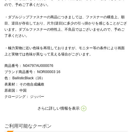
ので、予めご了承ください。
・ダブルジップファスナーの商品につきましては、ファスナーの構造上、順
目、逆目が存在しており、片方(逆目)に多少の引っ掛かりを感じることがござ
います。ダブルファスナーの特性上、不良品ではございませんので、予めご
了承ください。
・極力実物に近い色味を再現しておりますが、モニター等の条件により画面
上と実物では色味が異なって見える場合がございます。
商品番号
： N04797AU000076
ブランド商品番号
： NOR00003 16
色
： BallisticBlack（16）
表素材
： その他合成繊維
原産国
： 中国
クロージング
： ジッパー
さらに詳しい情報を表示
ご利用可能なクーポン