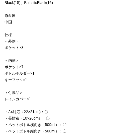
Black(15)、BallisticBlack(16)
原産国
中国
仕様
＜外側＞
ポケット×3
＜内側＞
ポケット×7
ボトルホルダー×1
キーフック×1
＜付属品＞
レインカバー×1
・A4対応（22×31cm)：〇
・長財布（10×20cm）：〇
・ペットボトル横向き（500ml）：〇
・ペットボトル縦向き（500ml）：〇