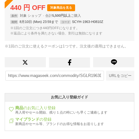
440
円
OFF
対象商品を見る
対象
ショップ
合計
5,500円以上
条件
8月10日 (Mon) 23:59まで
SCYH-1963-H0810Z
期間
コード
※1回のご注文につき440円OFFになります。
※返品により条件を満たさない場合、割引は無効になります
※1回のご注文に使えるクーポンは1つです。注文後の適用はできません。
URLをコピー
お気に入り登録ガイド
商品
のお気に入り登録
再入荷やセール開始、残り１点の時にいち早くご連絡します
マイブランド
の登録
新商品やセール等、ブランドのお得な情報をお送りします