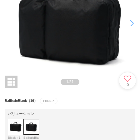
1
/
31
0
BallisticBlack（16）
FREE
×
バリエーション
Black（1
BallisticBla