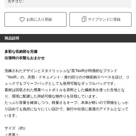
カテゴリ
:
お気に入り登録
マイブランドに登録
商品説明
多彩な収納部を完備
出張時の衣類もおまかせ
洗練されたデザインとスタイリッシュな“黒”NoiRが特徴的なブランド
『NoiR』の、衣類・ドキュメント・身の回りの小物収納スペースを設け、リ
ュックでもブリーフバッグとしても使用可能なダッフルバッグです。
素材は回収された廃棄ペットボトルを原料とした繊維糸を使った生地とな
り、環境に配慮した持続可能な物作りを目指しています。
たっぷり容量を確保しつつ、軽量さもキープ。本体が軽いので荷物をしっか
り詰めても負担になりにくい設計で、旅行や出張に最適のアイテムとなって
います。
サイズ （約）
＜本体＞