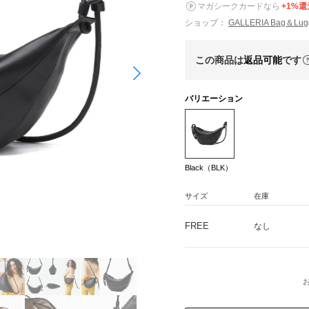
マガシークカードなら
+1%還
ショップ：
GALLERIA Bag＆L
この商品は
返品可能
です
バリエーション
Black（BLK）
サイズ
在庫
FREE
なし