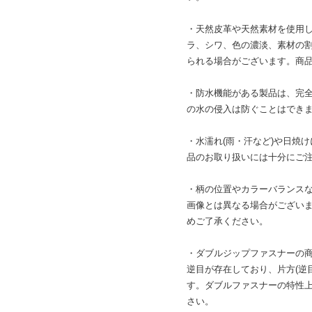
・天然皮革や天然素材を使用
ラ、シワ、色の濃淡、素材の
られる場合がございます。商
・防水機能がある製品は、完
の水の侵入は防ぐことはでき
・水濡れ(雨・汗など)や日焼
品のお取り扱いには十分にご
・柄の位置やカラーバランス
画像とは異なる場合がござい
めご了承ください。
・ダブルジップファスナーの
逆目が存在しており、片方(逆
す。ダブルファスナーの特性
さい。