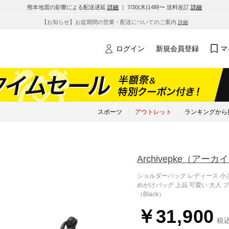
熊本地震の影響による配送遅延
詳細
｜ 7/30(木)14時〜 送料改訂
詳細
【お知らせ】お盆期間の営業・配送についてのご案内
詳細
ログイン
新規会員登録
マ
スポーツ
アウトレット
ランキングから
Archivepke
（アーカイ
ショルダーバッグ レディース 小さ
めがけバッグ 上品 可愛い 大人 ブランド
（Black）
￥31,900
税