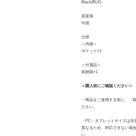
Black(BLK)
原産国
中国
仕様
＜内側＞
ポケット×1
＜付属品＞
収納袋×1
＜購入前にご確認ください＞
・商品をご使用する前に、「
ださい。
・PC・タブレットサイズは目
異なるため、対応できない場
い。