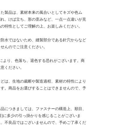
した製品は、素材本来の風合いとしてキズや色ム
割れ、けば立ち、形の歪みなど、一点一点違いが見
品の特性としてご理解の上、お楽しみください。
全防水ではないため、縫製部分である針穴からなど
ませんのでご注意ください。
けにより、色落ち、退色する恐れがございます。商
注意ください。
などは、生地の裁断や製造過程、素材の特性により
ます。商品をお選びすることはできませんので、予
商品につきましては、ファスナーの構造上、順目、
目)に多少の引っ掛かりを感じることがございま
上、不良品ではございませんので、予めご了承くだ