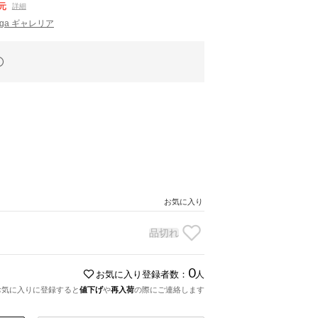
元
詳細
ugga ギャレリア
お気に入り
品切れ
0
お気に入り登録者数：
人
お気に入りに登録すると
値下げ
や
再入荷
の際にご連絡します