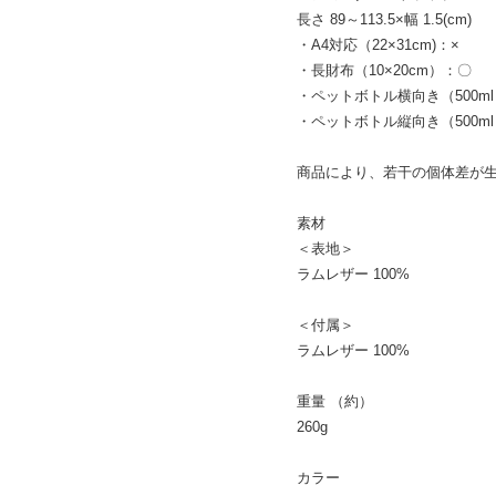
長さ 89～113.5×幅 1.5(cm)
・A4対応（22×31cm)：×
・長財布（10×20cm）：〇
・ペットボトル横向き（500ml
・ペットボトル縦向き（500ml
商品により、若干の個体差が
素材
＜表地＞
ラムレザー 100%
＜付属＞
ラムレザー 100%
重量 （約）
260g
カラー