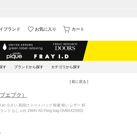
イブランド
お気に入り
カート
探す
ブランドから探す
カテゴリから探す
[ 前に戻る ]
ブエプク）
め 小さい 肩掛け トートバッグ 軽量 軽い レザー 斜
 おしゃれ 2WAY A5 Fling bag OVBAX25002
込