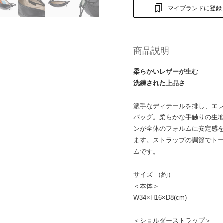
マイブランドに登録
商品説明
柔らかいレザーが生む
洗練された上品さ
派手なディテールを排し、エ
バッグ。柔らかな手触りの生
ンが全体のフォルムに安定感
ます。ストラップの調節でト
ムです。
サイズ （約）
＜本体＞
W34×H16×D8(cm)
＜ショルダーストラップ＞