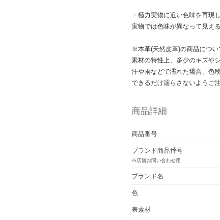
・極力実物に近い色味を再現
実物では色味が異なって見え
※本革(天然皮革)の商品につい
素材の特性上、多少のキズや
汗や雨などで濡れた場合、色
できるだけ濡らさないようご
商品詳細
商品番号
ブランド商品番号
※店舗お問い合わせ用
ブランド名
色
表素材