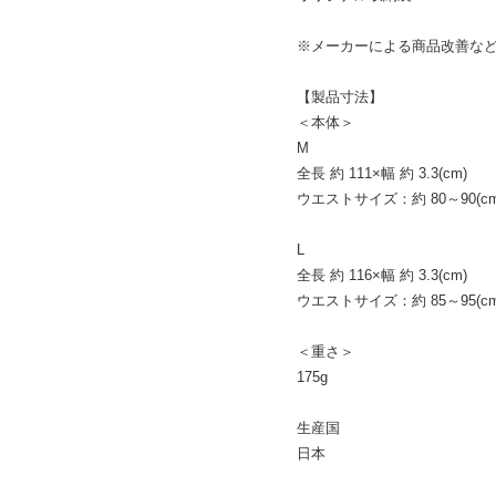
※メーカーによる商品改善な
【製品寸法】
＜本体＞
M
全長 約 111×幅 約 3.3(cm)
ウエストサイズ：約 80～90(cm
L
全長 約 116×幅 約 3.3(cm)
ウエストサイズ：約 85～95(cm
＜重さ＞
175g
生産国
日本