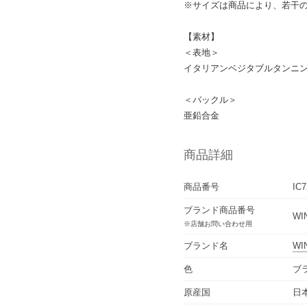
※サイズは商品により、若干
【素材】
＜表地＞
イタリアンベジタブルタンニン
＜バックル＞
亜鉛合金
商品詳細
商品番号
IC
ブランド商品番号
WIN
※店舗お問い合わせ用
ブランド名
WI
色
ブラ
原産国
日