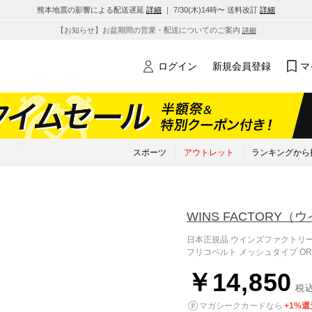
熊本地震の影響による配送遅延
詳細
｜ 7/30(木)14時〜 送料改訂
詳細
【お知らせ】お盆期間の営業・配送についてのご案内
詳細
ログイン
新規会員登録
マ
スポーツ
アウトレット
ランキングから
WINS FACTORY
（ウ
日本正規品 ウインズファクトリー ベルト
フリコベルト メッシュタイプ OR
￥14,850
税
マガシークカードなら
+1%還