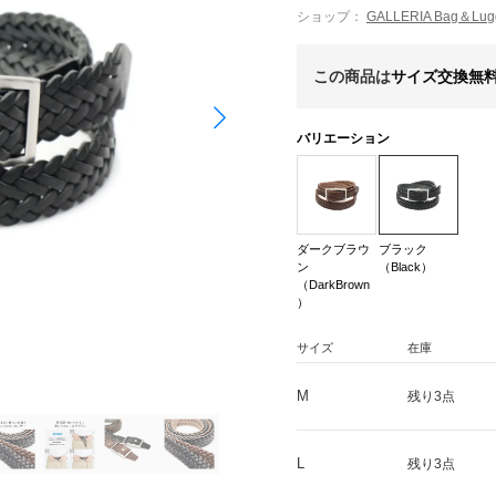
ショップ：
GALLERIA Bag＆L
この商品は
サイズ交換無
バリエーション
ダークブラウ
ブラック
ン
（Black）
（DarkBrown
）
サイズ
在庫
M
残り3点
L
残り3点