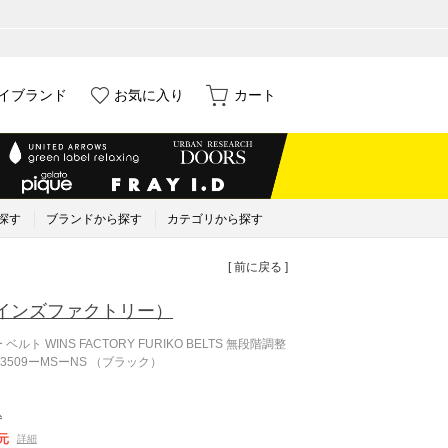
イブランド
お気に入り
カート
探す
ブランドから探す
カテゴリから探す
[ 前に戻る ]
インズファクトリー）
 WINS FACTORY FURIKO BELTS 無段階調整
3509ーMSーNS （ブラック）
込
元
詳細