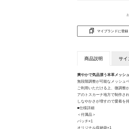
マイブランドに登録
商品説明
サイ
爽やかで気品漂う本革メッシ
無段階調整が可能なメッシュ
ご利用いただける上、微調整
アのトスカーナ地方で制作さ
しなやかさが増すので愛着を
■仕様詳細
＜付属品＞
パッチ×1
オリジナル収納袋×1