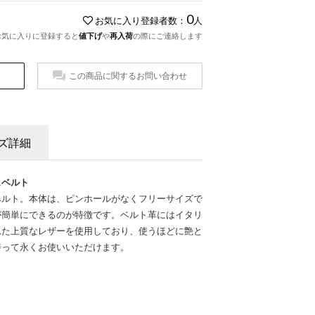
0
お気に入り登録者数：
人
お気に入りに登録すると
値下げ
や
再入荷
の際にご連絡します
この商品に関するお問い合わせ
ズ詳細
ュベルト
ベルト。本体は、ピンホールがなくフリーサイズで
が簡単にできるのが特徴です。ベルト革にはイタリ
れた上質なレザーを使用しており、使うほどに艶と
持って永くお使いいただけます。