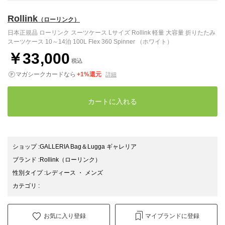
Rollink
（ローリンク）
日本正規品 ローリンク スーツケース Lサイズ Rollink 軽量 大容量 折りたたみ
スーツケース 10～14泊 100L Flex 360 Spinner （ホワイト）
￥33,000
税込
マガシークカードなら
+1%還元
詳細
カートに入れる
ショップ
:
GALLERIA Bag＆Lugga ギャレリア
ブランド
:
Rollink
（ローリンク）
性別タイプ
:
レディース
・
メンズ
カテゴリ
:
お気に入り登録
マイブランドに登録