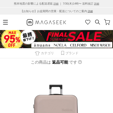
熊本地震の影響による配送遅延
｜ 7/30(木)14時〜 送料改訂
詳細
詳細
【お知らせ】お盆期間の営業・配送についてのご案内
詳細
カテゴリ
ブランド
この商品は
返品可能
です