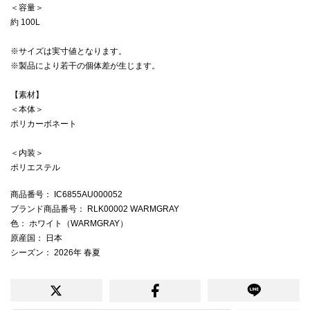
＜容量＞
約 100L
※サイズは実寸値となります。
※製品により若干の個体差が生じます。
【素材】
＜本体＞
ポリカーボネート
＜内装＞
ポリエステル
商品番号
： IC6855AU000052
ブランド商品番号
： RLK00002 WARMGRAY
色
： ホワイト（WARMGRAY）
原産国
： 日本
シーズン
： 2026年 春夏