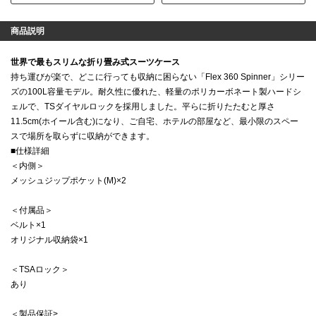
商品説明
世界で最もスリムな折り畳み式スーツケース
持ち運びが楽で、どこに行っても収納に困らない「Flex 360 Spinner」シリー
ズの100L容量モデル。耐久性に優れた、軽量のポリカーボネート製ハードシ
ェルで、TSダイヤルロックを採用しました。平らに折りたたむと厚さ
11.5cm(ホイール含む)になり、ご自宅、ホテルの部屋など、最小限のスペー
スで場所を取らずに収納ができます。
■仕様詳細
＜内側＞
メッシュジップポケット(M)×2
＜付属品＞
ベルト×1
オリジナル収納袋×1
＜TSAロック＞
あり
＜製品保証>