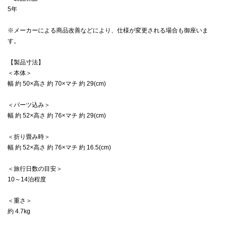
5年
※メーカーによる商品改善などにより、仕様が変更される場合も御座いま
す。
【製品寸法】
＜本体＞
幅 約 50×高さ 約 70×マチ 約 29(cm)
＜パーツ込み＞
幅 約 52×高さ 約 76×マチ 約 29(cm)
＜折り畳み時＞
幅 約 52×高さ 約 76×マチ 約 16.5(cm)
＜旅行日数の目安＞
10～14泊程度
＜重さ＞
約 4.7kg