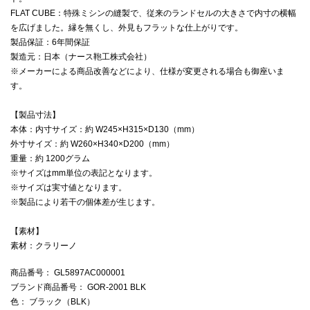
FLAT CUBE：特殊ミシンの縫製で、従来のランドセルの大きさで内寸の横幅
を広げました。縁を無くし、外見もフラットな仕上がりです。
製品保証：6年間保証
製造元：日本（ナース鞄工株式会社）
※メーカーによる商品改善などにより、仕様が変更される場合も御座いま
す。
【製品寸法】
本体：内寸サイズ：約 W245×H315×D130（mm）
外寸サイズ：約 W260×H340×D200（mm）
重量：約 1200グラム
※サイズはmm単位の表記となります。
※サイズは実寸値となります。
※製品により若干の個体差が生じます。
【素材】
素材：クラリーノ
商品番号
： GL5897AC000001
ブランド商品番号
： GOR-2001 BLK
色
： ブラック（BLK）