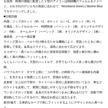
を採用。両側の側面に配置したＶ型のアイコンは戦闘機のフォルムをイメー
ジ。それぞれのデジカモの色彩に合わせて、Woodland GreenとMarine Blue
でカラーリングしました。
■仕様詳細
内側：ジップポケット（M）×1、ポケット（L）×1、ポケット（M）×1
付属品：ランドセルカバー、時間割表（ベーシック：1枚、オリジナルデザイ
ン：6枚）、ネームカード（ベーシック：1枚、オリジナルデザイン：1枚）、
連絡袋、メーカー保証書
ウイング背カン：ベルト付け根を立たせる機能により、背負ったときに体に
密着して安定。金具はスライドし、成長に合わせて広がります。
エコボーン：肩ベルトに内蔵された形状安定樹脂で、強度と耐久性に優れ、
優しく肩の湾曲にフィットします。
らくらくハンドル：大型のハンドルで、片手でもバランス良く持ち運びが可
能。
パワフルガード：大マチ上部に「コの字型」の特殊プレート補強材を内蔵
し、丈夫さをより強度にしたもので、型崩れを防止。
反射材：かぶせの下部や、サイドベルト部分に反射材が付いており、車など
のライトを反射して、夜間に視認しやすくなりお子様を守ります。
ワンタッチロック錠前：金具の穴を中央のつまみに重ねるだけで、自動で90
度回転してロックするので、閉め忘れ防止に役立ちます。
新3D連尺：立体的なカーブで体にフィットするようにデザインされた肩ベル
ト。