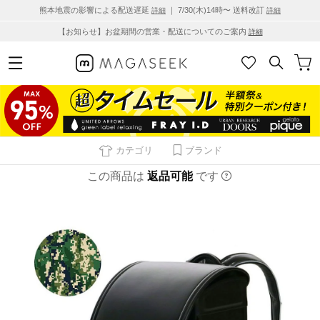
熊本地震の影響による配送遅延
｜ 7/30(木)14時〜 送料改訂
詳細
詳細
【お知らせ】お盆期間の営業・配送についてのご案内
詳細
カテゴリ
ブランド
この商品は
返品可能
です