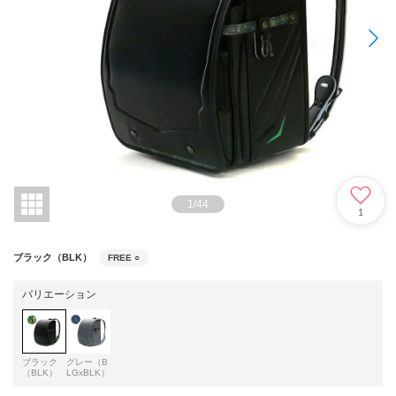
1
/
44
1
ブラック（BLK）
FREE
○
バリエーション
ブラック
グレー（B
（BLK）
LGxBLK）