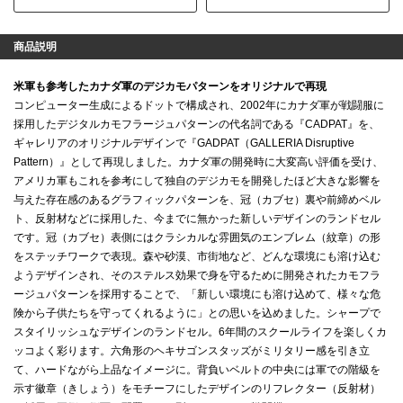
商品説明
米軍も参考したカナダ軍のデジカモパターンをオリジナルで再現
コンピューター生成によるドットで構成され、2002年にカナダ軍が戦闘服に
採用したデジタルカモフラージュパターンの代名詞である『CADPAT』を、
ギャレリアのオリジナルデザインで『GADPAT（GALLERIA Disruptive
Pattern）』として再現しました。カナダ軍の開発時に大変高い評価を受け、
アメリカ軍もこれを参考にして独自のデジカモを開発したほど大きな影響を
与えた存在感のあるグラフィックパターンを、冠（カブセ）裏や前締めベル
ト、反射材などに採用した、今までに無かった新しいデザインのランドセル
です。冠（カブセ）表側にはクラシカルな雰囲気のエンブレム（紋章）の形
をステッチワークで表現。森や砂漠、市街地など、どんな環境にも溶け込む
ようデザインされ、そのステルス効果で身を守るために開発されたカモフラ
ージュパターンを採用することで、「新しい環境にも溶け込めて、様々な危
険から子供たちを守ってくれるように」との思いを込めました。シャープで
スタイリッシュなデザインのランドセル。6年間のスクールライフを楽しくカ
ッコよく彩ります。六角形のヘキサゴンスタッズがミリタリー感を引き立
て、ハードながら上品なイメージに。背負いベルトの中央には軍での階級を
示す徽章（きしょう）をモチーフにしたデザインのリフレクター（反射材）