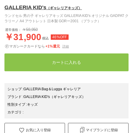
GALLERIA KID's
（ギャレリアキッズ）
ランドセル 男の子 ギャレリアキッズ GALLERIA KID's オリジナル GADPAT ク
ラリーノ A4 アウトレット 日本製 GORー2001 （ブラック）
￥59,950
通常価格：
￥31,900
46%OFF
税込
マガシークカードなら
+1%還元
詳細
カートに入れる
ショップ
:
GALLERIA Bag＆Lugga ギャレリア
ブランド
:
GALLERIA KID's
（ギャレリアキッズ）
性別タイプ
:
キッズ
カテゴリ
:
お気に入り登録
マイブランドに登録