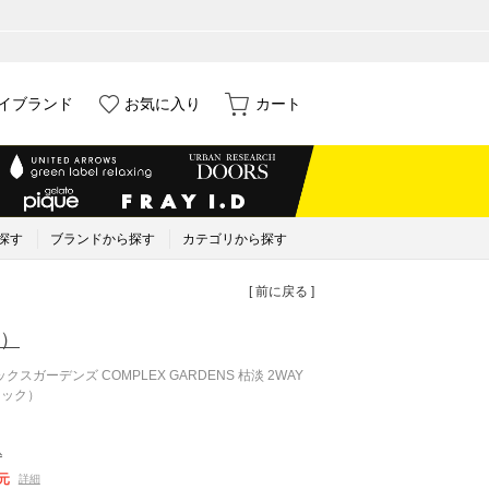
イブランド
お気に入り
カート
探す
ブランドから探す
カテゴリから探す
[ 前に戻る ]
）
スガーデンズ COMPLEX GARDENS 枯淡 2WAY
ラック）
込
元
詳細