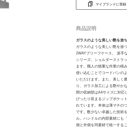
マイブランドに登録
商品説明
ガラスのような美しい艶を放
ガラスのような美しい艶を放つ
2WAYブリーフケース。 派
シリーズ。ショルダーストラ
ます。職人の慎重な作業の積
使い込むことでコードバンの
いただけます。また、美しく
り、ガラス加工による艶やか
閉の収納部はA4サイズに対応
ぴったり収まるジップポケッ
れています。本体は薄マチの
です。数少ない卓越した技術
ル。ハンドルの内部素材にも
側と外側を同素材で統一する