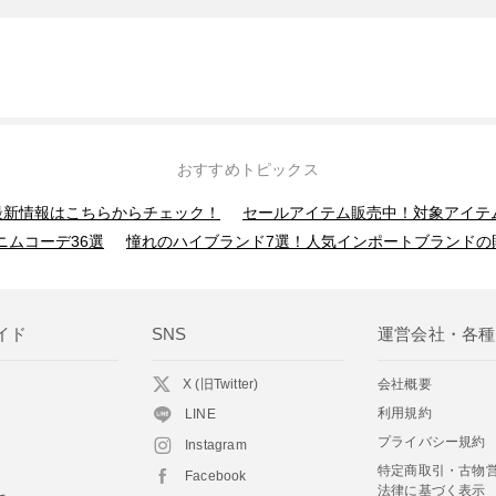
おすすめトピックス
】最新情報はこちらからチェック！
セールアイテム販売中！対象アイテ
ニムコーデ36選
憧れのハイブランド7選！人気インポートブランドの
イド
SNS
運営会社・各種
X (旧Twitter)
会社概要
利用規約
LINE
プライバシー規約
Instagram
特定商取引・古物
Facebook
法律に基づく表示