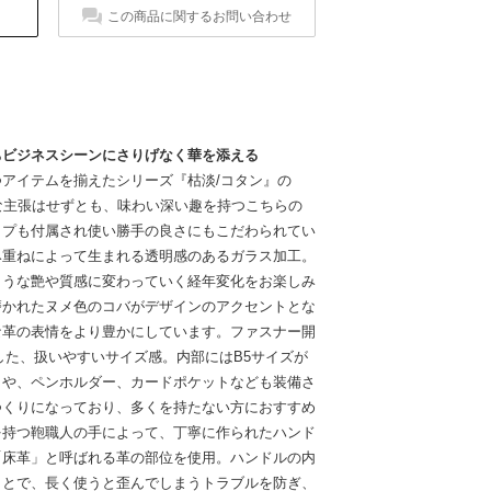
この商品に関するお問い合わせ
ちビジネスシーンにさりげなく華を添える
アイテムを揃えたシリーズ『枯淡/コタン』の
手な主張はせずとも、味わい深い趣を持つこちらの
ップも付属され使い勝手の良さにもこだわられてい
み重ねによって生まれる透明感のあるガラス加工。
ような艶や質感に変わっていく経年変化をお楽しみ
磨かれたヌメ色のコバがデザインのアクセントとな
な革の表情をより豊かにしています。ファスナー開
した、扱いやすいサイズ感。内部にはB5サイズが
トや、ペンホルダー、カードポケットなども装備さ
つくりになっており、多くを持たない方におすすめ
を持つ鞄職人の手によって、丁寧に作られたハンド
「床革」と呼ばれる革の部位を使用。ハンドルの内
ことで、長く使うと歪んでしまうトラブルを防ぎ、