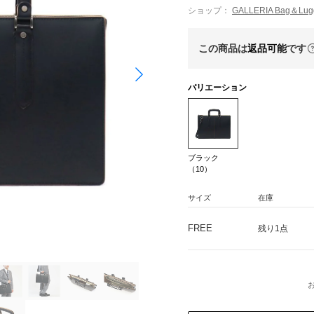
ショップ：
GALLERIA Bag＆L
この商品は
返品可能
です
バリエーション
ブラック
（10）
サイズ
在庫
FREE
残り1点