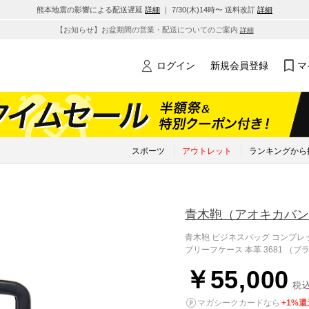
熊本地震の影響による配送遅延
詳細
｜ 7/30(木)14時〜 送料改訂
詳細
【お知らせ】お盆期間の営業・配送についてのご案内
詳細
ログイン
新規会員登録
マ
スポーツ
アウトレット
ランキングから
青木鞄
（アオキカバン
青木鞄 ビジネスバッグ コンプレック
ブリーフケース 本革 3681 （ブ
￥55,000
税
マガシークカードなら
+1%還