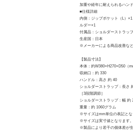
加重や経年に耐えられるハン
■仕様詳細
内側：ジップポケット（L）×1
ルダー×1
付属品：ショルダーストラップ
生産国：日本
※メーカーによる商品改善な
【製品寸法】
本体：約W380×H270×D50（
収納口：約 330
ハンドル：高さ 約 40
ショルダーストラップ：長さ 約 1
［3段階調節］
ショルダーストラップ：幅 約 2
重量：約 1060グラム
※サイズはmm単位の表記とな
※サイズは実寸値となります
※製品により若干の個体差が