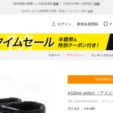
熊本地震の影響による配送遅延
詳細
｜ 7/30(木)14時〜 送料改訂
詳細
【お知らせ】お盆期間の営業・配送についてのご案内
詳細
ログイン
新規会員登録
マ
スポーツ
アウトレット
ランキングから
15% OFF
ク
ASBee select
（アスビ
901 SUDASH 035203 （ブラッ
￥6,490
通常価格：