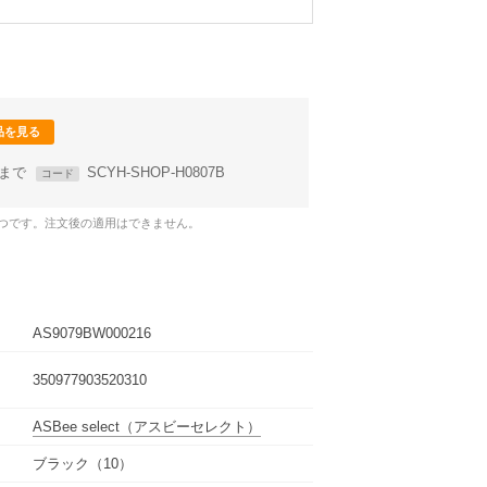
品を見る
59まで
SCYH-SHOP-H0807B
コード
1つです。注文後の適用はできません。
AS9079BW000216
350977903520310
ASBee select
（アスビーセレクト）
ブラック（10）