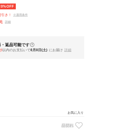
20%OFF
円引き！
※適用条件
元
詳細
料・返品可能
です
秒
以内
のお支払いで
8月8日(土)
にお届け
詳細
お気に入り
品切れ