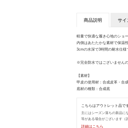
商品説明
サイ
軽量で快適な履き心地のショ
内側はあたたかな素材で保温
3cmの水深で3時間の耐水仕
※完全防水ではございません
【素材】
甲皮の使用材：合成皮革・合
底材の種類：合成底
こちらはアウトレット品で
主にはシーズン落ちの新品に
等がある場合がございます（
詳細はこちら