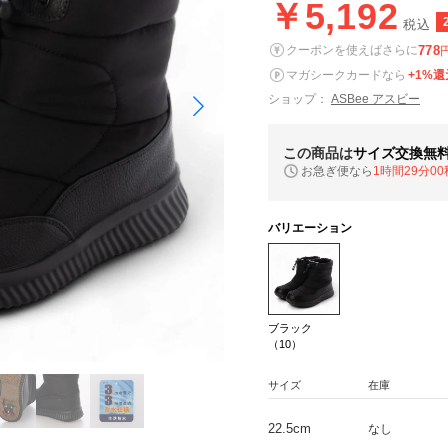
￥5,192
税込
778
クーポンを使えばさらに
マガシークカードなら
+1%還
ショップ：
ASBee アスビー
この商品は
サイズ交換無
お急ぎ便なら
1時間28分59
バリエーション
ブラック
（10）
サイズ
在庫
22.5cm
なし