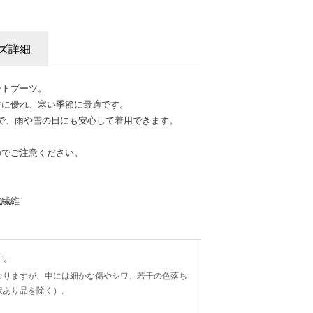
ズ詳細
ートブーツ。
性に優れ、寒い季節に最適です。
様で、雨や雪の日にも安心して着用できます。
のでご注意ください。
成繊維
す。
なりますが、中には細かな傷やシワ、若干の色落ち
訳あり品を除く）。