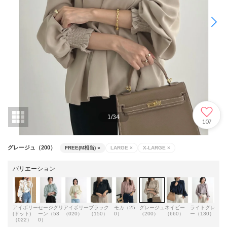
1
/
34
107
グレージュ（200）
FREE(M相当)
○
LARGE
×
X-LARGE
×
バリエーション
アイボリー
セージグリ
アイボリー
ブラック
モカ（25
グレージュ
ネイビー
ライトグレ
(ドット)
ーン（53
（020）
（150）
0）
（200）
（660）
ー（130）
（022）
0）