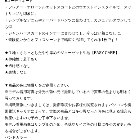
■コーディネート
・フレアー・ナローシルエットスカートとのウエストインスタイルで、スッ
キリ上品な印象に。
・シンプルなデニムやテーパードパンツに合わせて、カジュアルダウンして
も◎
・ジャンパースカートのインナーに合わせても、今っぽい着こなしに。
・普段使いからオフィスシーンまで幅広く活躍してくれる1枚です！
★生地：さらっとしたやや厚めのジョーゼット生地【EASY CARE】
★伸縮性：若干あり
★透け感：なし
★裏地：なし
▼商品の色は物撮りをご参照ください。
※モデル着用写真は外光の強い元で撮影しているので実際の色よりも明るく
写っております。
※掲載画像につきましては、撮影環境やお客様の閲覧されますパソコンや携
帯電話キャリアによって、実際の商品とは多少異なったお色に見える場合も
御座いますので予めご了承下さいませ。
モデル着用画像はサンプルのため、色味やサイズ等の仕様に多少の変更があ
る場合がございます。
バンドカラー