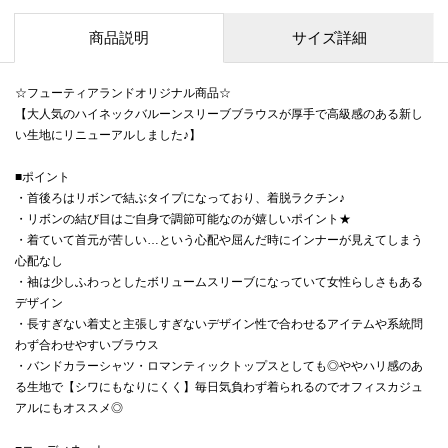
商品説明
サイズ詳細
☆フューティアランドオリジナル商品☆
【大人気のハイネックバルーンスリーブブラウスが厚手で高級感のある新し
い生地にリニューアルしました♪】
■ポイント
・首後ろはリボンで結ぶタイプになっており、着脱ラクチン♪
・リボンの結び目はご自身で調節可能なのが嬉しいポイント★
・着ていて首元が苦しい…という心配や屈んだ時にインナーが見えてしまう
心配なし
・袖は少しふわっとしたボリュームスリーブになっていて女性らしさもある
デザイン
・長すぎない着丈と主張しすぎないデザイン性で合わせるアイテムや系統問
わず合わせやすいブラウス
・バンドカラーシャツ・ロマンティックトップスとしても◎ややハリ感のあ
る生地で【シワにもなりにくく】毎日気負わず着られるのでオフィスカジュ
アルにもオススメ◎