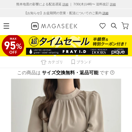
熊本地震の影響による配送遅延
｜ 7/30(木)14時〜 送料改訂
詳細
詳細
【お知らせ】お盆期間の営業・配送についてのご案内
詳細
カテゴリ
ブランド
この商品は
サイズ交換無料・返品可能
です