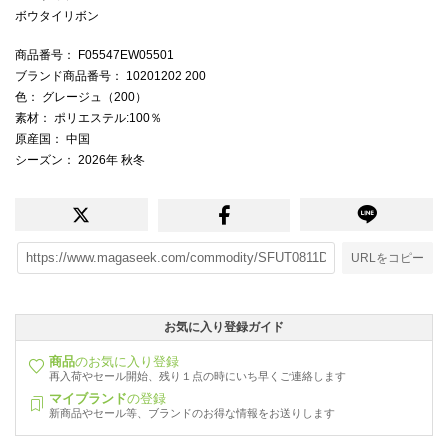
ボウタイリボン
商品番号
： F05547EW05501
ブランド商品番号
： 10201202 200
色
： グレージュ（200）
素材
： ポリエステル:100％
原産国
： 中国
シーズン
： 2026年 秋冬
URLをコピー
お気に入り登録ガイド
商品
のお気に入り登録
再入荷やセール開始、残り１点の時にいち早くご連絡します
マイブランド
の登録
新商品やセール等、ブランドのお得な情報をお送りします