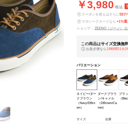
￥3,980
税込
597
クーポンを使えばさらに
マガシークカードなら
+1%還
ショップ：
ZEENO（ジーノ） 
この商品は
サイズ交換無
お急ぎ便なら
19時間51分2
バリエーション
ネイビー/ダー
ダークブラウ
ブラ
クブラウン
ン/キャメル
（Bla
（Navy/DBro
（DBrown/Ca
wn）
mel）
サイズ
在庫