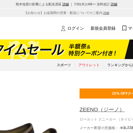
熊本地震の影響による配送遅延
詳細
｜ 7/30(木)14時〜 送料改訂
詳細
【お知らせ】お盆期間の営業・配送についてのご案内
詳細
ログイン
新規会員登録
マ
スポーツ
アウトレット
ランキングから
15% OFF
ク
ZEENO
（ジーノ）
ローカット スニーカー （ネイビ
￥8,77
メーカー希望小売価格：