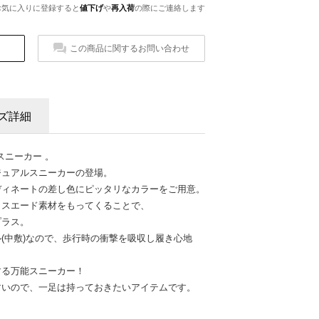
お気に入りに登録すると
値下げ
や
再入荷
の際にご連絡します
この商品に関するお問い合わせ
ズ詳細
 スニーカー 。
ジュアルスニーカーの登場。
ディネートの差し色にピッタリなカラーをご用意。
クスエード素材をもってくることで、
プラス。
(中敷)なので、歩行時の衝撃を吸収し履き心地
する万能スニーカー！
すいので、一足は持っておきたいアイテムです。