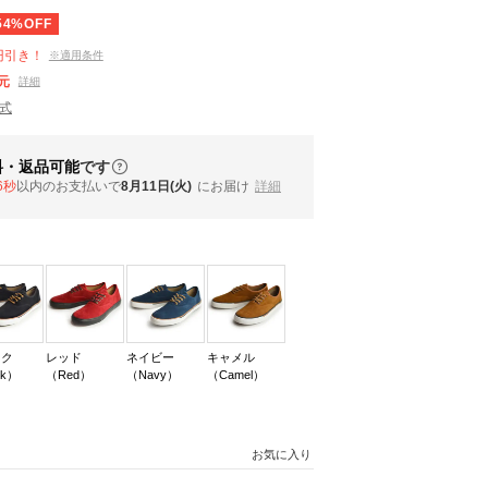
54%OFF
円引き！
※適用条件
元
詳細
公式
料・返品可能
です
5秒
以内
のお支払いで
8月11日(火)
にお届け
詳細
ック
レッド
ネイビー
キャメル
ck）
（Red）
（Navy）
（Camel）
お気に入り