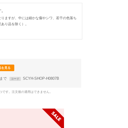
す。
なりますが、中には細かな傷やシワ、若干の色落ち
訳あり品を除く）。
品を見る
59まで
SCYH-SHOP-H0807B
コード
1つです。注文後の適用はできません。