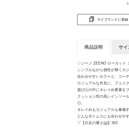
マイブランドに登録
商品説明
サイ
◇ジーノ ZEENO ローカット
シンプルながら個性が輝くカ
合わせやすいカラーと、コー
カジュアルな外見に、フェイ
遊び心の中にキレイめ要素を
クッション性の高いインソール
◎。
キレイめもカジュアルも兼備
どんなボトムスにも合わせや
▽【片足の重さ(g)】303