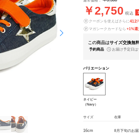
￥3,300
通常価格：
￥2,750
税込
412
クーポンを使えばさらに
マガシークカードなら
+1%還
この商品は
サイズ交換無
お届け予定日は
予約商品
バリエーション
ネイビー
（Navy）
サイズ
在庫
16cm
8月下旬のお届