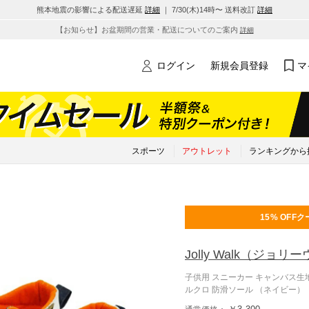
熊本地震の影響による配送遅延
詳細
｜ 7/30(木)14時〜 送料改訂
詳細
【お知らせ】お盆期間の営業・配送についてのご案内
詳細
ログイン
新規会員登録
マ
スポーツ
アウトレット
ランキングから
15% OFF
ク
Jolly Walk
（ジョリー
子供用 スニーカー キャンバス生地
ルクロ 防滑ソール （ネイビー）