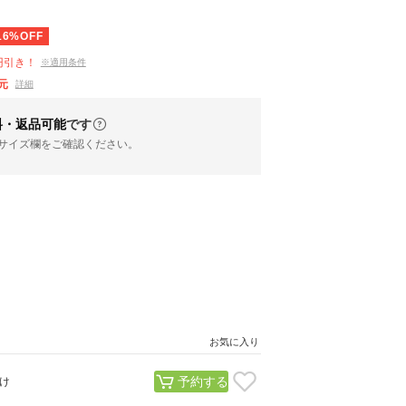
16%OFF
円引き！
※適用条件
元
詳細
料・返品可能
です
サイズ欄をご確認ください。
お気に入り
予約する
け