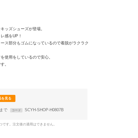
なキッズシューズが登場。
レ感をUP！
レース部分もゴムになっているので着脱がラクラク
材を使用をしているので安心。
です。
品を見る
59まで
SCYH-SHOP-H0807B
コード
1つです。注文後の適用はできません。