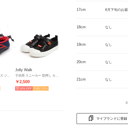
17cm
8月下旬のお届
18cm
なし
19cm
なし
20cm
なし
Jolly Walk
レディース メンズ キッズ ジュニア ユニセックス サンダル アクアシューズ マリンシューズ アウトドアシューズ 水陸両用 ウォーターシューズ （ネイビー/レッド）
子供用 スニーカー 型押し カジュアルシューズ 保育園 幼稚園 小学校 ボーイズ ガールズ ベルクロ （ブラック）
21cm
なし
￥2,500
16%
15
マイブランドに登録