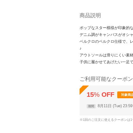
商品説明
ポップなスター模様が印象的
デニム調がキャンバスがオシャ
ベルクロのベルクロ仕様で、
♪
アウトソールは滑りにくい素
子供に履かせてあげたい一足
ご利用可能なクーポン
15
%
OFF
対象商
8月11日 (Tue) 23:
期間
※1回のご注文に使えるクーポンは