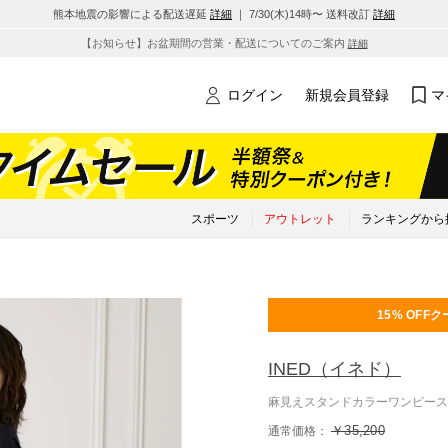
熊本地震の影響による配送遅延
詳細
｜ 7/30(木)14時〜 送料改訂
詳細
【お知らせ】お盆期間の営業・配送についてのご案内
詳細
ログイン
新規会員登録
マ
スポーツ
アウトレット
ランキングから
15% OFF
ク
INED
（イネド）
麻見えスタンドカラーワンピース
￥35,200
通常価格：