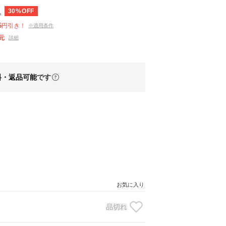
30%OFF
込
6
円引き！
※適用条件
元
詳細
料・返品可能
です
お気に入り
品切れ