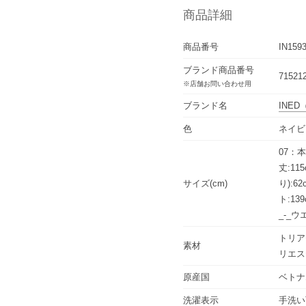
商品詳細
商品番号
IN159
ブランド商品番号
71521
※店舗お問い合わせ用
ブランド名
INED
色
ネイビ
07：本
丈:11
サイズ(cm)
り):6
ト:13
_-_ウ
トリア
素材
リエス
原産国
ベトナ
洗濯表示
手洗い