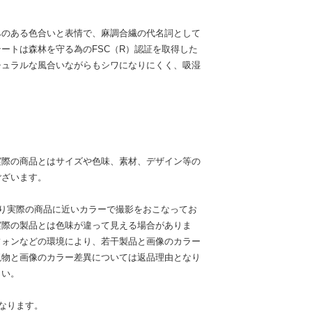
みのある色合いと表情で、麻調合繊の代名詞として
ートは森林を守る為のFSC（R）認証を取得した
チュラルな風合いながらもシワになりにくく、吸湿
実際の商品とはサイズや色味、素材、デザイン等の
ございます。
限り実際の商品に近いカラーで撮影をおこなってお
実際の製品とは色味が違って見える場合がありま
フォンなどの環境により、若干製品と画像のカラー
現物と画像のカラー差異については返品理由となり
さい。
なります。