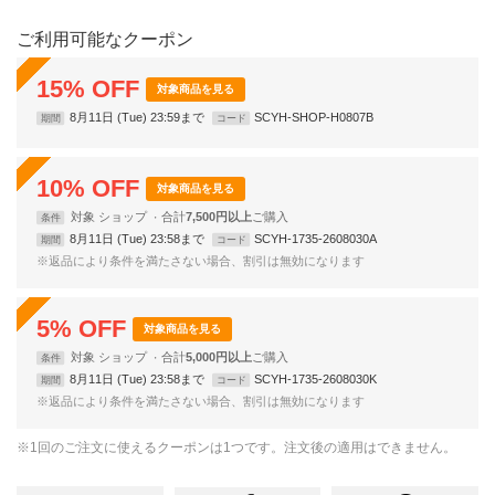
ご利用可能なクーポン
15
%
OFF
対象商品を見る
8月11日 (Tue) 23:59まで
SCYH-SHOP-H0807B
期間
コード
10
%
OFF
対象商品を見る
対象
ショップ
合計
7,500円以上
条件
8月11日 (Tue) 23:58まで
SCYH-1735-2608030A
期間
コード
※返品により条件を満たさない場合、割引は無効になります
5
%
OFF
対象商品を見る
対象
ショップ
合計
5,000円以上
条件
8月11日 (Tue) 23:58まで
SCYH-1735-2608030K
期間
コード
※返品により条件を満たさない場合、割引は無効になります
※1回のご注文に使えるクーポンは1つです。注文後の適用はできません。