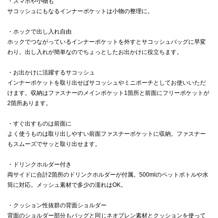
・スマホや小物も
サコッシュにもなるインナーポケットは小物の整理に。
・ホックで出し入れ自由
ホックでつながっているインナーポケットを外すとサコッシュバッグに早変
わり。出し入れが簡単なのでちょっとしたお出かけに役立ちます。
・お出かけに活躍するサコッシュ
インナーポケットを取り出せばサコッシュやミニポーチとしてお使いいただ
けます。収納はファスナーのメインポケット1箇所と前面にフリーポケットが
2箇所あります。
・すぐ出すものは前面に
よく使うものは取り出しやすい前面ファスナーポケットに収納。ファスナー
もスムーズでサッと取り出せます。
・ドリンクホルダー付き
両サイドに合計2箇所のドリンクホルダーが付属。500mlのペットボトルや水
筒に対応。メッシュ素材で多少の濡れはOK。
・クッション性抜群の背面ショルダー
背面のショルダー部分もバッグと同じネオプレン素材とクッションを使って