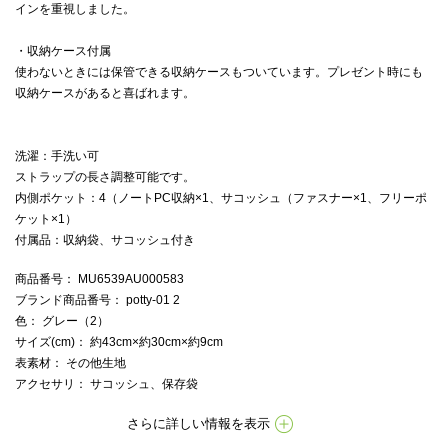
インを重視しました。
・収納ケース付属
使わないときには保管できる収納ケースもついています。プレゼント時にも
収納ケースがあると喜ばれます。
洗濯：手洗い可
ストラップの長さ調整可能です。
内側ポケット：4（ノートPC収納×1、サコッシュ（ファスナー×1、フリーポ
ケット×1）
付属品：収納袋、サコッシュ付き
商品番号
： MU6539AU000583
ブランド商品番号
： potty-01 2
色
： グレー（2）
サイズ(cm)
： 約43cm×約30cm×約9cm
表素材
： その他生地
アクセサリ
： サコッシュ、保存袋
さらに詳しい情報を表示