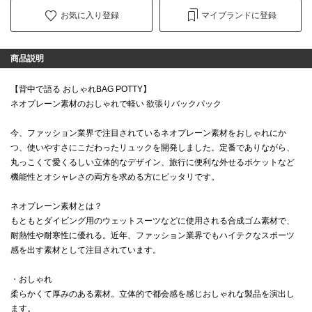
お気に入り登録
マイブランドに登録
商品説明
【背中で語る おしゃれBAG POTTY】
ネオプレーン素材のおしゃれで軽い 欲張りバックパック
今、ファッション業界で注目されているネオプレーン素材をおしゃれにか
つ、使いやすさにこだわったリュックを開発しました。定番でありながら、
丸っこくて愛くるしい立体的なデザイン、旅行に便利な外せるポケットなど
機能性とオシャレさの両方を求める方にピッタリです。
ネオプレーン素材とは？
もともとダイビング用のウェットスーツなどに使用される合成ゴム素材で、
耐熱性や耐寒性に優れる。近年、ファッション業界でもハイテクなスポーツ
感を出す素材として注目されています。
・おしゃれ
柔らかくて厚みのある素材。立体的で都会感を感じおしゃれな製品を演出し
ます。