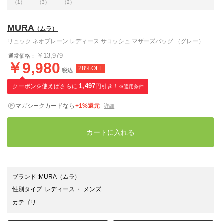
（1）
（3）
（2）
MURA
（ムラ）
リュック ネオプレーン レディース サコッシュ マザーズバッグ （グレー）
￥13,979
通常価格：
￥9,980
28%OFF
税込
クーポンを使えばさらに
1,497
円引き！
※適用条件
マガシークカードなら
+1%還元
詳細
カートに入れる
ブランド
:
MURA
（ムラ）
性別タイプ
:
レディース
・
メンズ
カテゴリ
: