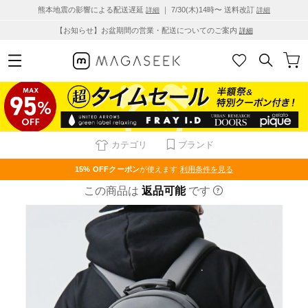
熊本地震の影響による配送遅延
｜ 7/30(木)14時〜 送料改訂
詳細
詳細
【お知らせ】お盆期間の営業・配送についてのご案内
詳細
カテゴリ
ブランド
15% OFF
クーポン
が使えます
利用条件を見る
この商品は
返品可能
です