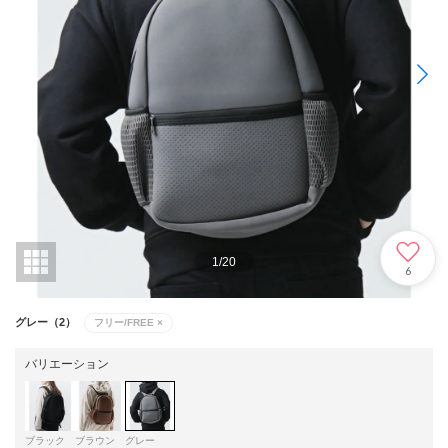
1
/
20
6
グレー（2）
フリー/FREE
×
バリエーション
ブラック
ブラウン
グレー