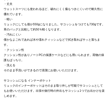
・丈夫
ウェットスーツにも使われるほど、破れにくく傷もつきにくいので耐久性に
優れています。
・軽い
リュックにしても僅か550gになりました。サコッシュをつけても730gです。
革のバッグと比較して約50％軽くなります。
・汚れにくい
僅かなよごれであれば水や濡れティッシュなどで拭き取ればサッと落ちま
す。
・クッション性
クッション性がありノートPCの保護ケースなどにも用いられます。荷物の保
護もばっちり。
・洗える
そのまま手洗いができるので清潔にお使いいただけます。
サコッシュになる インナーポケット
リュックのインナーポケットはそのまま取り外しが可能でサコッシュとして
もお使いいただけます。出張や旅行時の外出もサコッシュ1つでお出かけを楽
しめます。