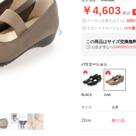
￥4,950
通常価格：
￥4,603
税込
690
クーポンを使えばさらに
マガシークカードなら
+1%還
この商品は
サイズ交換無
お急ぎ便なら
10時間55分4
バリエーション
BLACK
OAK
サイズ
在庫
22cm
残り1点