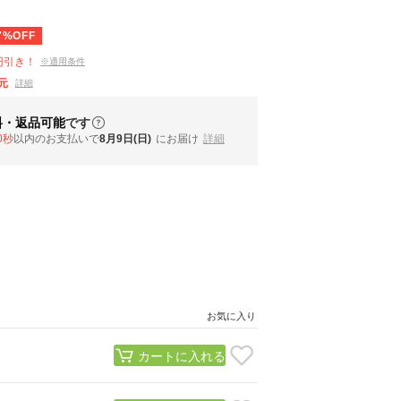
7%OFF
円引き！
※適用条件
元
詳細
料・返品可能
です
9秒
以内
のお支払いで
8月9日(日)
にお届け
詳細
お気に入り
カートに入れる