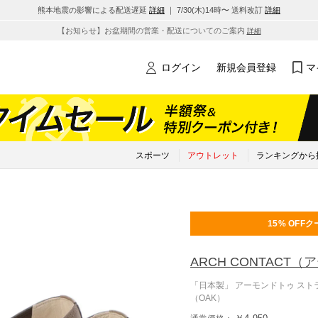
熊本地震の影響による配送遅延
詳細
｜ 7/30(木)14時〜 送料改訂
詳細
【お知らせ】お盆期間の営業・配送についてのご案内
詳細
ログイン
新規会員登録
マ
スポーツ
アウトレット
ランキングから
15% OFF
ク
ARCH CONTACT
（ア
「日本製」 アーモンドトゥ スト
（OAK）