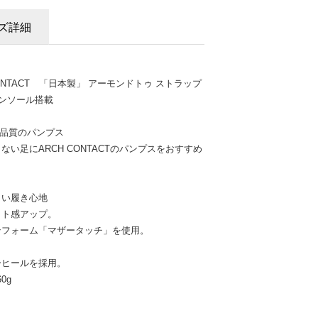
ズ詳細
ONTACT 「日本製」 アーモンドトゥ ストラップ
インソール搭載
AN品質のパンプス
い足にARCH CONTACTのパンプスをおすすめ
しい履き心地
ット感アップ。
ンフォーム「マザータッチ」を使用。
ーヒールを採用。
0g