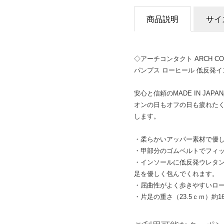
商品説明
サイ
◇アーチコンタクト ARCH C
パンプス ローヒール 低反発
安心と信頼のMADE IN JAP
オンの日もオフの日も疲れたくな
します。
・柔らかいアッパー素材で優
・甲部分のゴムベルトでフィ
・インソールに低反発ウレタ
足を優しく包んでくれます。
・屈曲性がよく歩きやすいロ
・片足の重さ（23.5ｃｍ）約16