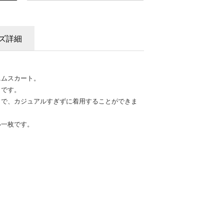
ズ詳細
ニムスカート。
トです。
トで、カジュアルすぎずに着用することができま
い一枚です。