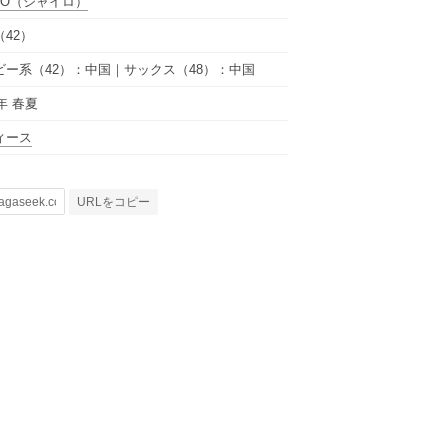
RO
（ジャイロ）
42）
ビー系（42）：中国｜サックス（48）：中国
5年 春夏
ィース
URLをコピー