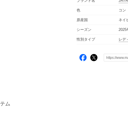
ブランド名
JAY
色
コン（
原産国
ネイ
シーズン
202
性別タイプ
レデ
テム