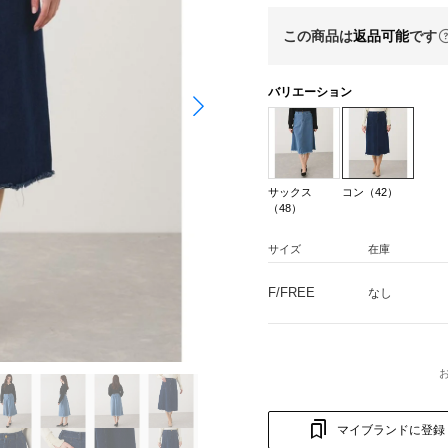
この商品は
返品可能
です
バリエーション
サックス
コン（42）
（48）
サイズ
在庫
F/FREE
なし
マイブランドに登録