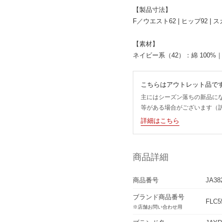
【製品寸法】
F／ウエスト62 | ヒップ92 |
【素材】
ネイビー系（42）：綿 100%｜
こちらはアウトレット品で
主にはシーズン落ちの新品に
等がある場合がございます（
詳細はこちら
商品詳細
商品番号
JA38
ブランド商品番号
FLC5
※店舗お問い合わせ用