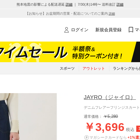
熊本地震の影響による配送遅延
詳細
｜ 7/30(木)14時〜 送料改訂
詳細
【お知らせ】お盆期間の営業・配送についてのご案内
詳細
ログイン
新規会員登録
マ
スポーツ
アウトレット
ランキングから
JAYRO
（ジャイロ）
デニムフレアーフリンジスカート
￥5,280
通常価格：
￥3,696
税込
マガシークカードなら
+1%還