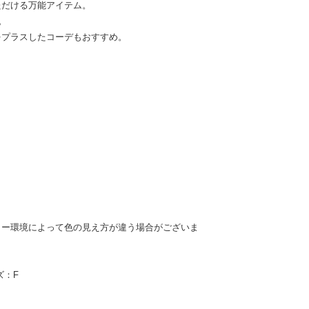
ただける万能アイテム。
。
をプラスしたコーデもおすすめ。
ター環境によって色の見え方が違う場合がございま
ズ：F