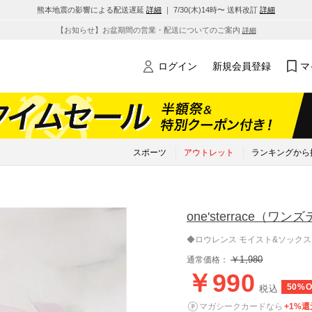
熊本地震の影響による配送遅延
詳細
｜ 7/30(木)14時〜 送料改訂
詳細
【お知らせ】お盆期間の営業・配送についてのご案内
詳細
ログイン
新規会員登録
マ
スポーツ
アウトレット
ランキングから
one'sterrace
（ワンズ
◆ロウレンス モイスト&ソックス
￥1,980
通常価格：
￥990
50%O
税込
マガシークカードなら
+1%還