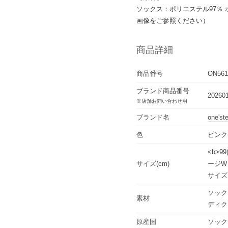
ソックス：ポリエステル97％
画像をご参照ください）
商品詳細
商品番号
ON561
ブランド商品番号
20260
※店舗お問い合わせ用
ブランド名
one'st
色
ピンク(
<b>9
サイズ(cm)
ージW
サイズ
ソック
素材
ディク
原産国
ソック