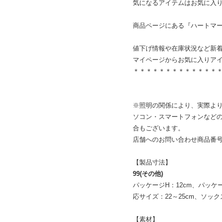
気になるアイテムはお気に入
商品ページにある『ハートマ
値下げ情報や在庫状況など新
マイページからお気に入りア
＊＊＊＊＊＊＊＊＊＊＊＊＊
※照明の関係により、実際よ
ソコン・スマートフォンなど
合もございます。
店舗へのお問い合わせ商品番号：4
【製品寸法】
99(その他)
パッケージH：12cm、パッケー
応サイズ：22～25cm、ソック
【素材】