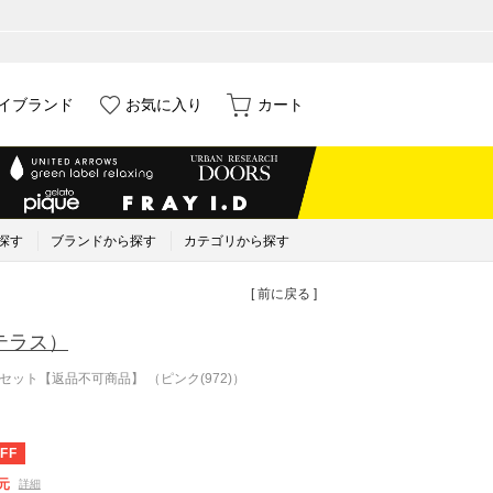
イブランド
お気に入り
カート
探す
ブランドから探す
カテゴリから探す
[ 前に戻る ]
テラス）
セット【返品不可商品】 （ピンク(972)）
FF
元
詳細