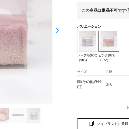
この商品は
返品不可
です
バリエーション
パープル(983)
ピンク(972)
（983）
（972）
サイズ
在庫
99(その他)/FR
あり
EE
マイブランドに登録