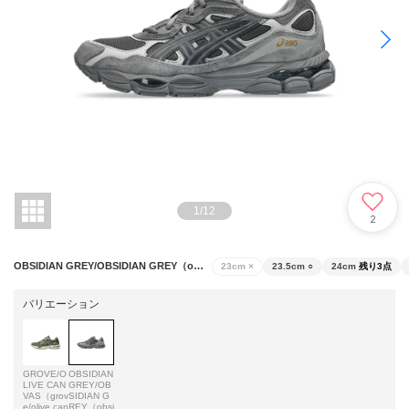
1
/
12
2
OBSIDIAN GREY/OBSIDIAN GREY（obsidian grey/obsidian grey）
23cm
×
23.5cm
○
24cm
残り3点
バリエーション
GROVE/O
OBSIDIAN
LIVE CAN
GREY/OB
VAS（grov
SIDIAN G
e/olive can
REY（obsi