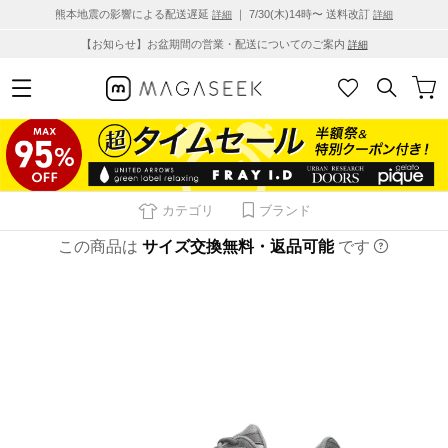
熊本地震の影響による配送遅延
｜ 7/30(木)14時〜 送料改訂
詳細
詳細
【お知らせ】お盆期間の営業・配送についてのご案内
詳細
カテゴリ
ブランド
この商品は
サイズ交換無料・返品可能
です