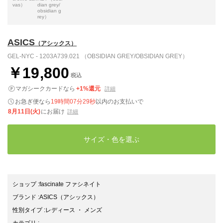
vas）
dian grey/
obsidian g
rey）
ASICS
（アシックス）
GEL-NYC - 1203A739.021 （OBSIDIAN GREY/OBSIDIAN GREY）
￥19,800
税込
マガシークカードなら
+1%還元
詳細
お急ぎ便なら
19時間07分28秒
以内
のお支払いで
8月11日(火)
にお届け
詳細
サイズ・色を選ぶ
ショップ
:
fascinate ファシネイト
ブランド
:
ASICS
（アシックス）
性別タイプ
:
レディース
・
メンズ
カテゴリ
: