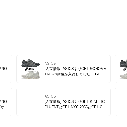
ASICS
ANO
[入荷情報] ASICSよりGEL-SONOMA
ター
TR62の新色が入荷しました！ GEL-S
14の
ONOMA TR62の新色BLACK/GRAPH
と、GE
ITE GREYはメンズとレディースサイ
がサイズ
ズ、CREAM/PALE OAKはレディー
スサイズ中心に入荷しました。
ASICS
ANO
[入荷情報] ASICSよりGEL-KINETIC
色がオン
FLUENTとGEL-NYC 2055とGEL-CU
MULUS 16の新色が入荷しました！ A
PUR
SICSの人気3モデルの新色が、レデ
ィースからメンズまで幅広いサイズ