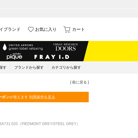
イブランド
お気に入り
カート
探す
ブランドから探す
カテゴリから探す
[ 前に戻る ]
ーポン
が使えます
利用条件を見る
203A731.020（PIEDMONT GREY/STEEL GREY）