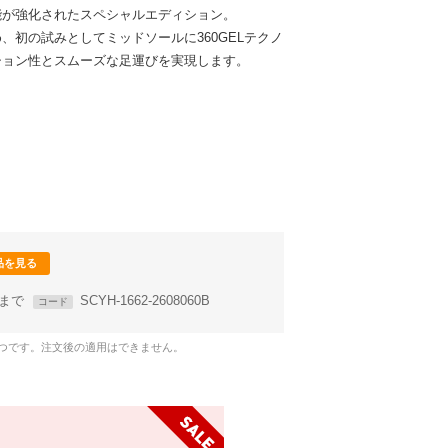
能が強化されたスペシャルエディション。
始め、初の試みとしてミッドソールに360GELテクノ
ション性とスムーズな足運びを実現します。
品を見る
58まで
SCYH-1662-2608060B
コード
1つです。注文後の適用はできません。