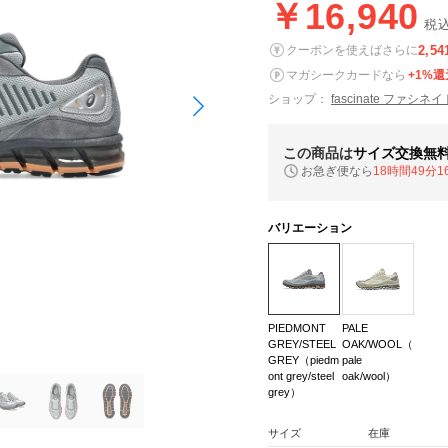
￥16,940
税
2,54
クーポンを使えばさらに
マガシークカードなら
+1%還
ショップ：
fascinate ファシネイ
この商品は
サイズ交換無
お急ぎ便なら
18時間49分1
バリエーション
PIEDMONT
PALE
GREY/STEEL
OAK/WOOL（
GREY（piedm
pale
ont grey/steel
oak/wool）
grey）
サイズ
在庫