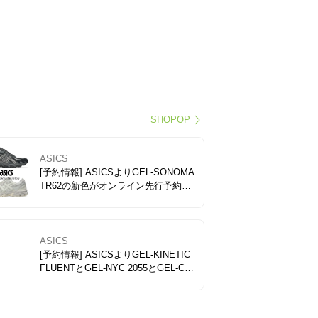
SHOPOP
ASICS
[予約情報] ASICSよりGEL-SONOMA
TR62の新色がオンライン先行予約ス
タート! 同時にGEL-KAYANO 14、GE
L-KAYANO 12.1の新色がレディース
からメンズまで幅広いサイズ展開で
販売開始。
ASICS
[予約情報] ASICSよりGEL-KINETIC
FLUENTとGEL-NYC 2055とGEL-CU
MULUS 16の新色がオンライン先行予
約スタート！ ASICSの人気3モデル
がオンライン先行予約スタート！GE