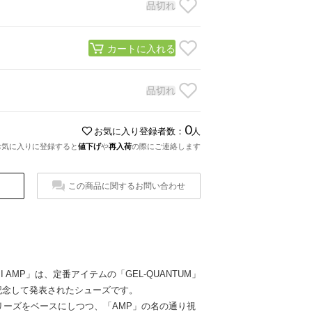
品切れ
カートに入れる
品切れ
0
お気に入り登録者数：
人
お気に入りに登録すると
値下げ
や
再入荷
の際にご連絡します
この商品に関するお問い合わせ
360 I AMP」は、定番アイテムの「GEL-QUANTUM」
記念して発表されたシューズです。
60シリーズをベースにしつつ、「AMP」の名の通り視