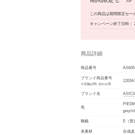
この商品は期間限定セー
キャンペーン終了日時
商品詳細
商品番号
AS605
ブランド商品番号
1203A7
※店舗お問い合わせ用
ブランド名
ASICS
PIEDM
色
grey/s
靴幅
E（普
表素材
合成皮