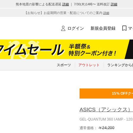
熊本地震の影響による配送遅延
詳細
｜ 7/30(木)14時〜 送料改訂
詳細
【お知らせ】お盆期間の営業・配送についてのご案内
詳細
ログイン
新規会員登録
マ
スポーツ
アウトレット
ランキングから
15% OFF
ク
ASICS
（アシックス）
GEL-QUANTUM 360 I AMP - 1
￥24,200
通常価格：