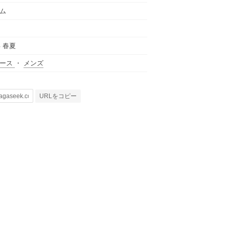
ム
年 春夏
ィース
・
メンズ
URLをコピー