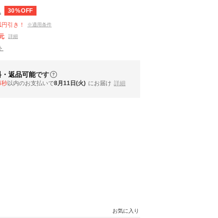
30%OFF
込
1
円引き！
※適用条件
元
詳細
ト
料・返品可能
です
5秒
以内
のお支払いで
8月11日(火)
にお届け
詳細
お気に入り