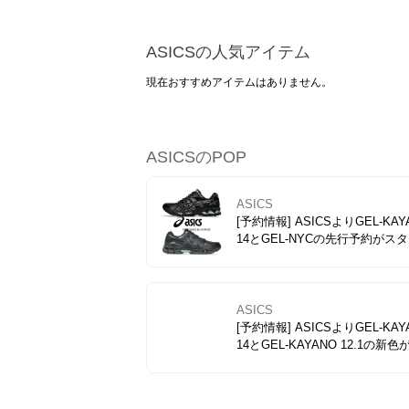
ASICSの人気アイテム
現在おすすめアイテムはありません。
ASICSのPOP
ASICS
[予約情報] ASICSよりGEL-KAY
14とGEL-NYCの先行予約がス
ト！ 人気モデルGEL-KAYANO 
定番色BLACK/PURE SILVER
L-NYCの新色BLACK/BLACK
展開豊富に予約スタート。
ASICS
[予約情報] ASICSよりGEL-KAY
14とGEL-KAYANO 12.1の新
ライン先行予約スタート！ GEL-KAY
ANO 14は定番カラーのBLACK/
E SILVERが再登場！