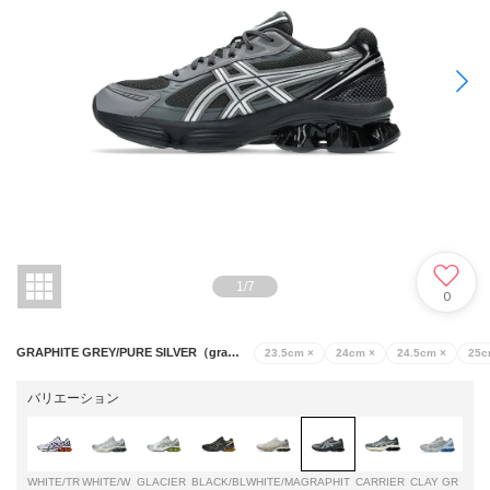
1
/
7
0
GRAPHITE GREY/PURE SILVER（graphite grey/pure silver）
23.5cm
×
24cm
×
24.5cm
×
25
バリエーション
WHITE/TR
WHITE/W
GLACIER
BLACK/BL
WHITE/MA
GRAPHIT
CARRIER
CLAY GR
BLA