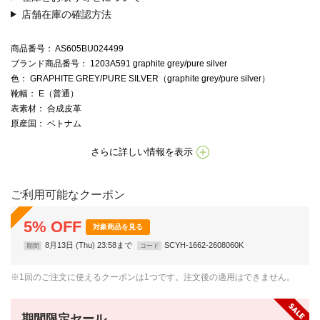
店舗在庫の確認方法
商品番号
： AS605BU024499
ブランド商品番号
： 1203A591 graphite grey/pure silver
色
： GRAPHITE GREY/PURE SILVER（graphite grey/pure silver）
靴幅
： E（普通）
表素材
： 合成皮革
原産国
： ベトナム
さらに詳しい情報を表示
ご利用可能なクーポン
5
%
OFF
対象商品を見る
8月13日 (Thu) 23:58まで
SCYH-1662-2608060K
期間
コード
※1回のご注文に使えるクーポンは1つです。注文後の適用はできません。
期間限定セール