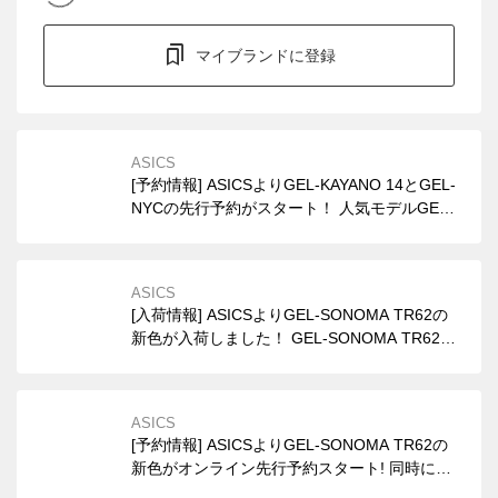
マイブランドに登録
ASICS
[予約情報] ASICSよりGEL-KAYANO 14とGEL-
NYCの先行予約がスタート！ 人気モデルGEL-
KAYANO 14の定番色BLACK/PURE SILVER
と、GEL-NYCの新色BLACK/BLACKがサイズ展
開豊富に予約スタート。
ASICS
[入荷情報] ASICSよりGEL-SONOMA TR62の
新色が入荷しました！ GEL-SONOMA TR62の
新色BLACK/GRAPHITE GREYはメンズとレデ
ィースサイズ、CREAM/PALE OAKはレディー
スサイズ中心に入荷しました。
ASICS
[予約情報] ASICSよりGEL-SONOMA TR62の
新色がオンライン先行予約スタート! 同時にGE
L-KAYANO 14、GEL-KAYANO 12.1の新色がレ