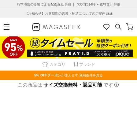
熊本地震の影響による配送遅延
｜ 7/30(木)14時〜 送料改訂
詳細
詳細
【お知らせ】お盆期間の営業・配送についてのご案内
詳細
カテゴリ
ブランド
5% OFF
クーポン
が使えます
利用条件を見る
この商品は
サイズ交換無料・返品可能
です