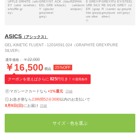
UFFLE GR
HITE（whi
GREY/ST
ACK（blac
RZIPAN
E GREY/P
GREY/PU
EY/STEEL
RAP
EY（whit
te/white）
EEL GRE
k/black）
（white/m
URE SILV
RE SILVE
GREY（cl
GRE
e/truffle gr
Y（glacier
arzipan）
ER（grap
R（carrier
ay grey/st
ack/
ey）
grey/steel
hite grey/p
grey/pure
eel grey）
te g
grey）
ure silve
silver）
r）
ASICS
（アシックス）
GEL-KINETIC FLUENT - 1203A591.024（GRAPHITE GREY/PURE
SILVER）
￥22,000
通常価格：
￥16,500
25%OFF
税込
クーポンを使えばさらに
825
円引き！
※適用条件
マガシークカードなら
+1%還元
詳細
お急ぎ便なら
23時間52分35秒
以内
のお支払いで
8月9日(日)
にお届け
詳細
サイズ・色を選ぶ