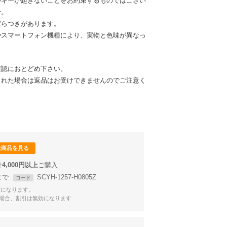
ルギーが起きないことをお約束するものではござい
せ。
ばらつきがあります。
やスマートフォン機種により、実物と色味が異なっ
確認におとどめ下さい。
された場合は返品はお受けできませんのでご注意く
象商品を見る
計
4,000円以上
9まで
SCYH-1257-H0805Z
コード
Fになります。
場合、割引は無効になります