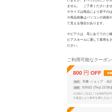
いますが、すべての方にアレ
ません。 ご了承くださいま
※サイズは商品により若干の
※商品画像はパソコンの画面
て見える場合があります。
※ピアスは、耳にあててのご
ピアスホールに通して着用を
ださい。
ご利用可能なクーポン
800
円
OFF
対
対象
ショップ
合
条件
8月6日 (Thu) 23:5
期間
※1回のご注文につき800円OF
※返品により条件を満たさない