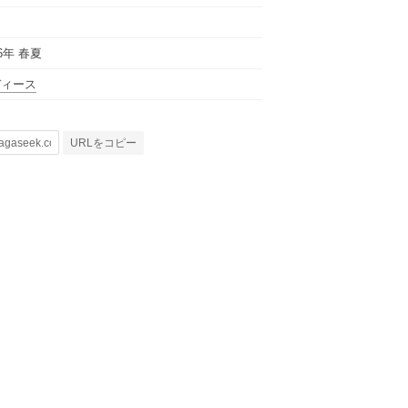
国
26年 春夏
ディース
URLをコピー