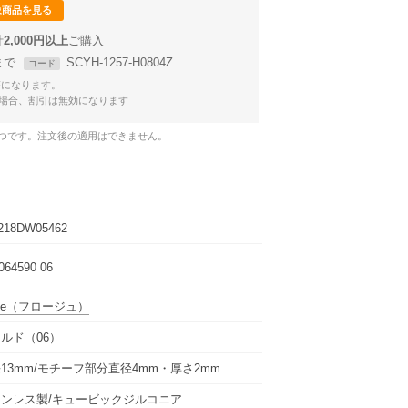
象商品を見る
計
2,000円以上
9まで
SCYH-1257-H0804Z
コード
Fになります。
場合、割引は無効になります
1つです。注文後の適用はできません。
218DW05462
064590 06
ge
（フロージュ）
ルド（06）
13mm/モチーフ部分直径4mm・厚さ2mm
ンレス製/キュービックジルコニア