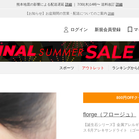
熊本地震の影響による配送遅延
詳細
｜ 7/30(木)14時〜 送料改訂
詳細
【お知らせ】お盆期間の営業・配送についてのご案内
詳細
ログイン
新規会員登録
マ
スポーツ
アウトレット
ランキングから
800円OFF
ク
florge
（フロージュ）
【誕生石シリーズ】金属アレルギ
ス 6月アレキサンドライト （ゴ