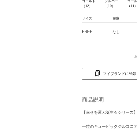
ゴールド
シルバー
ゴー
（12）
（10）
（11
サイズ
在庫
FREE
なし
マイブランドに登録
商品説明
【幸せを運ぶ誕生石シリーズ
一粒のキュービックジルコニ