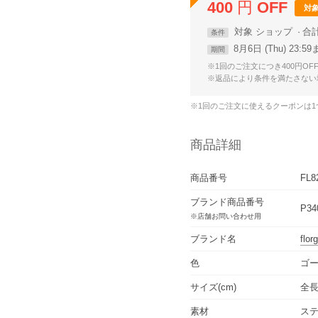
400
円
OFF
対
対象
ショップ
合
条件
8月6日 (Thu) 23:5
期間
※1回のご注文につき400円OF
※返品により条件を満たさない
※1回のご注文に使えるクーポンは
商品詳細
商品番号
FL8
ブランド商品番号
P34
※店舗お問い合わせ用
ブランド名
flor
色
ゴー
サイズ(cm)
全長
素材
ステ