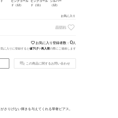
ルド
ピンクゴール
ピンクゴール
シルバー
）
ド（12）
ド（11）
（12）
お気に入り
品切れ
0
お気に入り登録者数：
人
お気に入りに登録すると
値下げ
や
再入荷
の際にご連絡します
この商品に関するお問い合わせ
】
アがさりげない輝きを与えてくれる華奢ピアス。