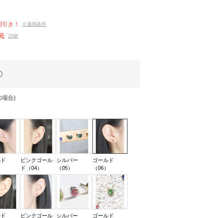
円引き！
※適用条件
元
詳細
場合)
ルド
ピンクゴール
シルバー
ゴールド
）
ド（04）
（05）
（06）
ルド
ピンクゴール
シルバー
ゴールド