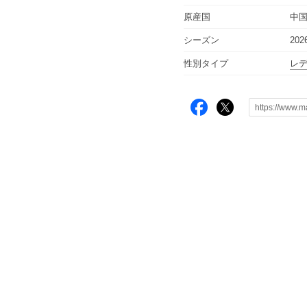
原産国
中
シーズン
20
性別タイプ
レ