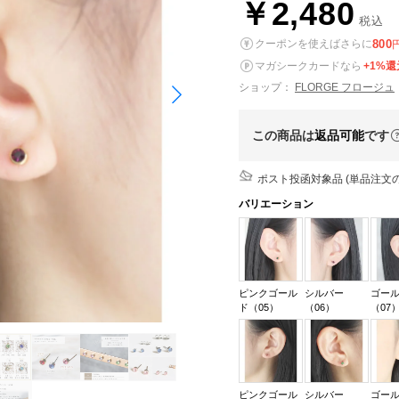
￥2,480
税込
800
クーポンを使えばさらに
マガシークカードなら
+1%還
ショップ：
FLORGE フロージュ
この商品は
返品可能
です
ポスト投函対象品 (単品注文の
バリエーション
ピンクゴール
シルバー
ゴー
ド（05）
（06）
（07
ピンクゴール
シルバー
ゴー