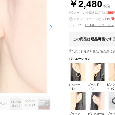
￥2,480
税込
800
クーポンを使えばさらに
マガシークカードなら
+1%還
ショップ：
FLORGE フロージュ
この商品は
返品可能
です
ポスト投函対象品 (単品注文の
バリエーション
シルバー
ゴールド
ピン
（B）
（A）
ド（C
ブラック
ピンクゴール
ブラ