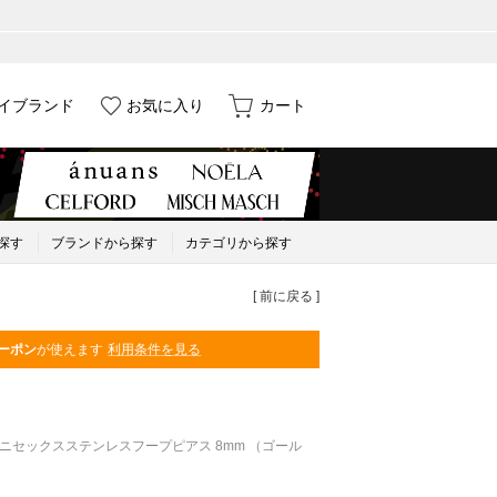
イブランド
お気に入り
カート
探す
ブランドから探す
カテゴリから探す
[ 前に戻る ]
ーポン
が使えます
利用条件を見る
/ユニセックスステンレスフープピアス 8mm （ゴール