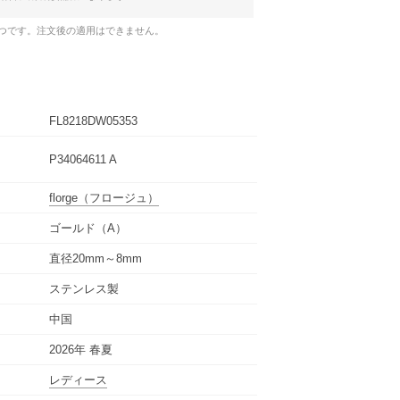
1つです。注文後の適用はできません。
FL8218DW05353
P34064611 A
florge
（フロージュ）
ゴールド（A）
直径20mm～8mm
ステンレス製
中国
2026年 春夏
レディース