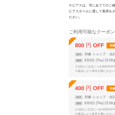
※ピアスは、耳にあててのご
ピアスホールに通して着用を
ださい。
ご利用可能なクーポン
800
円
OFF
対
対象
ショップ
合
条件
8月6日 (Thu) 23:5
期間
※1回のご注文につき800円OF
※返品により条件を満たさない
400
円
OFF
対
対象
ショップ
合
条件
8月6日 (Thu) 23:5
期間
※1回のご注文につき400円OF
※返品により条件を満たさない