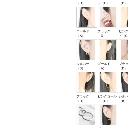
（D）
ド（C）
（D）
ゴールド
ブラック
ピン
（A）
（D）
ド（C
シルバー
ゴールド
ブラ
（B）
（A）
（D）
ブラック
ピンクゴール
シル
（D）
ド（C）
（B）