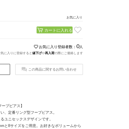
お気に入り
カートに入れる
0
お気に入り登録者数：
人
お気に入りに登録すると
値下げ
や
再入荷
の際にご連絡します
この商品に関するお問い合わせ
フープピアス】
すい、定番リング型フープピアス。
えるユニセックスデザインです。
0mmと8サイズをご用意。お好きなボリュームから