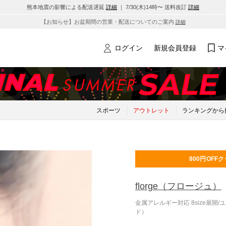
熊本地震の影響による配送遅延
詳細
｜ 7/30(木)14時〜 送料改訂
詳細
【お知らせ】お盆期間の営業・配送についてのご案内
詳細
ログイン
新規会員登録
マ
スポーツ
アウトレット
ランキングから
800円OFF
ク
florge
（フロージュ）
金属アレルギー対応 8size展開
ド）