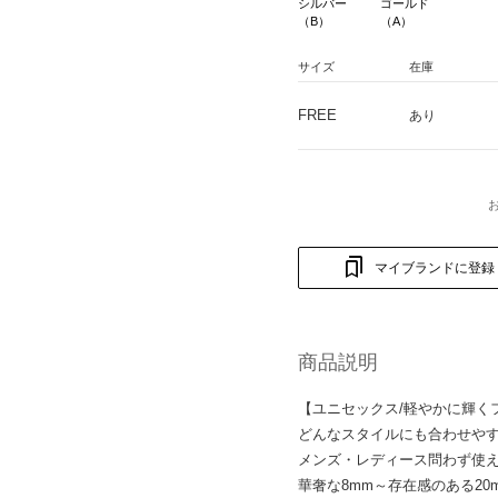
シルバー
ゴールド
（B）
（A）
サイズ
在庫
FREE
あり
マイブランドに登録
商品説明
【ユニセックス/軽やかに輝く
どんなスタイルにも合わせや
メンズ・レディース問わず使
華奢な8mm～存在感のある2