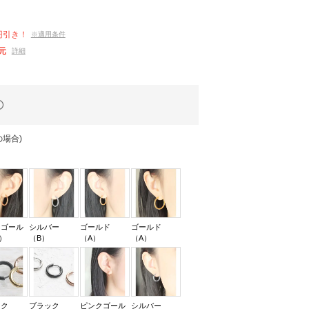
円引き！
※適用条件
元
詳細
場合)
クゴール
シルバー
ゴールド
ゴールド
）
（B）
（A）
（A）
ック
ブラック
ピンクゴール
シルバー